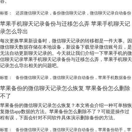
容。
标签：
还原微信聊天记录
，
备份微信聊天记录
，
微信聊天记录自动备份
苹果手机聊天记录备份与迁移怎么弄 苹果手机聊天记
录怎么导出
每次更换苹果新设备时，微信聊天记录的转移都是一件大事。因
微信聊天数据存储在本地设备，新设备下载登录微信账号后，是
无法自动更新聊天记录的。今天就让我们介绍一下苹果手机的微
信聊天记录苹果手机聊天记录备份与迁移怎么弄，苹果手机聊天
记录怎么导出相关的问题吧。
标签：
备份微信聊天记录
，
微信聊天记录自动备份
，
苹果手机数据备份
苹果备份的微信聊天记录怎么恢复 苹果备份怎么删除
不了
苹果备份的微信聊天记录怎么恢复？本文将会介绍一种可单独恢
复微信app数据的方法。苹果备份怎么删除不了？可能是操作过
程有误，下面会针对不同软件具体演示删除备份的方法。
标签：
备份微信聊天记录
，
微信聊天记录自动备份
，
苹果备份助手
，
苹