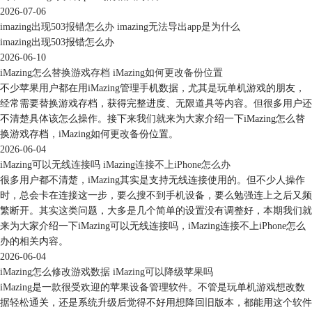
2026-07-06
imazing出现503报错怎么办 imazing无法导出app是为什么
imazing出现503报错怎么办
2026-06-10
iMazing怎么替换游戏存档 iMazing如何更改备份位置
不少苹果用户都在用iMazing管理手机数据，尤其是玩单机游戏的朋友，
经常需要替换游戏存档，获得完整进度、无限道具等内容。但很多用户还
不清楚具体该怎么操作。接下来我们就来为大家介绍一下iMazing怎么替
换游戏存档，iMazing如何更改备份位置。
2026-06-04
iMazing可以无线连接吗 iMazing连接不上iPhone怎么办
很多用户都不清楚，iMazing其实是支持无线连接使用的。但不少人操作
时，总会卡在连接这一步，要么搜不到手机设备，要么勉强连上之后又频
繁断开。其实这类问题，大多是几个简单的设置没有调整好，本期我们就
来为大家介绍一下iMazing可以无线连接吗，iMazing连接不上iPhone怎么
办的相关内容。
2026-06-04
iMazing怎么修改游戏数据 iMazing可以降级苹果吗
iMazing是一款很受欢迎的苹果设备管理软件。不管是玩单机游戏想改数
据轻松通关，还是系统升级后觉得不好用想降回旧版本，都能用这个软件