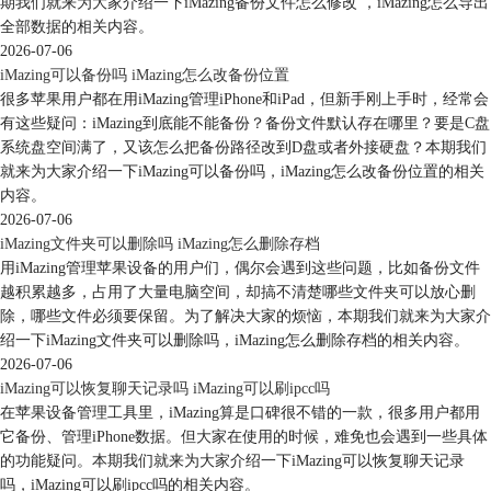
期我们就来为大家介绍一下iMazing备份文件怎么修改 ，iMazing怎么导出
全部数据的相关内容。
2026-07-06
iMazing可以备份吗 iMazing怎么改备份位置
很多苹果用户都在用iMazing管理iPhone和iPad，但新手刚上手时，经常会
有这些疑问：iMazing到底能不能备份？备份文件默认存在哪里？要是C盘
系统盘空间满了，又该怎么把备份路径改到D盘或者外接硬盘？本期我们
就来为大家介绍一下iMazing可以备份吗，iMazing怎么改备份位置的相关
内容。
2026-07-06
iMazing文件夹可以删除吗 iMazing怎么删除存档
用iMazing管理苹果设备的用户们，偶尔会遇到这些问题，比如备份文件
越积累越多，占用了大量电脑空间，却搞不清楚哪些文件夹可以放心删
除，哪些文件必须要保留。为了解决大家的烦恼，本期我们就来为大家介
绍一下iMazing文件夹可以删除吗，iMazing怎么删除存档的相关内容。
2026-07-06
iMazing可以恢复聊天记录吗 iMazing可以刷ipcc吗
在苹果设备管理工具里，iMazing算是口碑很不错的一款，很多用户都用
它备份、管理iPhone数据。但大家在使用的时候，难免也会遇到一些具体
的功能疑问。本期我们就来为大家介绍一下iMazing可以恢复聊天记录
吗，iMazing可以刷ipcc吗的相关内容。