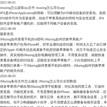
2021-06-01
imazing怎么提取ipa文件 imazing怎么导出app
IPA是iPhoneApplication的简称，可以理解为iOS移动设备的安装包。虽然
IPA软件可作为安装使用，但由于苹果系统的封闭性与安全性设置，IPA
软件是带有账户属性的，仅能用于同账户设备的安装。
2022-08-09
最新资讯
iMazing如何查看手机的id密码 iMazing如何切换苹果账户
很多苹果用户在用iPhone时，经常会遇到这些问题：时间太久忘了自己绑
定的Apple ID相关信息或者换手机想切换苹果账号，但又不知道怎么安全
操作。其实借助iMazing这款电脑端管理工具，不用复杂设置，就能快速
查看设备绑定的ID信息，还能安全切换苹果账户，小白也能轻松上手，
本期我们来看一下iMazing如何查看手机的id密码，iMazing如何切换苹果
账户的相关内容。
2026-08-05
iMazing备份文件怎么修改 iMazing怎么导出全部数据
很多苹果用户都在用iMazing管理手机数据，对比其他同类工具，它操作
更直观、功能也更全面。不管是整机备份iPhone、编辑修改备份内容，还
是完整导出手机里的照片、聊天记录、各类文件，都不用复杂设置，上手
很轻松。但不少刚接触的小伙伴，还不清楚该怎么调整备份相关设置，本