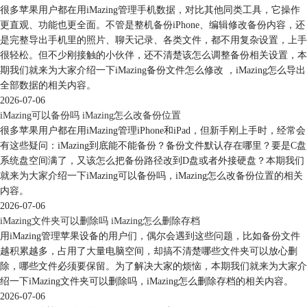
很多苹果用户都在用iMazing管理手机数据，对比其他同类工具，它操作
更直观、功能也更全面。不管是整机备份iPhone、编辑修改备份内容，还
是完整导出手机里的照片、聊天记录、各类文件，都不用复杂设置，上手
很轻松。但不少刚接触的小伙伴，还不清楚该怎么调整备份相关设置，本
期我们就来为大家介绍一下iMazing备份文件怎么修改 ，iMazing怎么导出
全部数据的相关内容。
2026-07-06
iMazing可以备份吗 iMazing怎么改备份位置
很多苹果用户都在用iMazing管理iPhone和iPad，但新手刚上手时，经常会
有这些疑问：iMazing到底能不能备份？备份文件默认存在哪里？要是C盘
系统盘空间满了，又该怎么把备份路径改到D盘或者外接硬盘？本期我们
就来为大家介绍一下iMazing可以备份吗，iMazing怎么改备份位置的相关
内容。
2026-07-06
iMazing文件夹可以删除吗 iMazing怎么删除存档
用iMazing管理苹果设备的用户们，偶尔会遇到这些问题，比如备份文件
越积累越多，占用了大量电脑空间，却搞不清楚哪些文件夹可以放心删
除，哪些文件必须要保留。为了解决大家的烦恼，本期我们就来为大家介
绍一下iMazing文件夹可以删除吗，iMazing怎么删除存档的相关内容。
2026-07-06