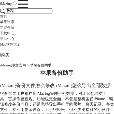
iMazing
首页
苹果资讯
功能介绍
下载中心
帮助中心
Mac软件大全
购买
iMazing中文官网
>
苹果备份助手
苹果备份助手
iMazing备份文件怎么修改 iMazing怎么导出全部数据
很多苹果用户都在用iMazing管理手机数据，对比其他同类工
具，它操作更直观、功能也更全面。不管是整机备份iPhone、编
辑修改备份内容，还是完整导出手机里的照片、聊天记录、各类
文件，都不用复杂设置，上手很轻松。但不少刚接触的小伙伴，