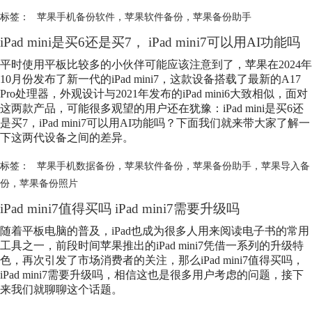
标签：
苹果手机备份软件
，
苹果软件备份
，
苹果备份助手
iPad mini是买6还是买7， iPad mini7可以用AI功能吗
平时使用平板比较多的小伙伴可能应该注意到了，苹果在2024年
10月份发布了新一代的iPad mini7，这款设备搭载了最新的A17
Pro处理器，外观设计与2021年发布的iPad mini6大致相似，面对
这两款产品，可能很多观望的用户还在犹豫：iPad mini是买6还
是买7，iPad mini7可以用AI功能吗？下面我们就来带大家了解一
下这两代设备之间的差异。
标签：
苹果手机数据备份
，
苹果软件备份
，
苹果备份助手
，
苹果导入备
份
，
苹果备份照片
iPad mini7值得买吗 iPad mini7需要升级吗
随着平板电脑的普及，iPad也成为很多人用来阅读电子书的常用
工具之一，前段时间苹果推出的iPad mini7凭借一系列的升级特
色，再次引发了市场消费者的关注，那么iPad mini7值得买吗，
iPad mini7需要升级吗，相信这也是很多用户考虑的问题，接下
来我们就聊聊这个话题。