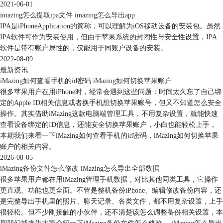
2021-06-01
imazing怎么提取ipa文件 imazing怎么导出app
IPA是iPhoneApplication的简称，可以理解为iOS移动设备的安装包。虽然
IPA软件可作为安装使用，但由于苹果系统的封闭性与安全性设置，IPA
软件是带有账户属性的，仅能用于同账户设备的安装。
2022-08-09
最新资讯
iMazing如何查看手机的id密码 iMazing如何切换苹果账户
很多苹果用户在用iPhone时，经常会遇到这些问题：时间太久忘了自己绑
定的Apple ID相关信息或者换手机想切换苹果账号，但又不知道怎么安全
操作。其实借助iMazing这款电脑端管理工具，不用复杂设置，就能快速
查看设备绑定的ID信息，还能安全切换苹果账户，小白也能轻松上手，
本期我们来看一下iMazing如何查看手机的id密码，iMazing如何切换苹果
账户的相关内容。
2026-08-05
iMazing备份文件怎么修改 iMazing怎么导出全部数据
很多苹果用户都在用iMazing管理手机数据，对比其他同类工具，它操作
更直观、功能也更全面。不管是整机备份iPhone、编辑修改备份内容，还
是完整导出手机里的照片、聊天记录、各类文件，都不用复杂设置，上手
很轻松。但不少刚接触的小伙伴，还不清楚该怎么调整备份相关设置，本