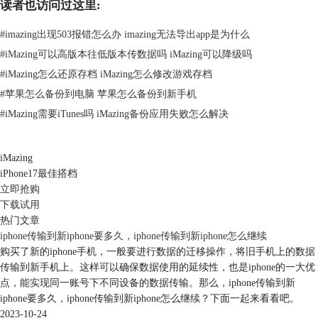
读者也访问过这里:
#
imazing出现503报错怎么办 imazing无法导出app是为什么
#
iMazing可以高版本往低版本传数据吗 iMazing可以降级吗
#
iMazing怎么还原存档 iMazing怎么修改游戏存档
#
苹果怎么备份到电脑 苹果怎么备份到新手机
#
iMazing需要iTunes吗 iMazing备份应用失败怎么解决
iMazing
iPhone17最佳搭档
立即抢购
图2：通用
下载试用
热门文章
然后，如图3所示，在通用设置中，将屏幕拉到底部，点击“传输或还原
iphone传输到新iphone要多久，iphone传输到新iphone怎么继续
iphone”功能。
购买了新的iphone手机，一般要进行数据的迁移操作，将旧手机上的数据
传输到新手机上。这样可以确保数据使用的延续性，也是iphone的一大优
点，能实现同一账号下不同设备的数据传输。那么，iphone传输到新
iphone要多久，iphone传输到新iphone怎么继续？下面一起来看看吧。
2023-10-24