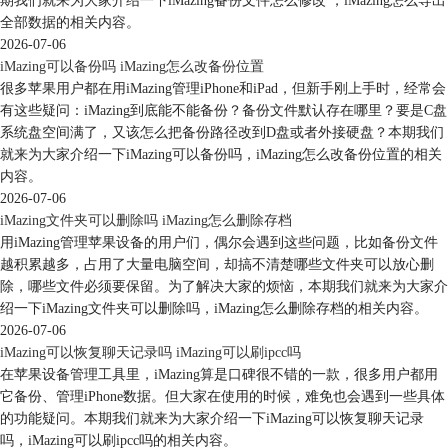
期我们就来为大家介绍一下iMazing备份文件怎么修改 ，iMazing怎么导出
全部数据的相关内容。
2026-07-06
iMazing可以备份吗 iMazing怎么改备份位置
很多苹果用户都在用iMazing管理iPhone和iPad，但新手刚上手时，经常会
图4：传输数据
有这些疑问：iMazing到底能不能备份？备份文件默认存在哪里？要是C盘
系统盘空间满了，又该怎么把备份路径改到D盘或者外接硬盘？本期我们
如果网络不稳定，或者旧iphone版本过旧、系统过旧等，都会造成数据传
就来为大家介绍一下iMazing可以备份吗，iMazing怎么改备份位置的相关
输的失败。
内容。
如果希望采用更加安全的数据迁移方法，建议大家使用imazing的转移设
2026-07-06
备数据功能，可实现两台设备的同时连接与数据传输。
iMazing文件夹可以删除吗 iMazing怎么删除存档
传统的iTunes需要先连接一台设备完成备份后，再连接另一台设备恢复备
用iMazing管理苹果设备的用户们，偶尔会遇到这些问题，比如备份文件
份，而imazing可连接两台设备，集中完成备份与恢复的数据迁移操作。
越积累越多，占用了大量电脑空间，却搞不清楚哪些文件夹可以放心删
下面详细讲解一下操作步骤：
除，哪些文件必须要保留。为了解决大家的烦恼，本期我们就来为大家介
第一步，打开imazing软件，将旧iphone与安装imazing软件的电脑连接，
绍一下iMazing文件夹可以删除吗，iMazing怎么删除存档的相关内容。
并按照指示解锁iphone完成信任操作。
2026-07-06
iMazing可以恢复聊天记录吗 iMazing可以刷ipcc吗
在苹果设备管理工具里，iMazing算是口碑很不错的一款，很多用户都用
它备份、管理iPhone数据。但大家在使用的时候，难免也会遇到一些具体
的功能疑问。本期我们就来为大家介绍一下iMazing可以恢复聊天记录
吗，iMazing可以刷ipcc吗的相关内容。