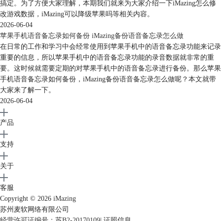
搞定。为了方便大家理解，本期我们就来为大家介绍一下iMazing怎么修
改游戏数据，iMazing可以降级苹果吗等相关内容。
2026-06-04
苹果手机语音备忘录如何备份 iMazing备份语音备忘录怎么做
在日常的工作和学习中会经常使用到苹果手机中的语音备忘录功能来记录
图6：转移至其他设备
重要的信息，所以苹果手机中的语音备忘录功能的录音数据就非常的重
要。这时候就需要定期的对苹果手机中的语音备忘录进行备份。那么苹果
第三步，如图7所示，按照指示将新iphone与安装imazing的电脑连接，同
手机语音备忘录如何备份，iMazing备份语音备忘录怎么做呢？本文就带
样地，根据提示解锁设备并完成信任操作。
大家来了解一下。
2026-06-04
产品
支持
关于
客服
Copyright © 2026
iMazing
苏州麦软网络有限公司
经营许可证编号：苏B2-20170109
|
证照信息