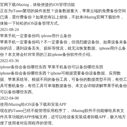
官网下载iMazing，体验便捷的iOS管理功能
正在为iTunes繁琐的操作发愁？设备数据量大，苹果云端的免费备份空间
已满，需付费备份？如果您有以上烦恼，不妨来iMazing官网下载软件，
体验一下轻松的iOS设备管理方式。
2021-08-24
苹果手机一定要备份吗 iphone用什么备份
苹果手机一定要备份吗？不一定要备份，但强烈建议备份。如果设备未备
份的话，遇到设备丢失、损坏等情况，就无法恢复数据。iphone用什么备
份？本文将会针对常用的三款iphone备份软件作介绍。
2022-03-30
iphone备份会备份哪些东西 苹果手机备份可以备份哪些东西
图3：传输或还原
iphone备份会备份哪些东西？iphone可根据需要备份设备数据、应用数
据、苹果系统等。根据不同的备份工具，可备份的数据类型不同，有些工
然后，将新iphone放在旁边，同时确保两台设备连接在同一网络，且网络
具可整机备份，有些工具可单项数据备份。本文会详细讲解苹果手机备份
顺畅、电量充足等。点击“现在开始”，即可继续传输数据。
可以备份哪些东西。
需要注意的是，该功能底部有一个“还原”、“抹掉所有内容和设置”的功
2022-04-08
能，操作时注意不要误点，否则手机上的数据就会被清理或还原。
使用iMazing给iOS设备下载和安装APP
现在的iTunes已经不能管理应用程序了， iMazing软件不但能够给具有文
件共享功能的APP传输文档，还可以给设备安装或者卸载APP，极大地方
便了使用者对应用程序的管理。