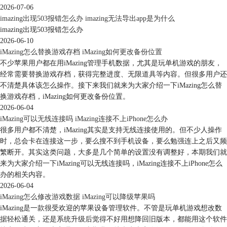
2026-07-06
imazing出现503报错怎么办 imazing无法导出app是为什么
imazing出现503报错怎么办
2026-06-10
iMazing怎么替换游戏存档 iMazing如何更改备份位置
不少苹果用户都在用iMazing管理手机数据，尤其是玩单机游戏的朋友，
经常需要替换游戏存档，获得完整进度、无限道具等内容。但很多用户还
图5：连接旧iphone
不清楚具体该怎么操作。接下来我们就来为大家介绍一下iMazing怎么替
第二步，连接了旧iphone后，在左侧设备列表选择该设备，然后在右侧功
换游戏存档，iMazing如何更改备份位置。
能区选择“转移到其他设备”功能。
2026-06-04
iMazing可以无线连接吗 iMazing连接不上iPhone怎么办
很多用户都不清楚，iMazing其实是支持无线连接使用的。但不少人操作
时，总会卡在连接这一步，要么搜不到手机设备，要么勉强连上之后又频
繁断开。其实这类问题，大多是几个简单的设置没有调整好，本期我们就
来为大家介绍一下iMazing可以无线连接吗，iMazing连接不上iPhone怎么
办的相关内容。
2026-06-04
iMazing怎么修改游戏数据 iMazing可以降级苹果吗
iMazing是一款很受欢迎的苹果设备管理软件。不管是玩单机游戏想改数
据轻松通关，还是系统升级后觉得不好用想降回旧版本，都能用这个软件