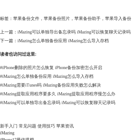
标签：
苹果备份文件
，
苹果备份照片
，
苹果备份助手
，
苹果导入备份
上一篇：
iMazing可以单独导出备忘录吗 iMazing可以恢复聊天记录吗
下一篇：
iMazing怎么单独备份应用 iMazing怎么导入存档
读者也访问过这里:
#
iPhone删除的照片怎么恢复 iPhone备份加密怎么开启
#
iMazing怎么单独备份应用 iMazing怎么导入存档
#
iMazing需要iTunes吗 iMazing备份应用失败怎么解决
#
iMazing提取应用程序要多久 iMazing提取应用程序慢怎么办
#
iMazing可以单独导出备忘录吗 iMazing可以恢复聊天记录吗
新手入门
常见问题
使用技巧
苹果资讯
iMazing
iPhone17最佳搭档