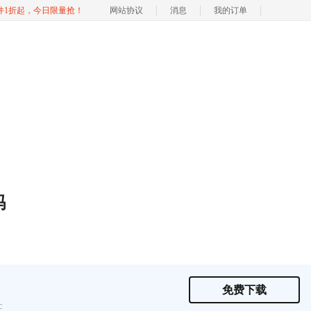
软件1折起，今日限量抢！
网站协议
消息
我的订单
吗
免费下载
c