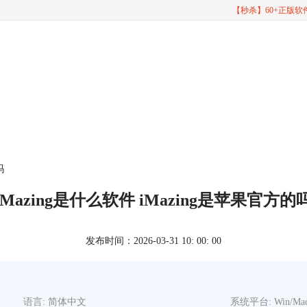
【秒杀】60+正版
吗
iMazing是什么软件 iMazing是苹果官方的
发布时间：2026-03-31 10: 00: 00
语言: 简体中文
系统平台: Win/Ma