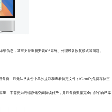
号等详细信息，甚至支持重新安装iOS系统、处理设备恢复模式等问题。
盖旧备份，且无法从备份中单独提取和查看特定文件；iCloud的免费存储空
硬盘容量，不需要为云端存储空间持续付费，并且备份数据完全由我们自己掌