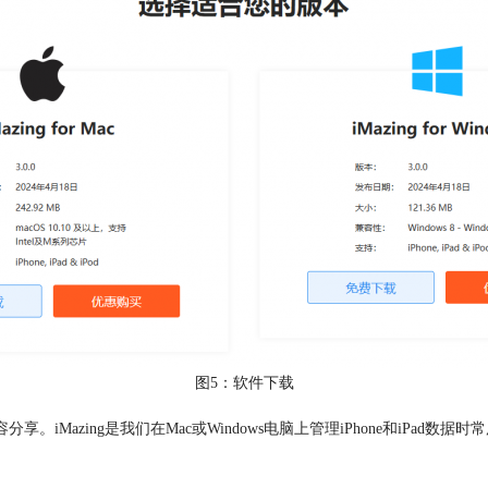
图5：软件下载
容分享。iMazing是我们在Mac或Windows电脑上管理iPhone和i