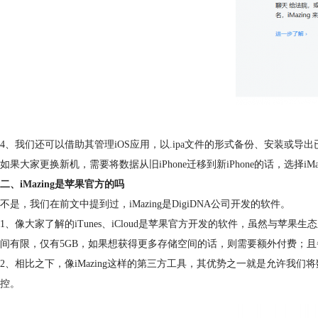
4、我们还可以借助其管理iOS应用，以.ipa文件的形式备份、安装或导
如果大家更换新机，需要将数据从旧iPhone迁移到新iPhone的话，选择
i
二、iMazing是苹果官方的吗
不是，我们在前文中提到过，iMazing是DigiDNA公司开发的软件。
1、像大家了解的iTunes、iCloud是苹果官方开发的软件，虽然与苹
间有限，仅有5GB，如果想获得更多存储空间的话，则需要额外付费；
2、相比之下，像iMazing这样的第三方工具，其优势之一就是允许
控。