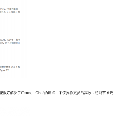
解决了iTunes、iCloud的痛点，不仅操作更灵活高效，还能节省云