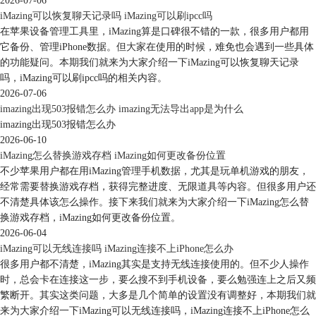
2026-07-06
iMazing可以恢复聊天记录吗 iMazing可以刷ipcc吗
在苹果设备管理工具里，iMazing算是口碑很不错的一款，很多用户都用
它备份、管理iPhone数据。但大家在使用的时候，难免也会遇到一些具体
的功能疑问。本期我们就来为大家介绍一下iMazing可以恢复聊天记录
吗，iMazing可以刷ipcc吗的相关内容。
2026-07-06
imazing出现503报错怎么办 imazing无法导出app是为什么
imazing出现503报错怎么办
2026-06-10
iMazing怎么替换游戏存档 iMazing如何更改备份位置
不少苹果用户都在用iMazing管理手机数据，尤其是玩单机游戏的朋友，
经常需要替换游戏存档，获得完整进度、无限道具等内容。但很多用户还
不清楚具体该怎么操作。接下来我们就来为大家介绍一下iMazing怎么替
换游戏存档，iMazing如何更改备份位置。
2026-06-04
iMazing可以无线连接吗 iMazing连接不上iPhone怎么办
很多用户都不清楚，iMazing其实是支持无线连接使用的。但不少人操作
时，总会卡在连接这一步，要么搜不到手机设备，要么勉强连上之后又频
繁断开。其实这类问题，大多是几个简单的设置没有调整好，本期我们就
来为大家介绍一下iMazing可以无线连接吗，iMazing连接不上iPhone怎么