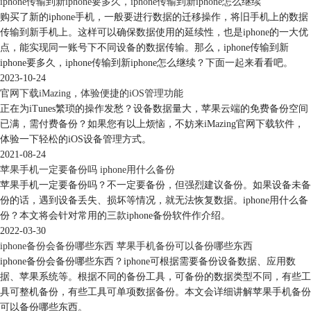
iphone传输到新iphone要多久，iphone传输到新iphone怎么继续
购买了新的iphone手机，一般要进行数据的迁移操作，将旧手机上的数据
传输到新手机上。这样可以确保数据使用的延续性，也是iphone的一大优
点，能实现同一账号下不同设备的数据传输。那么，iphone传输到新
iphone要多久，iphone传输到新iphone怎么继续？下面一起来看看吧。
2023-10-24
官网下载iMazing，体验便捷的iOS管理功能
正在为iTunes繁琐的操作发愁？设备数据量大，苹果云端的免费备份空间
已满，需付费备份？如果您有以上烦恼，不妨来iMazing官网下载软件，
体验一下轻松的iOS设备管理方式。
2021-08-24
苹果手机一定要备份吗 iphone用什么备份
苹果手机一定要备份吗？不一定要备份，但强烈建议备份。如果设备未备
份的话，遇到设备丢失、损坏等情况，就无法恢复数据。iphone用什么备
份？本文将会针对常用的三款iphone备份软件作介绍。
2022-03-30
iphone备份会备份哪些东西 苹果手机备份可以备份哪些东西
iphone备份会备份哪些东西？iphone可根据需要备份设备数据、应用数
据、苹果系统等。根据不同的备份工具，可备份的数据类型不同，有些工
具可整机备份，有些工具可单项数据备份。本文会详细讲解苹果手机备份
可以备份哪些东西。