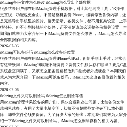
iMazing备份文件怎么修改 iMazing怎么导出全部数据
很多苹果用户都在用iMazing管理手机数据，对比其他同类工具，它操作
更直观、功能也更全面。不管是整机备份iPhone、编辑修改备份内容，还
是完整导出手机里的照片、聊天记录、各类文件，都不用复杂设置，上手
很轻松。但不少刚接触的小伙伴，还不清楚该怎么调整备份相关设置，本
期我们就来为大家介绍一下iMazing备份文件怎么修改 ，iMazing怎么导出
全部数据的相关内容。
2026-07-06
iMazing可以备份吗 iMazing怎么改备份位置
很多苹果用户都在用iMazing管理iPhone和iPad，但新手刚上手时，经常会
有这些疑问：iMazing到底能不能备份？备份文件默认存在哪里？要是C盘
系统盘空间满了，又该怎么把备份路径改到D盘或者外接硬盘？本期我们
就来为大家介绍一下iMazing可以备份吗，iMazing怎么改备份位置的相关
内容。
2026-07-06
iMazing文件夹可以删除吗 iMazing怎么删除存档
用iMazing管理苹果设备的用户们，偶尔会遇到这些问题，比如备份文件
越积累越多，占用了大量电脑空间，却搞不清楚哪些文件夹可以放心删
除，哪些文件必须要保留。为了解决大家的烦恼，本期我们就来为大家介
绍一下iMazing文件夹可以删除吗，iMazing怎么删除存档的相关内容。