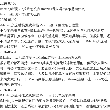
2026-07-06
imazing出现503报错怎么办 imazing无法导出app是为什么
imazing出现503报错怎么办
2026-06-10
iMazing怎么替换游戏存档 iMazing如何更改备份位置
不少苹果用户都在用iMazing管理手机数据，尤其是玩单机游戏的朋友，
经常需要替换游戏存档，获得完整进度、无限道具等内容。但很多用户还
不清楚具体该怎么操作。接下来我们就来为大家介绍一下iMazing怎么替
换游戏存档，iMazing如何更改备份位置。
2026-06-04
iMazing可以无线连接吗 iMazing连接不上iPhone怎么办
很多用户都不清楚，iMazing其实是支持无线连接使用的。但不少人操作
时，总会卡在连接这一步，要么搜不到手机设备，要么勉强连上之后又频
繁断开。其实这类问题，大多是几个简单的设置没有调整好，本期我们就
来为大家介绍一下iMazing可以无线连接吗，iMazing连接不上iPhone怎么
办的相关内容。
2026-06-04
iMazing怎么修改游戏数据 iMazing可以降级苹果吗
iMazing是一款很受欢迎的苹果设备管理软件。不管是玩单机游戏想改数
据轻松通关，还是系统升级后觉得不好用想降回旧版本，都能用这个软件