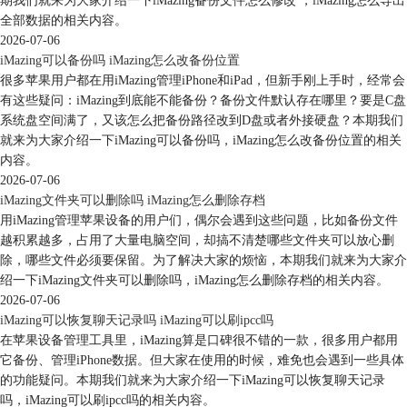
期我们就来为大家介绍一下iMazing备份文件怎么修改 ，iMazing怎么导出
全部数据的相关内容。
2026-07-06
iMazing可以备份吗 iMazing怎么改备份位置
很多苹果用户都在用iMazing管理iPhone和iPad，但新手刚上手时，经常会
有这些疑问：iMazing到底能不能备份？备份文件默认存在哪里？要是C盘
系统盘空间满了，又该怎么把备份路径改到D盘或者外接硬盘？本期我们
就来为大家介绍一下iMazing可以备份吗，iMazing怎么改备份位置的相关
内容。
2026-07-06
iMazing文件夹可以删除吗 iMazing怎么删除存档
用iMazing管理苹果设备的用户们，偶尔会遇到这些问题，比如备份文件
图6：关闭查找iPhone
越积累越多，占用了大量电脑空间，却搞不清楚哪些文件夹可以放心删
除，哪些文件必须要保留。为了解决大家的烦恼，本期我们就来为大家介
以上就是苹果手机怎么备份到电脑上，苹果手机备份的数据怎么恢复的全
绍一下iMazing文件夹可以删除吗，iMazing怎么删除存档的相关内容。
部内容。iMazing不仅可以对手机进行备份和恢复，还可以对苹果手机中
2026-07-06
的照片、短信、通讯录等功能进行管理和单独备份，大家快去试试吧。如
iMazing可以恢复聊天记录吗 iMazing可以刷ipcc吗
果大家想要学习更多关于iMazing这款软件的使用教程，可以登陆iMazing
在苹果设备管理工具里，iMazing算是口碑很不错的一款，很多用户都用
中文网站学习。
它备份、管理iPhone数据。但大家在使用的时候，难免也会遇到一些具体
的功能疑问。本期我们就来为大家介绍一下iMazing可以恢复聊天记录
吗，iMazing可以刷ipcc吗的相关内容。