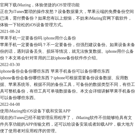
官网下载iMazing，体验便捷的iOS管理功能
正在为iTunes繁琐的操作发愁？设备数据量大，苹果云端的免费备份空间
已满，需付费备份？如果您有以上烦恼，不妨来iMazing官网下载软件，
体验一下轻松的iOS设备管理方式。
2021-08-24
苹果手机一定要备份吗 iphone用什么备份
苹果手机一定要备份吗？不一定要备份，但强烈建议备份。如果设备未备
份的话，遇到设备丢失、损坏等情况，就无法恢复数据。iphone用什么备
份？本文将会针对常用的三款iphone备份软件作介绍。
图3：恢复备份
2022-03-30
iphone备份会备份哪些东西 苹果手机备份可以备份哪些东西
接下来选择之前的备份，再点击右下角的“选择”。
iphone备份会备份哪些东西？iphone可根据需要备份设备数据、应用数
据、苹果系统等。根据不同的备份工具，可备份的数据类型不同，有些工
具可整机备份，有些工具可单项数据备份。本文会详细讲解苹果手机备份
可以备份哪些东西。
2022-04-08
使用iMazing给iOS设备下载和安装APP
现在的iTunes已经不能管理应用程序了， iMazing软件不但能够给具有文
件共享功能的APP传输文档，还可以给设备安装或者卸载APP，极大地方
便了使用者对应用程序的管理。