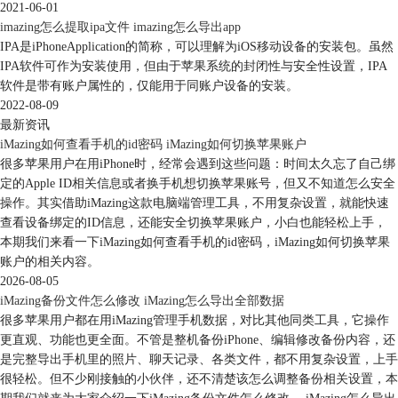
2021-06-01
imazing怎么提取ipa文件 imazing怎么导出app
IPA是iPhoneApplication的简称，可以理解为iOS移动设备的安装包。虽然
图4：选择设备
IPA软件可作为安装使用，但由于苹果系统的封闭性与安全性设置，IPA
软件是带有账户属性的，仅能用于同账户设备的安装。
进入到恢复选项界面中后，可以在此界面中自定义自己想要恢复的数据、
2022-08-09
应用程序，最后点击右下角的“下一步”。
最新资讯
iMazing如何查看手机的id密码 iMazing如何切换苹果账户
很多苹果用户在用iPhone时，经常会遇到这些问题：时间太久忘了自己绑
定的Apple ID相关信息或者换手机想切换苹果账号，但又不知道怎么安全
操作。其实借助iMazing这款电脑端管理工具，不用复杂设置，就能快速
查看设备绑定的ID信息，还能安全切换苹果账户，小白也能轻松上手，
本期我们来看一下iMazing如何查看手机的id密码，iMazing如何切换苹果
账户的相关内容。
2026-08-05
iMazing备份文件怎么修改 iMazing怎么导出全部数据
很多苹果用户都在用iMazing管理手机数据，对比其他同类工具，它操作
更直观、功能也更全面。不管是整机备份iPhone、编辑修改备份内容，还
图5：恢复选项
是完整导出手机里的照片、聊天记录、各类文件，都不用复杂设置，上手
很轻松。但不少刚接触的小伙伴，还不清楚该怎么调整备份相关设置，本
最后关闭苹果手机的“查找我的iPhone”功能，就可以开始恢复备份了。