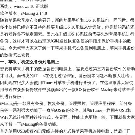
系统： windows 10 正式版
软件版本：iMazing 2.14.8
随着苹果秋季发布会的召开，新的苹果手机和iOS 16系统也一同问世。很
多小伙伴已经迫不及待的想要升级iOS 16系统来尝尝鲜，但是新的系统还
是有着许多不稳定因素。因此在升级iOS 16系统前需要先对苹果手机进行
备份，这样才可以在出现BUG时通过恢复备份的手段来保护手机中的数
据。今天就带大家来了解一下苹果手机怎么备份到电脑上，苹果手机备份
的数据怎么恢复。
一、苹果手机怎么备份到电脑上
想要将苹果手机中的数据备份到电脑上，需要通过第三方备份软件的帮助
才可以。而传统的iTunes在使用过程卡顿、备份慢等问题不断被人吐槽，
因此现在很少人会使用iTunes对苹果手机进行备份了。在这里推荐大家使
用最近在众多备份软件中脱颖而出的一款iOS备份软件iMazing来对苹果手
机进行备份。
iMazing是一款具有备份、恢复备份、管理照片、管理应用程序、部分备
份等一系列强大功能于一身的iOS备份软件。其和iTunes一样拥有USB和
WiFi无线连接两种连接方式，在界面、性能上也更胜一筹。下面就带大家
来了解一下iMazing的备份功能。
首先使用USB或者WiFi无线连接的方式将苹果手机连接电脑，然后打开