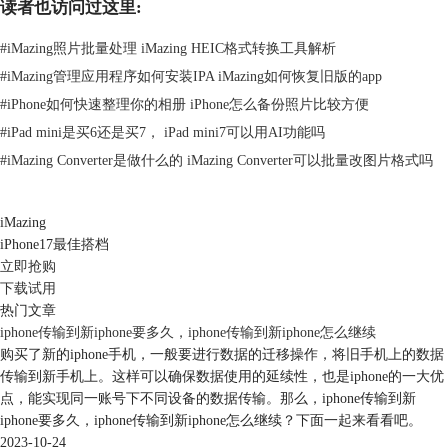
读者也访问过这里:
#
iMazing照片批量处理 iMazing HEIC格式转换工具解析
#
iMazing管理应用程序如何安装IPA iMazing如何恢复旧版的app
#
iPhone如何快速整理你的相册 iPhone怎么备份照片比较方便
#
iPad mini是买6还是买7， iPad mini7可以用AI功能吗
#
iMazing Converter是做什么的 iMazing Converter可以批量改图片格式吗
图2：选项
iMazing
二、苹果手机备份的数据怎么恢复
iPhone17最佳搭档
在升级iOS 16系统尝鲜后，遇到了BUG时，可以使用备份软件的恢复备份
立即抢购
功能来恢复苹果手机中的数据。恢复备份的方法，小编依旧推荐大家使用
下载试用
iMazing这款软件来对苹果手机进行恢复数据。因为使用iMazing来恢复备
热门文章
份不仅操作简单，而且还可以选择恢复部分数据。下面就来看看具体怎么
iphone传输到新iphone要多久，iphone传输到新iphone怎么继续
操作。
购买了新的iphone手机，一般要进行数据的迁移操作，将旧手机上的数据
先使用USB和WiFi无线连接的方式将苹果手机连接电脑，接着打开
传输到新手机上。这样可以确保数据使用的延续性，也是iphone的一大优
iMazing中的“恢复备份”功能。
点，能实现同一账号下不同设备的数据传输。那么，iphone传输到新
iphone要多久，iphone传输到新iphone怎么继续？下面一起来看看吧。
2023-10-24