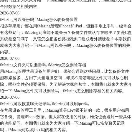
期我们就来为大家介绍一下iMazing备份文件怎么修改 ，iMazing怎么导出
通过苹果自带的电池健康功能，你可以简单判断电池的健康状态，决定是
全部数据的相关内容。
否需要更换电池。
2026-07-06
二、iMazing电池检测怎么做
iMazing可以备份吗 iMazing怎么改备份位置
苹果手机的电池健康功能只提供了查看电池健康百分比的功能，但如果你
很多苹果用户都在用iMazing管理iPhone和iPad，但新手刚上手时，经常会
想要查看更详细的数据，比如充电次数、电池的实际健康状况等，那么可
有这些疑问：iMazing到底能不能备份？备份文件默认存在哪里？要是C盘
以使用iMazing这款第三方工具进行深入检测。iMazing是一款功能强大的
系统盘空间满了，又该怎么把备份路径改到D盘或者外接硬盘？本期我们
苹果设备管理软件，除了传输文件、备份等功能外，它还可以帮助用户全
就来为大家介绍一下iMazing可以备份吗，iMazing怎么改备份位置的相关
面了解电池的健康状况。
内容。
2026-07-06
iMazing文件夹可以删除吗 iMazing怎么删除存档
用iMazing管理苹果设备的用户们，偶尔会遇到这些问题，比如备份文件
越积累越多，占用了大量电脑空间，却搞不清楚哪些文件夹可以放心删
除，哪些文件必须要保留。为了解决大家的烦恼，本期我们就来为大家介
绍一下iMazing文件夹可以删除吗，iMazing怎么删除存档的相关内容。
2026-07-06
iMazing可以恢复聊天记录吗 iMazing可以刷ipcc吗
在苹果设备管理工具里，iMazing算是口碑很不错的一款，很多用户都用
它备份、管理iPhone数据。但大家在使用的时候，难免也会遇到一些具体
图4：iMazing
的功能疑问。本期我们就来为大家介绍一下iMazing可以恢复聊天记录
吗，iMazing可以刷ipcc吗的相关内容。
以下是使用iMazing做电池检测的步骤：