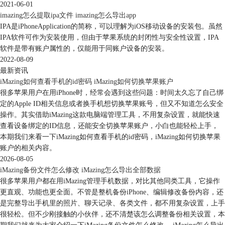
2021-06-01
imazing怎么提取ipa文件 imazing怎么导出app
IPA是iPhoneApplication的简称，可以理解为iOS移动设备的安装包。虽然
IPA软件可作为安装使用，但由于苹果系统的封闭性与安全性设置，IPA
软件是带有账户属性的，仅能用于同账户设备的安装。
2022-08-09
最新资讯
iMazing如何查看手机的id密码 iMazing如何切换苹果账户
很多苹果用户在用iPhone时，经常会遇到这些问题：时间太久忘了自己绑
定的Apple ID相关信息或者换手机想切换苹果账号，但又不知道怎么安全
操作。其实借助iMazing这款电脑端管理工具，不用复杂设置，就能快速
查看设备绑定的ID信息，还能安全切换苹果账户，小白也能轻松上手，
本期我们来看一下iMazing如何查看手机的id密码，iMazing如何切换苹果
账户的相关内容。
2026-08-05
iMazing备份文件怎么修改 iMazing怎么导出全部数据
很多苹果用户都在用iMazing管理手机数据，对比其他同类工具，它操作
更直观、功能也更全面。不管是整机备份iPhone、编辑修改备份内容，还
是完整导出手机里的照片、聊天记录、各类文件，都不用复杂设置，上手
图3：电池健康
很轻松。但不少刚接触的小伙伴，还不清楚该怎么调整备份相关设置，本