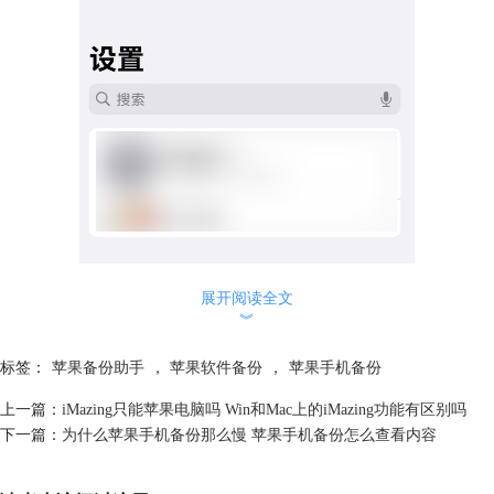
展开阅读全文
︾
标签：
苹果备份助手
，
苹果软件备份
，
苹果手机备份
上一篇：
iMazing只能苹果电脑吗 Win和Mac上的iMazing功能有区别吗
下一篇：
为什么苹果手机备份那么慢 苹果手机备份怎么查看内容