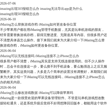
2026-07-06
1、下载并安装iMazing
imazing出现503报错怎么办 imazing无法导出app是为什么
你可以前往iMazing中文网站，免费下载试用这款软件。iMazing支持
imazing出现503报错怎么办
Windows和macOS系统，并且安装过程也非常简单。
2026-06-10
iMazing怎么替换游戏存档 iMazing如何更改备份位置
不少苹果用户都在用iMazing管理手机数据，尤其是玩单机游戏的朋友，
经常需要替换游戏存档，获得完整进度、无限道具等内容。但很多用户还
不清楚具体该怎么操作。接下来我们就来为大家介绍一下iMazing怎么替
换游戏存档，iMazing如何更改备份位置。
2026-06-04
iMazing可以无线连接吗 iMazing连接不上iPhone怎么办
很多用户都不清楚，iMazing其实是支持无线连接使用的。但不少人操作
图5：iMazing
时，总会卡在连接这一步，要么搜不到手机设备，要么勉强连上之后又频
繁断开。其实这类问题，大多是几个简单的设置没有调整好，本期我们就
2、连接你的苹果手机
来为大家介绍一下iMazing可以无线连接吗，iMazing连接不上iPhone怎么
安装完成后，使用USB数据线将苹果手机与电脑连接。打开iMazing，软
办的相关内容。
件会自动识别你的设备。
2026-06-04
iMazing怎么修改游戏数据 iMazing可以降级苹果吗
iMazing是一款很受欢迎的苹果设备管理软件。不管是玩单机游戏想改数
据轻松通关，还是系统升级后觉得不好用想降回旧版本，都能用这个软件