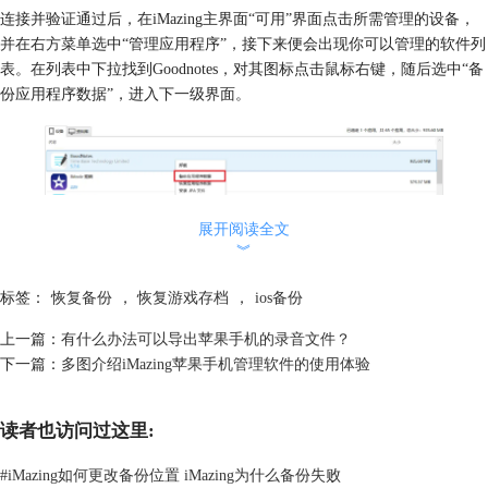
连接并验证通过后，在iMazing主界面“可用”界面点击所需管理的设备，
并在右方菜单选中“管理应用程序”，接下来便会出现你可以管理的软件列
表。在列表中下拉找到Goodnotes，对其图标点击鼠标右键，随后选中“备
份应用程序数据”，进入下一级界面。
图2:
备份应用程序数据
展开阅读全文
︾
在后续操作界面中，iMazing会让你选择备份数据存储的文件夹，一般软
件默认保存在C盘（系统盘），但是这边建议手动选择在
除了系统盘以外
标签：
恢复备份
，
恢复游戏存档
，
ios备份
的盘中
，一是系统盘在电脑重装时会格式化，导致系统盘中原有存储文件
上一篇：
有什么办法可以导出苹果手机的录音文件？
的丢失；二是系统盘一般空间不大，存储文件过多会影响电脑的运行速
下一篇：
多图介绍iMazing苹果手机管理软件的使用体验
度。
读者也访问过这里:
#
iMazing如何更改备份位置 iMazing为什么备份失败