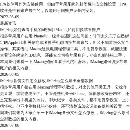
IPA软件可作为安装使用，但由于苹果系统的封闭性与安全性设置，IPA
软件是带有账户属性的，仅能用于同账户设备的安装。
2022-08-09
最新资讯
iMazing如何查看手机的id密码 iMazing如何切换苹果账户
很多苹果用户在用iPhone时，经常会遇到这些问题：时间太久忘了自己绑
定的Apple ID相关信息或者换手机想切换苹果账号，但又不知道怎么安全
操作。其实借助iMazing这款电脑端管理工具，不用复杂设置，就能快速
查看设备绑定的ID信息，还能安全切换苹果账户，小白也能轻松上手，
本期我们来看一下iMazing如何查看手机的id密码，iMazing如何切换苹果
账户的相关内容。
2026-08-05
iMazing备份文件怎么修改 iMazing怎么导出全部数据
很多苹果用户都在用iMazing管理手机数据，对比其他同类工具，它操作
更直观、功能也更全面。不管是整机备份iPhone、编辑修改备份内容，还
是完整导出手机里的照片、聊天记录、各类文件，都不用复杂设置，上手
很轻松。但不少刚接触的小伙伴，还不清楚该怎么调整备份相关设置，本
以上便是使用iMazing对Goodnotes进行数据备份和恢复的教程，是不是非
期我们就来为大家介绍一下iMazing备份文件怎么修改 ，iMazing怎么导出
常方便呢！除了备份软件方便外，iMazing还拥有许多人性化的IOS设备管
全部数据的相关内容。
理功能，感兴趣的朋友们可以点击进入
iMazing的中文网站
进行查看。
2026-07-06
作者:蚝蚝