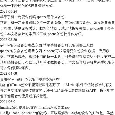
已满，需付费备份？如果您有以上烦恼，不妨来iMazing官网下载软件，
恢复备份
体验一下轻松的iOS设备管理方式。
在iMazing中对Goodnotes的数据进行恢复也很方便，依旧是在“管理应用程
2021-08-24
序”中选中Goodnotes，然后在下拉菜单中选择“恢复应用软件数据”，选择
苹果手机一定要备份吗 iphone用什么备份
之前自己备份好的文件（后缀为imazingapp），便可以对Goodnotes进行数
苹果手机一定要备份吗？不一定要备份，但强烈建议备份。如果设备未备
据恢复。
份的话，遇到设备丢失、损坏等情况，就无法恢复数据。iphone用什么备
份？本文将会针对常用的三款iphone备份软件作介绍。
2022-03-30
iphone备份会备份哪些东西 苹果手机备份可以备份哪些东西
iphone备份会备份哪些东西？iphone可根据需要备份设备数据、应用数
据、苹果系统等。根据不同的备份工具，可备份的数据类型不同，有些工
具可整机备份，有些工具可单项数据备份。本文会详细讲解苹果手机备份
可以备份哪些东西。
2022-04-08
使用iMazing给iOS设备下载和安装APP
图5:选中所需文件
现在的iTunes已经不能管理应用程序了， iMazing软件不但能够给具有文
件共享功能的APP传输文档，还可以给设备安装或者卸载APP，极大地方
需要注意的是，在设备重启后，还需要输入iOS设备的密码进行解锁。解
便了使用者对应用程序的管理。
锁后选择
【不传输App与数据】
，切记。
2021-06-01
imazing怎么提取ipa文件 imazing怎么导出app
IPA是iPhoneApplication的简称，可以理解为iOS移动设备的安装包。虽然