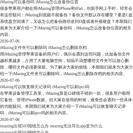
iMazing可以备份吗 iMazing怎么改备份位置
很多苹果用户都在用iMazing管理iPhone和iPad，但新手刚上手时，经常会
有这些疑问：iMazing到底能不能备份？备份文件默认存在哪里？要是C盘
系统盘空间满了，又该怎么把备份路径改到D盘或者外接硬盘？本期我们
就来为大家介绍一下iMazing可以备份吗，iMazing怎么改备份位置的相关
内容。
2026-07-06
iMazing文件夹可以删除吗 iMazing怎么删除存档
用iMazing管理苹果设备的用户们，偶尔会遇到这些问题，比如备份文件
越积累越多，占用了大量电脑空间，却搞不清楚哪些文件夹可以放心删
除，哪些文件必须要保留。为了解决大家的烦恼，本期我们就来为大家介
绍一下iMazing文件夹可以删除吗，iMazing怎么删除存档的相关内容。
2026-07-06
iMazing可以恢复聊天记录吗 iMazing可以刷ipcc吗
在苹果设备管理工具里，iMazing算是口碑很不错的一款，很多用户都用
它备份、管理iPhone数据。但大家在使用的时候，难免也会遇到一些具体
的功能疑问。本期我们就来为大家介绍一下iMazing可以恢复聊天记录
吗，iMazing可以刷ipcc吗的相关内容。
2026-07-06
imazing出现503报错怎么办 imazing无法导出app是为什么
imazing出现503报错怎么办