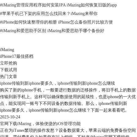
#
iMazing管理应用程序如何安装IPA iMazing如何恢复旧版的app
#
苹果手机已下架的应用怎么找回来？iMazing来帮你
#
iPhone如何快速整理你的相册 iPhone怎么备份照片比较方便
图3:选择备份储存的文件夹
#
iMazing和爱思助手区别 iMazing和爱思助手哪个备份好
选择好存储地址后，iMazing就会开始自动备份Goodnotes中的数据，如果
是第一次备份该应用软件，可能备份时间会稍长。
iMazing
iPhone17最佳搭档
立即抢购
下载试用
热门文章
iphone传输到新iphone要多久，iphone传输到新iphone怎么继续
购买了新的iphone手机，一般要进行数据的迁移操作，将旧手机上的数据
传输到新手机上。这样可以确保数据使用的延续性，也是iphone的一大优
点，能实现同一账号下不同设备的数据传输。那么，iphone传输到新
iphone要多久，iphone传输到新iphone怎么继续？下面一起来看看吧。
图4:数据备份成功的界面
2023-10-24
官网下载iMazing，体验便捷的iOS管理功能
出现该界面，则表明数据备份成功，此时也可以打开之前所选的保存地址
正在为iTunes繁琐的操作发愁？设备数据量大，苹果云端的免费备份空间
进行查看是否已经将数据备份成功。