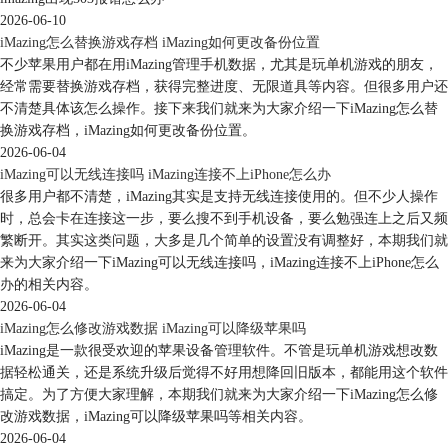
2026-06-10
iMazing怎么替换游戏存档 iMazing如何更改备份位置
不少苹果用户都在用iMazing管理手机数据，尤其是玩单机游戏的朋友，
经常需要替换游戏存档，获得完整进度、无限道具等内容。但很多用户还
不清楚具体该怎么操作。接下来我们就来为大家介绍一下iMazing怎么替
换游戏存档，iMazing如何更改备份位置。
2026-06-04
iMazing可以无线连接吗 iMazing连接不上iPhone怎么办
很多用户都不清楚，iMazing其实是支持无线连接使用的。但不少人操作
时，总会卡在连接这一步，要么搜不到手机设备，要么勉强连上之后又频
繁断开。其实这类问题，大多是几个简单的设置没有调整好，本期我们就
来为大家介绍一下iMazing可以无线连接吗，iMazing连接不上iPhone怎么
办的相关内容。
2026-06-04
iMazing怎么修改游戏数据 iMazing可以降级苹果吗
iMazing是一款很受欢迎的苹果设备管理软件。不管是玩单机游戏想改数
据轻松通关，还是系统升级后觉得不好用想降回旧版本，都能用这个软件
搞定。为了方便大家理解，本期我们就来为大家介绍一下iMazing怎么修
改游戏数据，iMazing可以降级苹果吗等相关内容。
2026-06-04