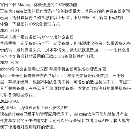
官网下载iMazing，体验便捷的iOS管理功能
打开通讯录管理
正在为iTunes繁琐的操作发愁？设备数据量大，苹果云端的免费备份空间
开启备份加密完成之后会返回到
iMazing
的主界面，之后点击左侧栏中
已满，需付费备份？如果您有以上烦恼，不妨来iMazing官网下载软件，
的“通讯录”，如图4所示。
体验一下轻松的iOS设备管理方式。
2021-08-24
苹果手机一定要备份吗 iphone用什么备份
苹果手机一定要备份吗？不一定要备份，但强烈建议备份。如果设备未备
份的话，遇到设备丢失、损坏等情况，就无法恢复数据。iphone用什么备
份？本文将会针对常用的三款iphone备份软件作介绍。
2022-03-30
iphone备份会备份哪些东西 苹果手机备份可以备份哪些东西
iphone备份会备份哪些东西？iphone可根据需要备份设备数据、应用数
据、苹果系统等。根据不同的备份工具，可备份的数据类型不同，有些工
具可整机备份，有些工具可单项数据备份。本文会详细讲解苹果手机备份
可以备份哪些东西。
2022-04-08
图4：打开通讯录管理
使用iMazing给iOS设备下载和安装APP
现在的iTunes已经不能管理应用程序了， iMazing软件不但能够给具有文
导出联系人
件共享功能的APP传输文档，还可以给设备安装或者卸载APP，极大地方
进入
通讯录管理
界面可以发现，左侧栏是通讯录位置选项，右侧栏是联系
便了使用者对应用程序的管理。