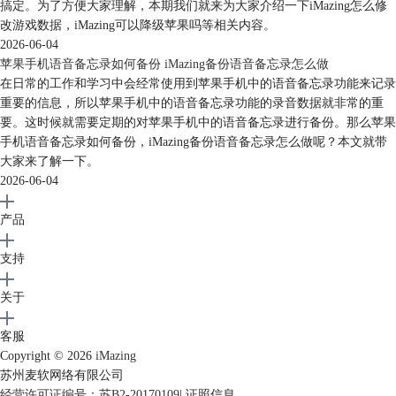
搞定。为了方便大家理解，本期我们就来为大家介绍一下iMazing怎么修
改游戏数据，iMazing可以降级苹果吗等相关内容。
2026-06-04
苹果手机语音备忘录如何备份 iMazing备份语音备忘录怎么做
在日常的工作和学习中会经常使用到苹果手机中的语音备忘录功能来记录
重要的信息，所以苹果手机中的语音备忘录功能的录音数据就非常的重
图8：联系人保存位置
要。这时候就需要定期的对苹果手机中的语音备忘录进行备份。那么苹果
手机语音备忘录如何备份，iMazing备份语音备忘录怎么做呢？本文就带
以上就是使用
iMazing
将iphone的联系人信息导出至电脑的详细教程，如果
大家来了解一下。
还想要了解更多
iMazing
的相关功能，敬请访问
iMazing
中文网
。
2026-06-04
作者：茂杨
产品
支持
关于
客服
Copyright © 2026
iMazing
苏州麦软网络有限公司
经营许可证编号：苏B2-20170109
|
证照信息