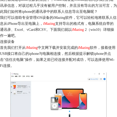
讯录信息，对该过程几乎没有被用户控制，并且没有导出的方法可言，为
此我们如何将iphone的通讯录中的联系人信息导出至电脑呢？
我们可以借助专业管理iOS设备的iMazing软件，它可以轻松地将联系人信
息从iPhone导出至电脑上，
iMazing
支持导出的格式有，电脑系统自带的
通讯录、Excel、vCard和CSV。下面我们就以
iMazing
2（win10）详细操
作一遍吧。
连接设备
首先我们打开从
iMazing
中文网下载并安装完成的
iMazing
软件，接着使用
USB接口将自己的iphone与电脑相连接，然后根据提示解锁iphone并点
击“信任次电脑”操作，如果之前已经连接并配对成功，可以选择使用Wi-
Fi连接。