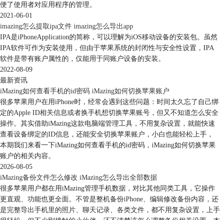
图3：icloud恢复通讯录
便了使用者对应用程序的管理。
2021-06-01
二、苹果手机通讯录导出到电脑
imazing怎么提取ipa文件 imazing怎么导出app
除了将通讯录以及苹果手机的其他数据一同整机备份外，也可以通过将苹
IPA是iPhoneApplication的简称，可以理解为iOS移动设备的安装包。虽然
果手机通讯录导出到电脑进行备份。
IPA软件可作为安装使用，但由于苹果系统的封闭性与安全性设置，IPA
本文会以imazing的导出通讯录为例（iTunes、icloud无单独导出通讯录到
软件是带有账户属性的，仅能用于同账户设备的安装。
电脑的功能）进行导出步骤演示。imazing可将通讯录导出至windows通讯
2022-08-09
录、vcard、excel、CSV文件。
最新资讯
iMazing如何查看手机的id密码 iMazing如何切换苹果账户
很多苹果用户在用iPhone时，经常会遇到这些问题：时间太久忘了自己绑
定的Apple ID相关信息或者换手机想切换苹果账号，但又不知道怎么安全
操作。其实借助iMazing这款电脑端管理工具，不用复杂设置，就能快速
查看设备绑定的ID信息，还能安全切换苹果账户，小白也能轻松上手，
本期我们来看一下iMazing如何查看手机的id密码，iMazing如何切换苹果
账户的相关内容。
2026-08-05
iMazing备份文件怎么修改 iMazing怎么导出全部数据
很多苹果用户都在用iMazing管理手机数据，对比其他同类工具，它操作
图4：imazing导出到电脑
更直观、功能也更全面。不管是整机备份iPhone、编辑修改备份内容，还
是完整导出手机里的照片、聊天记录、各类文件，都不用复杂设置，上手
1.导出至通讯录