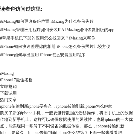
数据的完整性，然后再通过“恢复”功能，将所选的备份恢复到苹果手机
读者也访问过这里:
中。
#
iMazing如何更改备份位置 iMazing为什么备份失败
#
iMazing管理应用程序如何安装IPA iMazing如何恢复旧版的app
#
苹果手机已下架的应用怎么找回来？iMazing来帮你
#
iPhone如何快速整理你的相册 iPhone怎么备份照片比较方便
#
iPhone如何导出应用 iPhone怎么安装应用程序
iMazing
iPhone17最佳搭档
立即抢购
下载试用
热门文章
iphone传输到新iphone要多久，iphone传输到新iphone怎么继续
购买了新的iphone手机，一般要进行数据的迁移操作，将旧手机上的数据
传输到新手机上。这样可以确保数据使用的延续性，也是iphone的一大优
图2：imazing恢复备份
点，能实现同一账号下不同设备的数据传输。那么，iphone传输到新
iphone要多久，iphone传输到新iphone怎么继续？下面一起来看看吧。