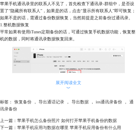
苹果手机通讯录里的联系人不见了，首先检查下通讯录-群组中，是否设
置了“隐藏所有联系人”，如果是的话，点击“显示所有联系人”即可恢复；
如果不是的话，需通过备份数据恢复，当然前提是之前备份过通讯录。
1.整机数据恢复
平常如果有使用iTunes定期备份的话，可通过恢复手机数据功能，恢复整
机的数据，同时将通讯录数据恢复回来。
展开阅读全文
︾
标签：
恢复备份
，
导出通话记录
，
导出数据
，
ios通讯录备份
，
通
图1：恢复iPhone数据
讯录备份
但iTunes的备份占用空间很大，一般只能保存一个备份。如果想从多个备
上一篇：
苹果手机怎么备份照片 如何打开苹果手机备份的数据
份文件中选择更为合适的数据恢复，建议使用imazing，其备份占用空间
下一篇：
苹果手机应用与数据在哪里 苹果手机应用备份有什么用
少很多，可保留多个备份，同时还能查看备份的数据内容。
如图2所示，选择一个备份数据后，先使用“查看”功能，检查一下通讯录