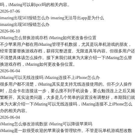
系人数据就是一个vcard文件。同样地，如果要恢复通讯录数据，可将
吗，iMazing可以刷ipcc吗的相关内容。
vcard重新导入到苹果手机中。
2026-07-06
imazing出现503报错怎么办 imazing无法导出app是为什么
imazing出现503报错怎么办
2026-06-10
iMazing怎么替换游戏存档 iMazing如何更改备份位置
不少苹果用户都在用iMazing管理手机数据，尤其是玩单机游戏的朋友，
经常需要替换游戏存档，获得完整进度、无限道具等内容。但很多用户还
不清楚具体该怎么操作。接下来我们就来为大家介绍一下iMazing怎么替
换游戏存档，iMazing如何更改备份位置。
2026-06-04
iMazing可以无线连接吗 iMazing连接不上iPhone怎么办
很多用户都不清楚，iMazing其实是支持无线连接使用的。但不少人操作
时，总会卡在连接这一步，要么搜不到手机设备，要么勉强连上之后又频
繁断开。其实这类问题，大多是几个简单的设置没有调整好，本期我们就
来为大家介绍一下iMazing可以无线连接吗，iMazing连接不上iPhone怎么
办的相关内容。
2026-06-04
图6：导出到vcard
iMazing怎么修改游戏数据 iMazing可以降级苹果吗
3.导出到文件
iMazing是一款很受欢迎的苹果设备管理软件。不管是玩单机游戏想改数