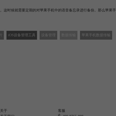
。这时候就需要定期的对苹果手机中的语音备忘录进行备份。那么苹果手
片
iOS设备管理工具
设备管理
数据传输
苹果手机数据传输
关于
客服