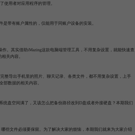
方便了使用者对应用程序的管理。
IPA软件是带有账户属性的，仅能用于同账户设备的安装。
操作。其实借助iMazing这款电脑端管理工具，不用复杂设置，就能快速查
户的相关内容。
，还是完整导出手机里的照片、聊天记录、各类文件，都不用复杂设置，上手
出全部数据的相关内容。
要是C盘系统盘空间满了，又该怎么把备份路径改到D盘或者外接硬盘？本期我们
除，哪些文件必须要保留。为了解决大家的烦恼，本期我们就来为大家介绍