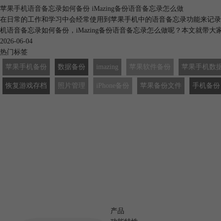
苹果手机语音备忘录如何备份 iMazing备份语音备忘录怎么做
在日常的工作和学习中会经常使用到苹果手机中的语音备忘录功能来记录
机语音备忘录如何备份，iMazing备份语音备忘录怎么做呢？本文就带大
2026-06-04
热门标签
苹果手机备份
数据备份
imazing
苹果软件备份
苹果手机数
恢复游戏存档
照片管理
iPhone备份
苹果备份文件
手机备份
产品