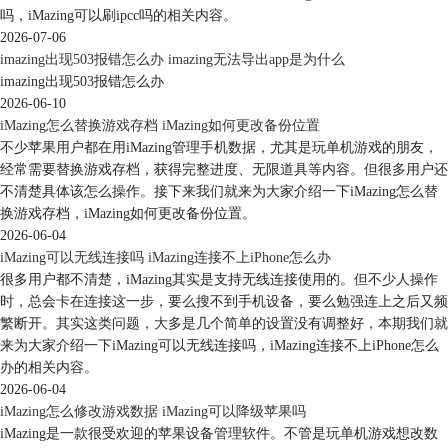
吗，iMazing可以刷ipcc吗的相关内容。
2026-07-06
imazing出现503报错怎么办 imazing无法导出app是为什么
imazing出现503报错怎么办
2026-06-10
iMazing怎么替换游戏存档 iMazing如何更改备份位置
不少苹果用户都在用iMazing管理手机数据，尤其是玩单机游戏的朋友，
经常需要替换游戏存档，获得完整进度、无限道具等内容。但很多用户还
不清楚具体该怎么操作。接下来我们就来为大家介绍一下iMazing怎么替
换游戏存档，iMazing如何更改备份位置。
2026-06-04
图6：选项
iMazing可以无线连接吗 iMazing连接不上iPhone怎么办
很多用户都不清楚，iMazing其实是支持无线连接使用的。但不少人操作
以上就是苹果备份数据用什么软件，苹果手机怎么备份到iCloud的全部内
时，总会卡在连接这一步，要么搜不到手机设备，要么勉强连上之后又频
容。iMazing不仅可以对苹果手机进行全备份，还可以对苹果手机中的照
繁断开。其实这类问题，大多是几个简单的设置没有调整好，本期我们就
片、通讯录等进行单独备份，大家可以去试试哦。如果大家想要学习更多
来为大家介绍一下iMazing可以无线连接吗，iMazing连接不上iPhone怎么
关于iMazing这款软件的使用教程，可以进入iMazing中文网站学习。
办的相关内容。
2026-06-04
iMazing怎么修改游戏数据 iMazing可以降级苹果吗
iMazing是一款很受欢迎的苹果设备管理软件。不管是玩单机游戏想改数