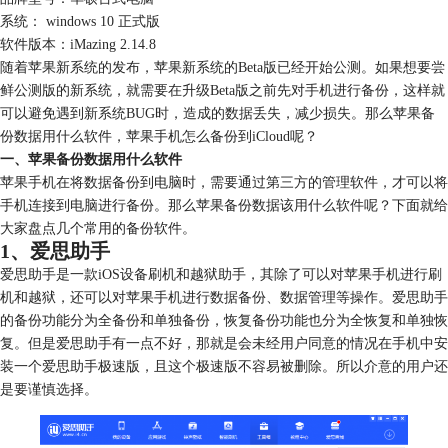
系统： windows 10 正式版
软件版本：iMazing 2.14.8
随着苹果新系统的发布，苹果新系统的Beta版已经开始公测。如果想要尝
鲜公测版的新系统，就需要在升级Beta版之前先对手机进行备份，这样就
可以避免遇到新系统BUG时，造成的数据丢失，减少损失。那么苹果备
份数据用什么软件，苹果手机怎么备份到iCloud呢？
一、苹果备份数据用什么软件
苹果手机在将数据备份到电脑时，需要通过第三方的管理软件，才可以将
手机连接到电脑进行备份。那么苹果备份数据该用什么软件呢？下面就给
大家盘点几个常用的备份软件。
1、爱思助手
爱思助手是一款iOS设备刷机和越狱助手，其除了可以对苹果手机进行刷
机和越狱，还可以对苹果手机进行数据备份、数据管理等操作。爱思助手
的备份功能分为全备份和单独备份，恢复备份功能也分为全恢复和单独恢
复。但是爱思助手有一点不好，那就是会未经用户同意的情况在手机中安
装一个爱思助手极速版，且这个极速版不容易被删除。所以介意的用户还
是要谨慎选择。