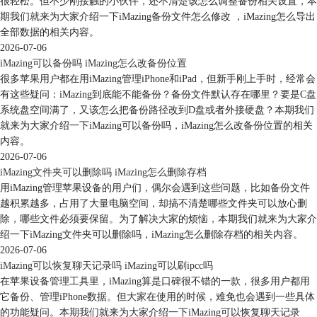
很轻松。但不少刚接触的小伙伴，还不清楚该怎么调整备份相关设置，本
此还是推荐大家使用上诉提到的iMazing将苹果手机中的数据备份到电脑
期我们就来为大家介绍一下iMazing备份文件怎么修改 ，iMazing怎么导出
上，这样就可以不用担心储存空间的问题。下面就来看看怎么操作吧。
全部数据的相关内容。
使用USB或者WiFi无线连接的方式将手机连接到电脑后，打开iMazing界
2026-07-06
面中的“备份”功能。
iMazing可以备份吗 iMazing怎么改备份位置
很多苹果用户都在用iMazing管理iPhone和iPad，但新手刚上手时，经常会
有这些疑问：iMazing到底能不能备份？备份文件默认存在哪里？要是C盘
系统盘空间满了，又该怎么把备份路径改到D盘或者外接硬盘？本期我们
就来为大家介绍一下iMazing可以备份吗，iMazing怎么改备份位置的相关
内容。
2026-07-06
iMazing文件夹可以删除吗 iMazing怎么删除存档
用iMazing管理苹果设备的用户们，偶尔会遇到这些问题，比如备份文件
越积累越多，占用了大量电脑空间，却搞不清楚哪些文件夹可以放心删
除，哪些文件必须要保留。为了解决大家的烦恼，本期我们就来为大家介
绍一下iMazing文件夹可以删除吗，iMazing怎么删除存档的相关内容。
2026-07-06
图5：备份
iMazing可以恢复聊天记录吗 iMazing可以刷ipcc吗
进入选项界面后，选择是否需要启用“备份加密”和“备份位置”后，点击右
在苹果设备管理工具里，iMazing算是口碑很不错的一款，很多用户都用
下角的“备份”。即可将苹果手机备份到电脑上了。
它备份、管理iPhone数据。但大家在使用的时候，难免也会遇到一些具体
的功能疑问。本期我们就来为大家介绍一下iMazing可以恢复聊天记录