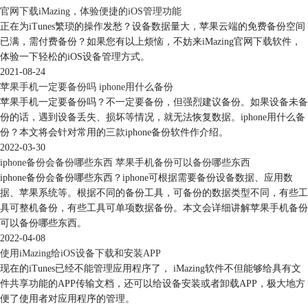
全。自动备份完成后，点击右下角“完成”。
官网下载iMazing，体验便捷的iOS管理功能
正在为iTunes繁琐的操作发愁？设备数据量大，苹果云端的免费备份空间
已满，需付费备份？如果您有以上烦恼，不妨来iMazing官网下载软件，
体验一下轻松的iOS设备管理方式。
2021-08-24
苹果手机一定要备份吗 iphone用什么备份
苹果手机一定要备份吗？不一定要备份，但强烈建议备份。如果设备未备
份的话，遇到设备丢失、损坏等情况，就无法恢复数据。iphone用什么备
份？本文将会针对常用的三款iphone备份软件作介绍。
2022-03-30
iphone备份会备份哪些东西 苹果手机备份可以备份哪些东西
iphone备份会备份哪些东西？iphone可根据需要备份设备数据、应用数
图4、启用自动备份功能
据、苹果系统等。根据不同的备份工具，可备份的数据类型不同，有些工
以上这些便是关于iMazing Mini的具体启用和设置的步骤了，下面我们再
具可整机备份，有些工具可单项数据备份。本文会详细讲解苹果手机备份
来一起了解下关于iMazing的偏好设置。
可以备份哪些东西。
关于iMazing的偏好设置
2022-04-08
点击左上方菜单栏中的“编辑”，选择“偏好设置”。
使用iMazing给iOS设备下载和安装APP
现在的iTunes已经不能管理应用程序了， iMazing软件不但能够给具有文
件共享功能的APP传输文档，还可以给设备安装或者卸载APP，极大地方
便了使用者对应用程序的管理。