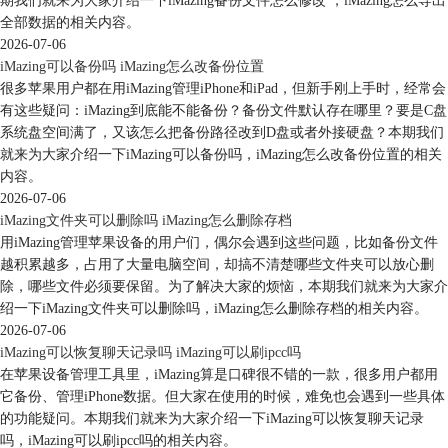
期我们就来为大家介绍一下iMazing备份文件怎么修改 ，iMazing怎么导出
全部数据的相关内容。
2026-07-06
iMazing可以备份吗 iMazing怎么改备份位置
很多苹果用户都在用iMazing管理iPhone和iPad，但新手刚上手时，经常会
有这些疑问：iMazing到底能不能备份？备份文件默认存在哪里？要是C盘
系统盘空间满了，又该怎么把备份路径改到D盘或者外接硬盘？本期我们
就来为大家介绍一下iMazing可以备份吗，iMazing怎么改备份位置的相关
内容。
2026-07-06
iMazing文件夹可以删除吗 iMazing怎么删除存档
用iMazing管理苹果设备的用户们，偶尔会遇到这些问题，比如备份文件
越积累越多，占用了大量电脑空间，却搞不清楚哪些文件夹可以放心删
除，哪些文件必须要保留。为了解决大家的烦恼，本期我们就来为大家介
绍一下iMazing文件夹可以删除吗，iMazing怎么删除存档的相关内容。
图6、iMazing偏好设置—通用
2026-07-06
2、设备设置：包括设备连接和WIFI以及移除此电脑上存储的所有配对记
iMazing可以恢复聊天记录吗 iMazing可以刷ipcc吗
录等。
在苹果设备管理工具里，iMazing算是口碑很不错的一款，很多用户都用
它备份、管理iPhone数据。但大家在使用的时候，难免也会遇到一些具体
的功能疑问。本期我们就来为大家介绍一下iMazing可以恢复聊天记录
吗，iMazing可以刷ipcc吗的相关内容。