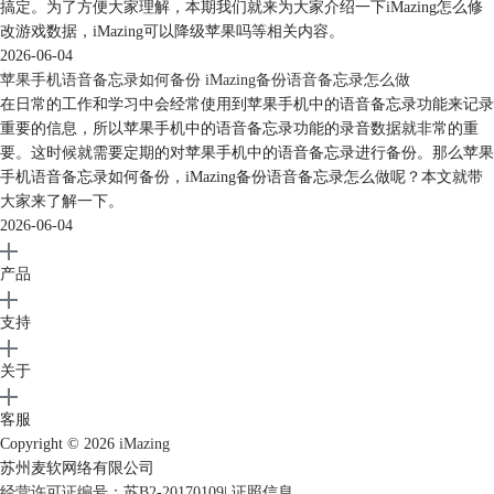
搞定。为了方便大家理解，本期我们就来为大家介绍一下iMazing怎么修
改游戏数据，iMazing可以降级苹果吗等相关内容。
2026-06-04
苹果手机语音备忘录如何备份 iMazing备份语音备忘录怎么做
在日常的工作和学习中会经常使用到苹果手机中的语音备忘录功能来记录
重要的信息，所以苹果手机中的语音备忘录功能的录音数据就非常的重
图8、iMazing偏好设置—照片
要。这时候就需要定期的对苹果手机中的语音备忘录进行备份。那么苹果
媒体设置：自动检测已经在iTunes中的媒体，包括已禁用、模糊匹配和严
手机语音备忘录如何备份，iMazing备份语音备忘录怎么做呢？本文就带
格匹配等。
大家来了解一下。
2026-06-04
产品
支持
关于
客服
Copyright © 2026
iMazing
苏州麦软网络有限公司
经营许可证编号：苏B2-20170109
|
证照信息