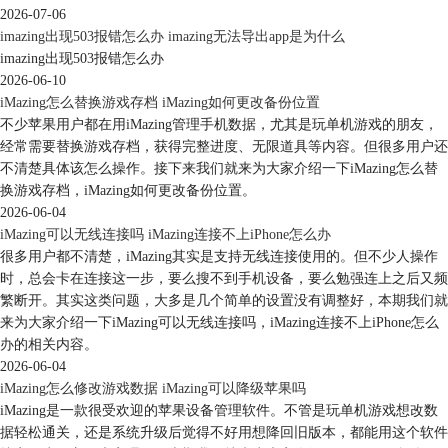
2026-07-06
imazing出现503报错怎么办 imazing无法导出app是为什么
imazing出现503报错怎么办
2026-06-10
iMazing怎么替换游戏存档 iMazing如何更改备份位置
不少苹果用户都在用iMazing管理手机数据，尤其是玩单机游戏的朋友，
经常需要替换游戏存档，获得完整进度、无限道具等内容。但很多用户还
不清楚具体该怎么操作。接下来我们就来为大家介绍一下iMazing怎么替
换游戏存档，iMazing如何更改备份位置。
2026-06-04
图7、iMazing偏好设置—设备
iMazing可以无线连接吗 iMazing连接不上iPhone怎么办
照片设置：导出照片格式以及照片质量。
很多用户都不清楚，iMazing其实是支持无线连接使用的。但不少人操作
时，总会卡在连接这一步，要么搜不到手机设备，要么勉强连上之后又频
繁断开。其实这类问题，大多是几个简单的设置没有调整好，本期我们就
来为大家介绍一下iMazing可以无线连接吗，iMazing连接不上iPhone怎么
办的相关内容。
2026-06-04
iMazing怎么修改游戏数据 iMazing可以降级苹果吗
iMazing是一款很受欢迎的苹果设备管理软件。不管是玩单机游戏想改数
据轻松通关，还是系统升级后觉得不好用想降回旧版本，都能用这个软件