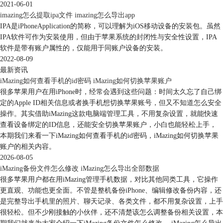
2021-06-01
imazing怎么提取ipa文件 imazing怎么导出app
IPA是iPhoneApplication的简称，可以理解为iOS移动设备的安装包。虽然
IPA软件可作为安装使用，但由于苹果系统的封闭性与安全性设置，IPA
软件是带有账户属性的，仅能用于同账户设备的安装。
2022-08-09
最新资讯
iMazing如何查看手机的id密码 iMazing如何切换苹果账户
很多苹果用户在用iPhone时，经常会遇到这些问题：时间太久忘了自己绑
定的Apple ID相关信息或者换手机想切换苹果账号，但又不知道怎么安全
操作。其实借助iMazing这款电脑端管理工具，不用复杂设置，就能快速
查看设备绑定的ID信息，还能安全切换苹果账户，小白也能轻松上手，
本期我们来看一下iMazing如何查看手机的id密码，iMazing如何切换苹果
账户的相关内容。
2026-08-05
图5、选择iMazing偏好设置
iMazing备份文件怎么修改 iMazing怎么导出全部数据
在iMazing偏好设置页面当中一共包含九项内容，分别为：通用、设备、
很多苹果用户都在用iMazing管理手机数据，对比其他同类工具，它操作
照片、存储、其他数据、备份、资料库、网络和国际。下面将选择几个重
更直观、功能也更全面。不管是整机备份iPhone、编辑修改备份内容，还
要的偏好设置来具体的了解一下。
是完整导出手机里的照片、聊天记录、各类文件，都不用复杂设置，上手
1、通用设置：用户可以选择项目有：自动检查更新、登录时自动启动
很轻松。但不少刚接触的小伙伴，还不清楚该怎么调整备份相关设置，本
iMazing Mini、不显示提示、不显示向导等。