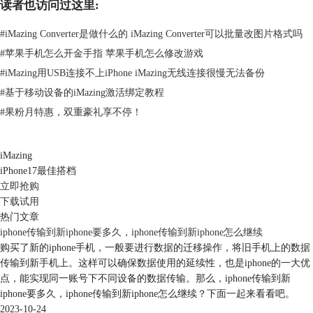
读者也访问过这里:
#
iMazing Converter是做什么的 iMazing Converter可以批量改图片格式吗
图2、选择工具后点击iMazing Mini
第二步，当进入iMazing Mini的使用页面时，它的功能特点有：自动、安
#
苹果手机怎么开金手指 苹果手机怎么修改游戏
全、已优化、私人、100%免费以及查看设备信息和诊断电池等。用户可
#
iMazing用USB连接不上iPhone iMazing无线连接很慢无法备份
以点击左下角登陆时自动启动iMazing Mini，随后点击右侧的“下一步”。
#
基于移动设备的iMazing激活绑定教程
#
果粉月特惠，双重豪礼享不停！
iMazing
iPhone17最佳搭档
立即抢购
下载试用
热门文章
iphone传输到新iphone要多久，iphone传输到新iphone怎么继续
购买了新的iphone手机，一般要进行数据的迁移操作，将旧手机上的数据
传输到新手机上。这样可以确保数据使用的延续性，也是iphone的一大优
图3、iMazing Mini使用页面
点，能实现同一账号下不同设备的数据传输。那么，iphone传输到新
第三步，随后iMazing Mini将进入启动自动备份功能，用户可以点击前方
iphone要多久，iphone传输到新iphone怎么继续？下面一起来看看吧。
小框设定为此设备将会每天自动备份一次，以此来保证资料的完整和安
2023-10-24