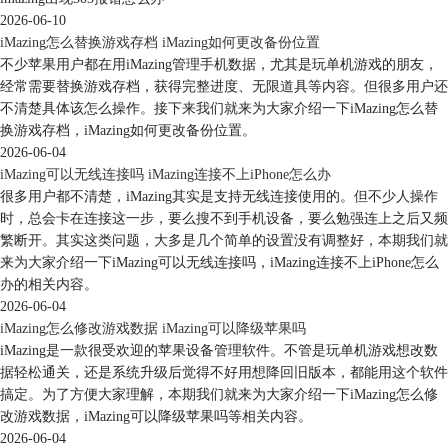
iMazing 的「输出来」就更为实用了，它可以将信息、电话、通讯录和备
2026-06-10
忘录逐条或全部导出到电脑上，根据不同内容可以导出为包括 PDF、
iMazing怎么替换游戏存档 iMazing如何更改备份位置
CSV 和文本等格式，包括信息中的附件也可以直接导出。
不少苹果用户都在用iMazing管理手机数据，尤其是玩单机游戏的朋友，
经常需要替换游戏存档，获得完整进度、无限道具等内容。但很多用户还
不清楚具体该怎么操作。接下来我们就来为大家介绍一下iMazing怎么替
换游戏存档，iMazing如何更改备份位置。
2026-06-04
iMazing可以无线连接吗 iMazing连接不上iPhone怎么办
很多用户都不清楚，iMazing其实是支持无线连接使用的。但不少人操作
时，总会卡在连接这一步，要么搜不到手机设备，要么勉强连上之后又频
繁断开。其实这类问题，大多是几个简单的设置没有调整好，本期我们就
来为大家介绍一下iMazing可以无线连接吗，iMazing连接不上iPhone怎么
办的相关内容。
2026-06-04
iMazing怎么修改游戏数据 iMazing可以降级苹果吗
iMazing是一款很受欢迎的苹果设备管理软件。不管是玩单机游戏想改数
据轻松通关，还是系统升级后觉得不好用想降回旧版本，都能用这个软件
图6：数据导出
搞定。为了方便大家理解，本期我们就来为大家介绍一下iMazing怎么修
改游戏数据，iMazing可以降级苹果吗等相关内容。
作为一款老牌且功能强大的软件，iMazing的优秀已经无需再用更多语言
2026-06-04
来渲染，如果大家看完本文后，对iMazing产生了更加浓烈的兴趣，可以