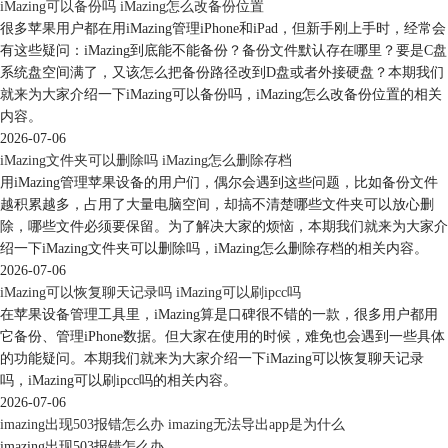
iMazing可以备份吗 iMazing怎么改备份位置
样可以直接拖拽添加。当然因为权限限制，我们并不能通过iMazing看到
很多苹果用户都在用iMazing管理iPhone和iPad，但新手刚上手时，经常会
每个应用里的所有数据，但这显然不影响我们使用iMazing查看某些内
有这些疑问：iMazing到底能不能备份？备份文件默认存在哪里？要是C盘
容。
系统盘空间满了，又该怎么把备份路径改到D盘或者外接硬盘？本期我们
就来为大家介绍一下iMazing可以备份吗，iMazing怎么改备份位置的相关
内容。
2026-07-06
iMazing文件夹可以删除吗 iMazing怎么删除存档
用iMazing管理苹果设备的用户们，偶尔会遇到这些问题，比如备份文件
越积累越多，占用了大量电脑空间，却搞不清楚哪些文件夹可以放心删
除，哪些文件必须要保留。为了解决大家的烦恼，本期我们就来为大家介
绍一下iMazing文件夹可以删除吗，iMazing怎么删除存档的相关内容。
2026-07-06
iMazing可以恢复聊天记录吗 iMazing可以刷ipcc吗
在苹果设备管理工具里，iMazing算是口碑很不错的一款，很多用户都用
它备份、管理iPhone数据。但大家在使用的时候，难免也会遇到一些具体
的功能疑问。本期我们就来为大家介绍一下iMazing可以恢复聊天记录
吗，iMazing可以刷ipcc吗的相关内容。
图5：数据导入
2026-07-06
imazing出现503报错怎么办 imazing无法导出app是为什么
2.将iOS设备中的数据保存到电脑上
imazing出现503报错怎么办