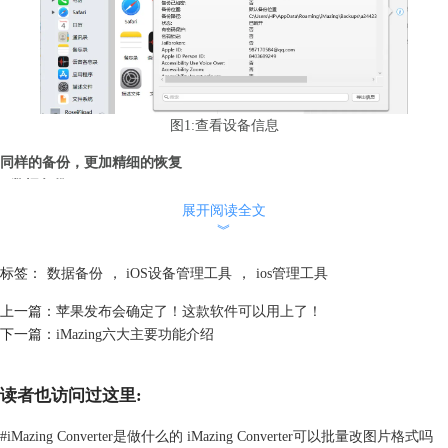
图1:查看设备信息
同样的备份，更加精细的恢复
1.
数据备份
在介绍 iMazing 功能之前，要先强调一点的是， iMazing 只是借助了
展开阅读全文
︾
iTunes的开放API接口以实现数据管理，大家可以把 iMazing 当成是
iTunes 的一个主题皮肤或是小插件，而不能指望它拥有超过iTunes权限的
标签：
数据备份
，
iOS设备管理工具
，
ios管理工具
数据管理功能。
上一篇：
苹果发布会确定了！这款软件可以用上了！
下一篇：
iMazing六大主要功能介绍
读者也访问过这里:
#
iMazing Converter是做什么的 iMazing Converter可以批量改图片格式吗