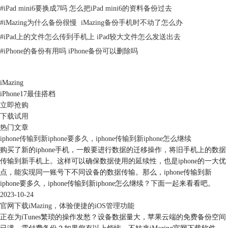
#
iPad mini6要换成7吗 怎么把iPad mini6的资料备份过去
#
iMazing为什么备份很慢 iMazing备份手机时不动了怎么办
#
iPad上的文件怎么传到手机上 iPad较大文件怎么发送出去
#
iPhone的备份有用吗 iPhone备份可以删除吗
图2：数据备份
iMazing
在最基础的备份上，iMazing和iTunes同样支持有线备份和 Wi-Fi 无线备
iPhone17最佳搭档
立即抢购
份，后者在速度上则稍微弱一些。
下载试用
而在备份这一功能上，iMazing 拥有一个非常实用的「备份存档」功能，
热门文章
类似于 MacOS上的Time Machine，即新的备份数据不会覆盖掉旧的备份
iphone传输到新iphone要多久，iphone传输到新iphone怎么继续
数据，将两者的数据差以「存档」的形式保留，这样的好处是，如果大家
购买了新的iphone手机，一般要进行数据的迁移操作，将旧手机上的数据
进行了某些错误操作或删除时，可以追溯还原相关数据。真的很贴心！
传输到新手机上。这样可以确保数据使用的延续性，也是iphone的一大优
点，能实现同一账号下不同设备的数据传输。那么，iphone传输到新
iphone要多久，iphone传输到新iphone怎么继续？下面一起来看看吧。
2023-10-24
官网下载iMazing，体验便捷的iOS管理功能
正在为iTunes繁琐的操作发愁？设备数据量大，苹果云端的免费备份空间