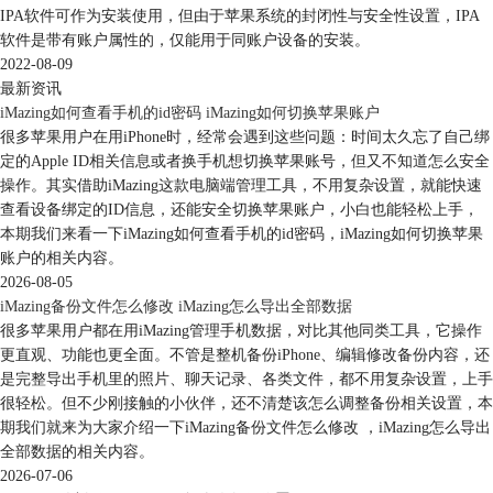
IPA软件可作为安装使用，但由于苹果系统的封闭性与安全性设置，IPA
软件是带有账户属性的，仅能用于同账户设备的安装。
2022-08-09
最新资讯
iMazing如何查看手机的id密码 iMazing如何切换苹果账户
很多苹果用户在用iPhone时，经常会遇到这些问题：时间太久忘了自己绑
图4：备份恢复
定的Apple ID相关信息或者换手机想切换苹果账号，但又不知道怎么安全
操作。其实借助iMazing这款电脑端管理工具，不用复杂设置，就能快速
数据传输
查看设备绑定的ID信息，还能安全切换苹果账户，小白也能轻松上手，
备份之外，便是iMazing取代iTunes成为不少人选择的重要原因——数据传
本期我们来看一下iMazing如何查看手机的id密码，iMazing如何切换苹果
输。这里的数据传输则分为两种形式，一个是「传进去」，另一个是「输
账户的相关内容。
出来」。
2026-08-05
1.导入资料到iOS设备
iMazing备份文件怎么修改 iMazing怎么导出全部数据
「传进去」顾名思义，就是将电脑上的数据传递到手机里，虽然
很多苹果用户都在用iMazing管理手机数据，对比其他同类工具，它操作
iCloud 或第三方云盘也能实现，但基于速度的考量，小编还是更倾向于直
更直观、功能也更全面。不管是整机备份iPhone、编辑修改备份内容，还
接通过数据线或Wi-Fi进行一对一导入。
是完整导出手机里的照片、聊天记录、各类文件，都不用复杂设置，上手
举个例子，当大家想要将电脑上的某个PDF文件导入到iOS上的 PDF
很轻松。但不少刚接触的小伙伴，还不清楚该怎么调整备份相关设置，本
Expert 应用中打开，如果是 iTunes，需要进入应用页面，找到 PDF
期我们就来为大家介绍一下iMazing备份文件怎么修改 ，iMazing怎么导出
Expert，再通过下方的添加按钮从电脑中定位到该PDF文件选择确认。
全部数据的相关内容。
而在 iMazing 上，大家可以以文件夹的形式打开每个应用，然后通过拖拽
2026-07-06
或是复制粘贴直接添加文件到对应应用中即可。至于音乐和视频文件，同