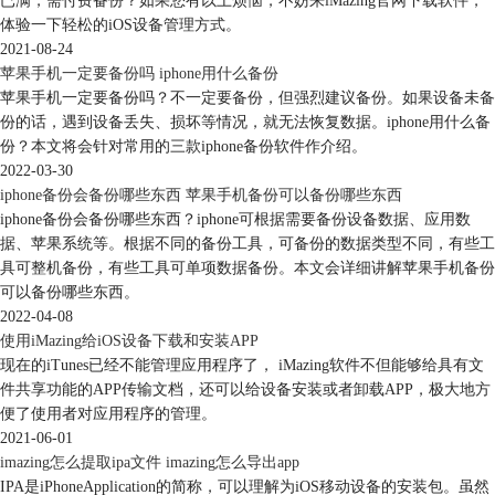
已满，需付费备份？如果您有以上烦恼，不妨来iMazing官网下载软件，
体验一下轻松的iOS设备管理方式。
2021-08-24
苹果手机一定要备份吗 iphone用什么备份
苹果手机一定要备份吗？不一定要备份，但强烈建议备份。如果设备未备
份的话，遇到设备丢失、损坏等情况，就无法恢复数据。iphone用什么备
份？本文将会针对常用的三款iphone备份软件作介绍。
2022-03-30
iphone备份会备份哪些东西 苹果手机备份可以备份哪些东西
图3：备份存档
iphone备份会备份哪些东西？iphone可根据需要备份设备数据、应用数
2.备份恢复
据、苹果系统等。根据不同的备份工具，可备份的数据类型不同，有些工
在恢复备份上，iMazing 除了有 iTunes 的「一股脑」恢复模式，还支持更
具可整机备份，有些工具可单项数据备份。本文会详细讲解苹果手机备份
个性化的「按需备份」，大家不仅可以自由选择是否恢复短信、通话记
可以备份哪些东西。
录、照片等数据，还可以任意选择想要恢复的应用。
2022-04-08
使用iMazing给iOS设备下载和安装APP
现在的iTunes已经不能管理应用程序了， iMazing软件不但能够给具有文
件共享功能的APP传输文档，还可以给设备安装或者卸载APP，极大地方
便了使用者对应用程序的管理。
2021-06-01
imazing怎么提取ipa文件 imazing怎么导出app
IPA是iPhoneApplication的简称，可以理解为iOS移动设备的安装包。虽然