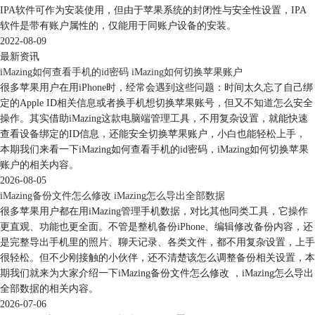
IPA软件可作为安装使用，但由于苹果系统的封闭性与安全性设置，IPA
软件是带有账户属性的，仅能用于同账户设备的安装。
2022-08-09
最新资讯
iMazing如何查看手机的id密码 iMazing如何切换苹果账户
很多苹果用户在用iPhone时，经常会遇到这些问题：时间太久忘了自己绑
定的Apple ID相关信息或者换手机想切换苹果账号，但又不知道怎么安全
操作。其实借助iMazing这款电脑端管理工具，不用复杂设置，就能快速
查看设备绑定的ID信息，还能安全切换苹果账户，小白也能轻松上手，
本期我们来看一下iMazing如何查看手机的id密码，iMazing如何切换苹果
账户的相关内容。
2026-08-05
iMazing备份文件怎么修改 iMazing怎么导出全部数据
很多苹果用户都在用iMazing管理手机数据，对比其他同类工具，它操作
更直观、功能也更全面。不管是整机备份iPhone、编辑修改备份内容，还
图5：播放语音备忘录
是完整导出手机里的照片、聊天记录、各类文件，都不用复杂设置，上手
2. 导出语音备忘录
很轻松。但不少刚接触的小伙伴，还不清楚该怎么调整备份相关设置，本
如果需要将语音备忘录中的音频放置在计算机上操作，例如剪辑或者保
期我们就来为大家介绍一下iMazing备份文件怎么修改 ，iMazing怎么导出
存，就可以使用导出功能将语音备忘录的音频文件导出至计算机上，方便
全部数据的相关内容。
以后的操作。
2026-07-06
点击界面右下角的“导出”，如图6。