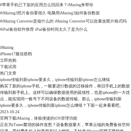
如图3。
#
苹果手机已下架的应用怎么找回来？iMazing来帮你
#
iMazing3照片备份要很久 电脑用iMazing3如何备份数据
#
iMazing Converter是做什么的 iMazing Converter可以批量改图片格式吗
#
iPad备份软件推荐 iPad备份时间太久了是为什么
iMazing
iPhone17最佳搭档
立即抢购
下载试用
图 3：启用拖放功能菜单
热门文章
选择“立即安装”将扩展安装在计算机内即可。
iphone传输到新iphone要多久，iphone传输到新iphone怎么继续
安装完成后，将会出现一个询问文件打开方式的菜单，如图4。
购买了新的iphone手机，一般要进行数据的迁移操作，将旧手机上的数据
传输到新手机上。这样可以确保数据使用的延续性，也是iphone的一大优
点，能实现同一账号下不同设备的数据传输。那么，iphone传输到新
iphone要多久，iphone传输到新iphone怎么继续？下面一起来看看吧。
2023-10-24
官网下载iMazing，体验便捷的iOS管理功能
正在为iTunes繁琐的操作发愁？设备数据量大，苹果云端的免费备份空间