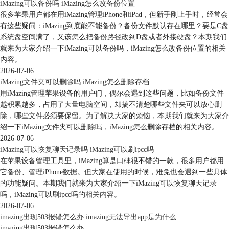
iMazing可以备份吗 iMazing怎么改备份位置
很多苹果用户都在用iMazing管理iPhone和iPad，但新手刚上手时，经常会
有这些疑问：iMazing到底能不能备份？备份文件默认存在哪里？要是C盘
系统盘空间满了，又该怎么把备份路径改到D盘或者外接硬盘？本期我们
就来为大家介绍一下iMazing可以备份吗，iMazing怎么改备份位置的相关
内容。
2026-07-06
iMazing文件夹可以删除吗 iMazing怎么删除存档
用iMazing管理苹果设备的用户们，偶尔会遇到这些问题，比如备份文件
越积累越多，占用了大量电脑空间，却搞不清楚哪些文件夹可以放心删
除，哪些文件必须要保留。为了解决大家的烦恼，本期我们就来为大家介
绍一下iMazing文件夹可以删除吗，iMazing怎么删除存档的相关内容。
2026-07-06
图6：导出
iMazing可以恢复聊天记录吗 iMazing可以刷ipcc吗
此时将会弹出一个菜单，选择需要保存的位置，如图7。
在苹果设备管理工具里，iMazing算是口碑很不错的一款，很多用户都用
它备份、管理iPhone数据。但大家在使用的时候，难免也会遇到一些具体
的功能疑问。本期我们就来为大家介绍一下iMazing可以恢复聊天记录
吗，iMazing可以刷ipcc吗的相关内容。
2026-07-06
imazing出现503报错怎么办 imazing无法导出app是为什么
imazing出现503报错怎么办