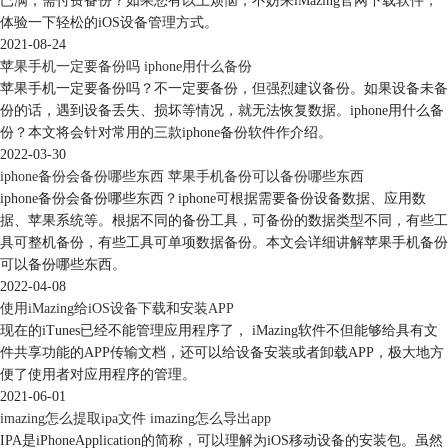
已满，需付费备份？如果您有以上烦恼，不妨来iMazing官网下载软件，
体验一下轻松的iOS设备管理方式。
2021-08-24
苹果手机一定要备份吗 iphone用什么备份
苹果手机一定要备份吗？不一定要备份，但强烈建议备份。如果设备未备
份的话，遇到设备丢失、损坏等情况，就无法恢复数据。iphone用什么备
份？本文将会针对常用的三款iphone备份软件作介绍。
2022-03-30
iphone备份会备份哪些东西 苹果手机备份可以备份哪些东西
iphone备份会备份哪些东西？iphone可根据需要备份设备数据、应用数
据、苹果系统等。根据不同的备份工具，可备份的数据类型不同，有些工
具可整机备份，有些工具可单项数据备份。本文会详细讲解苹果手机备份
可以备份哪些东西。
2022-04-08
使用iMazing给iOS设备下载和安装APP
现在的iTunes已经不能管理应用程序了， iMazing软件不但能够给具有文
件共享功能的APP传输文档，还可以给设备安装或者卸载APP，极大地方
图 4：菜单
便了使用者对应用程序的管理。
选择一个适合的软件来打开语音备忘录文件，小编选择的是Groove音乐软
2021-06-01
件，点击“确定”后，就会自动弹出相应的软件并且播放选中的语音备忘录
imazing怎么提取ipa文件 imazing怎么导出app
文件，如图5。
IPA是iPhoneApplication的简称，可以理解为iOS移动设备的安装包。虽然