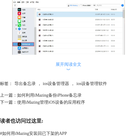
展开阅读全文
︾
标签：
导出备忘录
，
ios设备管理器
，
ios设备管理软件
图 2：操作界面
语音备忘录的相关操作
上一篇：
如何利用iMazing备份iPhone备忘录
进入到语音备忘录界面，就可以实现语音备忘录的播放和导出。
下一篇：
使用iMazing管理iOS设备的应用程序
1. 播放
iMazing会将语音备忘录中的所有文件罗列出来，并且标注日期和录音的
读者也访问过这里:
时长。想要在计算机上播放语音备忘录的音频文件，只需要双击需要播放
的文件。
#
如何用iMazing安装回已下架的APP
如果计算机内缺少拥有拖放功能的组件，将会弹出“启用拖放功能”菜单，