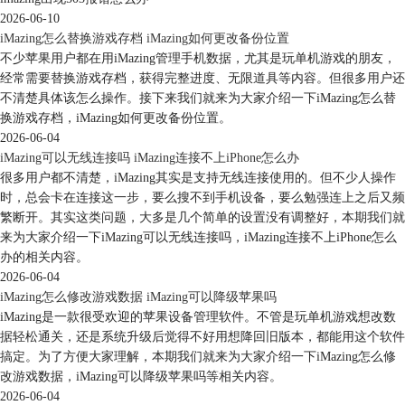
2026-06-10
iMazing怎么替换游戏存档 iMazing如何更改备份位置
不少苹果用户都在用iMazing管理手机数据，尤其是玩单机游戏的朋友，
经常需要替换游戏存档，获得完整进度、无限道具等内容。但很多用户还
不清楚具体该怎么操作。接下来我们就来为大家介绍一下iMazing怎么替
换游戏存档，iMazing如何更改备份位置。
2026-06-04
iMazing可以无线连接吗 iMazing连接不上iPhone怎么办
很多用户都不清楚，iMazing其实是支持无线连接使用的。但不少人操作
时，总会卡在连接这一步，要么搜不到手机设备，要么勉强连上之后又频
繁断开。其实这类问题，大多是几个简单的设置没有调整好，本期我们就
来为大家介绍一下iMazing可以无线连接吗，iMazing连接不上iPhone怎么
图7：保存位置
办的相关内容。
点击“确定”后就可以将语音备忘录的音频文件保存在指定的文件夹里了，
2026-06-04
可以在这个文件夹里看到导出的语音备忘录中的音频文件，如图8。
iMazing怎么修改游戏数据 iMazing可以降级苹果吗
iMazing是一款很受欢迎的苹果设备管理软件。不管是玩单机游戏想改数
据轻松通关，还是系统升级后觉得不好用想降回旧版本，都能用这个软件
搞定。为了方便大家理解，本期我们就来为大家介绍一下iMazing怎么修
改游戏数据，iMazing可以降级苹果吗等相关内容。
2026-06-04