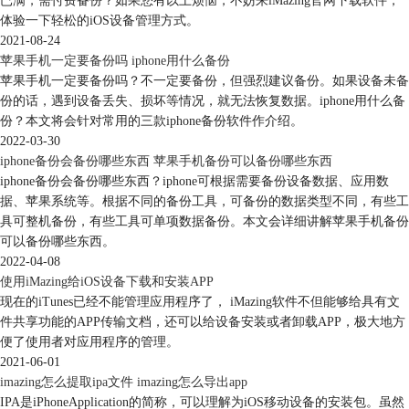
已满，需付费备份？如果您有以上烦恼，不妨来iMazing官网下载软件，
体验一下轻松的iOS设备管理方式。
2021-08-24
苹果手机一定要备份吗 iphone用什么备份
苹果手机一定要备份吗？不一定要备份，但强烈建议备份。如果设备未备
份的话，遇到设备丢失、损坏等情况，就无法恢复数据。iphone用什么备
份？本文将会针对常用的三款iphone备份软件作介绍。
2022-03-30
图 4：取消选择
iphone备份会备份哪些东西 苹果手机备份可以备份哪些东西
三、导出为文本
iphone备份会备份哪些东西？iphone可根据需要备份设备数据、应用数
批量选择完成后，在界面右下角点击“导出至文本”。
据、苹果系统等。根据不同的备份工具，可备份的数据类型不同，有些工
具可整机备份，有些工具可单项数据备份。本文会详细讲解苹果手机备份
可以备份哪些东西。
2022-04-08
使用iMazing给iOS设备下载和安装APP
现在的iTunes已经不能管理应用程序了， iMazing软件不但能够给具有文
件共享功能的APP传输文档，还可以给设备安装或者卸载APP，极大地方
便了使用者对应用程序的管理。
2021-06-01
imazing怎么提取ipa文件 imazing怎么导出app
IPA是iPhoneApplication的简称，可以理解为iOS移动设备的安装包。虽然