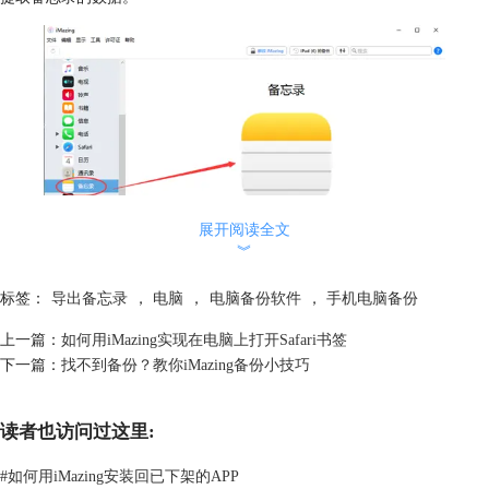
展开阅读全文
︾
标签：
导出备忘录
，
电脑
，
电脑备份软件
，
手机电脑备份
图 2：提取备忘录数据
上一篇：
如何用iMazing实现在电脑上打开Safari书签
二、批量选择
下一篇：
找不到备份？教你iMazing备份小技巧
鼠标单击的话只能选中一个备忘录，这样导出不太方便，在这里小编就教
大家批量选择的办法。
批量选择：首先鼠标点击一个备忘录，然后按住键盘上的“Shift”，最后鼠
读者也访问过这里:
标点击另一个备忘录。如图3，这两个备忘录之间的内容就被批量选中了
（蓝色框为已被选中的备忘录）。
#
如何用iMazing安装回已下架的APP