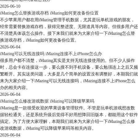
2026-06-10
图 7：查看保存进度
iMazing怎么替换游戏存档 iMazing如何更改备份位置
四、编辑整合
不少苹果用户都在用iMazing管理手机数据，尤其是玩单机游戏的朋友，
批量导出后为TXT格式，可以依次点击打开编辑，然后根据自己的需求在
经常需要替换游戏存档，获得完整进度、无限道具等内容。但很多用户还
Word里整合。
不清楚具体该怎么操作。接下来我们就来为大家介绍一下iMazing怎么替
换游戏存档，iMazing如何更改备份位置。
2026-06-04
iMazing可以无线连接吗 iMazing连接不上iPhone怎么办
很多用户都不清楚，iMazing其实是支持无线连接使用的。但不少人操作
时，总会卡在连接这一步，要么搜不到手机设备，要么勉强连上之后又频
繁断开。其实这类问题，大多是几个简单的设置没有调整好，本期我们就
来为大家介绍一下iMazing可以无线连接吗，iMazing连接不上iPhone怎么
办的相关内容。
2026-06-04
iMazing怎么修改游戏数据 iMazing可以降级苹果吗
iMazing是一款很受欢迎的苹果设备管理软件。不管是玩单机游戏想改数
据轻松通关，还是系统升级后觉得不好用想降回旧版本，都能用这个软件
搞定。为了方便大家理解，本期我们就来为大家介绍一下iMazing怎么修
改游戏数据，iMazing可以降级苹果吗等相关内容。
2026-06-04