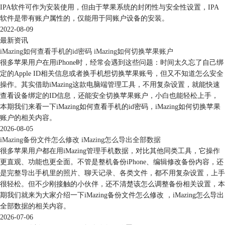
IPA软件可作为安装使用，但由于苹果系统的封闭性与安全性设置，IPA
软件是带有账户属性的，仅能用于同账户设备的安装。
2022-08-09
图 5：导出至文本
最新资讯
弹出如图六的对话框。可以选择一个文件夹保存，也可以在左下角点
iMazing如何查看手机的id密码 iMazing如何切换苹果账户
击“新建文件夹”，将备忘录保存于新文件夹内。选择储存位置后，点
很多苹果用户在用iPhone时，经常会遇到这些问题：时间太久忘了自己绑
击“确定”。
定的Apple ID相关信息或者换手机想切换苹果账号，但又不知道怎么安全
操作。其实借助iMazing这款电脑端管理工具，不用复杂设置，就能快速
查看设备绑定的ID信息，还能安全切换苹果账户，小白也能轻松上手，
本期我们来看一下iMazing如何查看手机的id密码，iMazing如何切换苹果
账户的相关内容。
2026-08-05
iMazing备份文件怎么修改 iMazing怎么导出全部数据
很多苹果用户都在用iMazing管理手机数据，对比其他同类工具，它操作
更直观、功能也更全面。不管是整机备份iPhone、编辑修改备份内容，还
是完整导出手机里的照片、聊天记录、各类文件，都不用复杂设置，上手
很轻松。但不少刚接触的小伙伴，还不清楚该怎么调整备份相关设置，本
期我们就来为大家介绍一下iMazing备份文件怎么修改 ，iMazing怎么导出
全部数据的相关内容。
2026-07-06