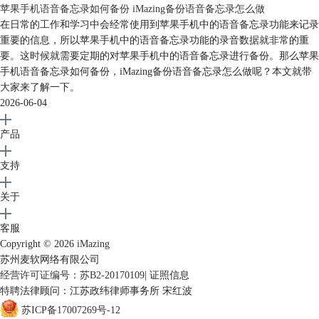
苹果手机语音备忘录如何备份 iMazing备份语音备忘录怎么做
图 8：导出后文件
在日常的工作和学习中会经常使用到苹果手机中的语音备忘录功能来记录
以上就是介绍的使用iMazing将iOS设备里的备忘录批量导出到电脑上的教
重要的信息，所以苹果手机中的语音备忘录功能的录音数据就非常的重
程。不过导出为文本是不会包含备忘录里的图片的，所以适合编辑整合文
要。这时候就需要定期的对苹果手机中的语音备忘录进行备份。那么苹果
字内容的情况使用。你是不是也有这样的需求呢？赶紧点击
iMazing下载
手机语音备忘录如何备份，iMazing备份语音备忘录怎么做呢？本文就带
获取软件体验一下吧。
大家来了解一下。
2026-06-04
产品
支持
关于
客服
Copyright © 2026
iMazing
苏州麦软网络有限公司
经营许可证编号：苏B2-20170109
|
证照信息
特聘法律顾问：江苏政纬律师事务所 宋红波
苏ICP备17007269号-12