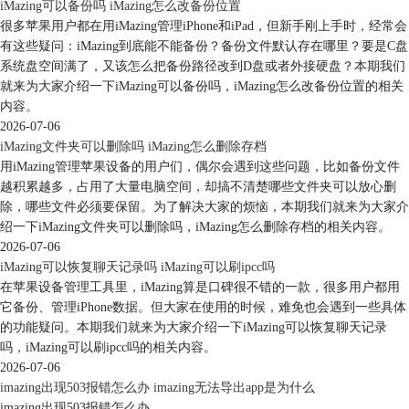
iMazing可以备份吗 iMazing怎么改备份位置
很多苹果用户都在用iMazing管理iPhone和iPad，但新手刚上手时，经常会
有这些疑问：iMazing到底能不能备份？备份文件默认存在哪里？要是C盘
系统盘空间满了，又该怎么把备份路径改到D盘或者外接硬盘？本期我们
就来为大家介绍一下iMazing可以备份吗，iMazing怎么改备份位置的相关
内容。
2026-07-06
iMazing文件夹可以删除吗 iMazing怎么删除存档
图 6：保存文件
用iMazing管理苹果设备的用户们，偶尔会遇到这些问题，比如备份文件
回到iMazing首页，在界面右上角点击图七红圈内的“操作”图标，可以看
越积累越多，占用了大量电脑空间，却搞不清楚哪些文件夹可以放心删
到导出备忘录的进度。右侧的图标，第一个可查看备忘录文件内容；第二
除，哪些文件必须要保留。为了解决大家的烦恼，本期我们就来为大家介
个可查看备忘录文件储存位置。
绍一下iMazing文件夹可以删除吗，iMazing怎么删除存档的相关内容。
2026-07-06
iMazing可以恢复聊天记录吗 iMazing可以刷ipcc吗
在苹果设备管理工具里，iMazing算是口碑很不错的一款，很多用户都用
它备份、管理iPhone数据。但大家在使用的时候，难免也会遇到一些具体
的功能疑问。本期我们就来为大家介绍一下iMazing可以恢复聊天记录
吗，iMazing可以刷ipcc吗的相关内容。
2026-07-06
imazing出现503报错怎么办 imazing无法导出app是为什么
imazing出现503报错怎么办