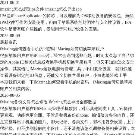
2021-06-01
imazing怎么提取ipa文件 imazing怎么导出app
IPA是iPhoneApplication的简称，可以理解为iOS移动设备的安装包。虽然
图4：数据管理功能
IPA软件可作为安装使用，但由于苹果系统的封闭性与安全性设置，IPA
二、Mac电脑上的iMazing好用吗
软件是带有账户属性的，仅能用于同账户设备的安装。
实际上，iMazing的Windows与Mac版本功能是相同的，两个版本的功能界
2022-08-09
面也相类似，使用起来差别不大。那么，Mac电脑上的iMazing好用吗？当
最新资讯
然好用，其实用性主要表现在以下方面：
iMazing如何查看手机的id密码 iMazing如何切换苹果账户
很多苹果用户在用iPhone时，经常会遇到这些问题：时间太久忘了自己绑
1、与Windows系统相似的界面。iMazing的Windows、Mac版本界面设计差
定的Apple ID相关信息或者换手机想切换苹果账号，但又不知道怎么安全
异不大，无论是使用哪种系统的用户，都能轻松上手。
操作。其实借助iMazing这款电脑端管理工具，不用复杂设置，就能快速
查看设备绑定的ID信息，还能安全切换苹果账户，小白也能轻松上手，
本期我们来看一下iMazing如何查看手机的id密码，iMazing如何切换苹果
账户的相关内容。
2026-08-05
iMazing备份文件怎么修改 iMazing怎么导出全部数据
很多苹果用户都在用iMazing管理手机数据，对比其他同类工具，它操作
更直观、功能也更全面。不管是整机备份iPhone、编辑修改备份内容，还
是完整导出手机里的照片、聊天记录、各类文件，都不用复杂设置，上手
很轻松。但不少刚接触的小伙伴，还不清楚该怎么调整备份相关设置，本