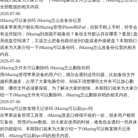
期我们就来为大家介绍一下iMazing备份文件怎么修改 ，iMazing怎么导出
全部数据的相关内容。
图5：Mac版界面
2026-07-06
2、轻松管理数据，Mac电脑上的iMazing同样具备了数据管理的功能，可
iMazing可以备份吗 iMazing怎么改备份位置
单独导出照片、音乐、信息、通话记录等数据。相比于iTunes的整机备
很多苹果用户都在用iMazing管理iPhone和iPad，但新手刚上手时，经常会
份，iMazing的备份功能更灵活，可以有选择性地导出数据。
有这些疑问：iMazing到底能不能备份？备份文件默认存在哪里？要是C盘
系统盘空间满了，又该怎么把备份路径改到D盘或者外接硬盘？本期我们
就来为大家介绍一下iMazing可以备份吗，iMazing怎么改备份位置的相关
内容。
2026-07-06
iMazing文件夹可以删除吗 iMazing怎么删除存档
用iMazing管理苹果设备的用户们，偶尔会遇到这些问题，比如备份文件
越积累越多，占用了大量电脑空间，却搞不清楚哪些文件夹可以放心删
除，哪些文件必须要保留。为了解决大家的烦恼，本期我们就来为大家介
绍一下iMazing文件夹可以删除吗，iMazing怎么删除存档的相关内容。
2026-07-06
iMazing可以恢复聊天记录吗 iMazing可以刷ipcc吗
在苹果设备管理工具里，iMazing算是口碑很不错的一款，很多用户都用
它备份、管理iPhone数据。但大家在使用的时候，难免也会遇到一些具体
的功能疑问。本期我们就来为大家介绍一下iMazing可以恢复聊天记录
吗，iMazing可以刷ipcc吗的相关内容。