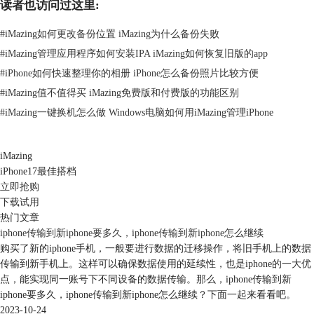
读者也访问过这里:
图2：iMazing Windows软件界面
#
iMazing如何更改备份位置 iMazing为什么备份失败
iMazing提供的备份功能，不仅可以通过手动操作的方式备份，也可以通
#
iMazing管理应用程序如何安装IPA iMazing如何恢复旧版的app
过设定备份周期，让iMazing自动备份。特别是在电脑资源欠缺时，可以
#
iPhone如何快速整理你的相册 iPhone怎么备份照片比较方便
让iMazing在电脑的空闲时间如凌晨等进行设备的备份，以减少白天对电
脑的占用。
#
iMazing值不值得买 iMazing免费版和付费版的功能区别
iMazing的自动备份功能也能避免“忘记备份”的情况，以减少数据的丢
#
iMazing一键换机怎么做 Windows电脑如何用iMazing管理iPhone
失。
iMazing
iPhone17最佳搭档
立即抢购
下载试用
热门文章
iphone传输到新iphone要多久，iphone传输到新iphone怎么继续
购买了新的iphone手机，一般要进行数据的迁移操作，将旧手机上的数据
传输到新手机上。这样可以确保数据使用的延续性，也是iphone的一大优
点，能实现同一账号下不同设备的数据传输。那么，iphone传输到新
iphone要多久，iphone传输到新iphone怎么继续？下面一起来看看吧。
2023-10-24