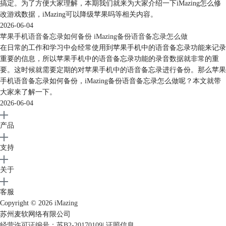
搞定。为了方便大家理解，本期我们就来为大家介绍一下iMazing怎么修
改游戏数据，iMazing可以降级苹果吗等相关内容。
图7：备份功能
2026-06-04
苹果手机语音备忘录如何备份 iMazing备份语音备忘录怎么做
4、灵活的应用程序管理功能，iMazing可以轻松地管理设备中的应用程
在日常的工作和学习中会经常使用到苹果手机中的语音备忘录功能来记录
序，比如提取应用程序的存档、恢复应用程序数据、卸载应用程序等。这
重要的信息，所以苹果手机中的语音备忘录功能的录音数据就非常的重
就意味着，我们可以通过下载网上存档的方式，替换应用程序原有的数
要。这时候就需要定期的对苹果手机中的语音备忘录进行备份。那么苹果
据，以实现数据修改的效果。
手机语音备忘录如何备份，iMazing备份语音备忘录怎么做呢？本文就带
大家来了解一下。
2026-06-04
产品
支持
关于
客服
Copyright © 2026
iMazing
苏州麦软网络有限公司
经营许可证编号：苏B2-20170109
|
证照信息