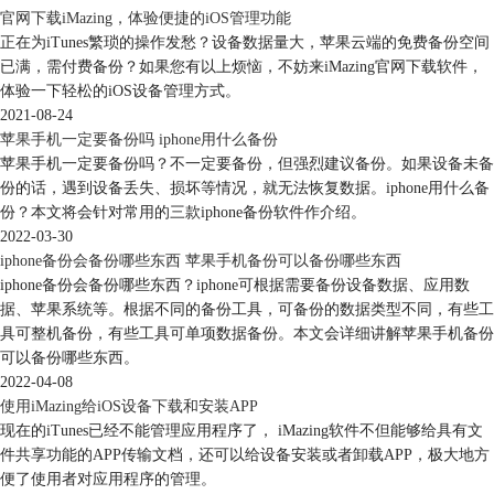
官网下载iMazing，体验便捷的iOS管理功能
正在为iTunes繁琐的操作发愁？设备数据量大，苹果云端的免费备份空间
已满，需付费备份？如果您有以上烦恼，不妨来iMazing官网下载软件，
图3：备份功能
体验一下轻松的iOS设备管理方式。
iMazing的更大亮点在于可以进行数据的单独备份，比如我们可以仅导出
2021-08-24
照片、信息、通讯录、备忘录的数据，而不需要备份整个设备的数据，这
苹果手机一定要备份吗 iphone用什么备份
是iTunes无法实现的功能。有了iMazing，我们再也不用花费大量的时间备
苹果手机一定要备份吗？不一定要备份，但强烈建议备份。如果设备未备
份所有数据，只需将自己需要的数据导出来即可。
份的话，遇到设备丢失、损坏等情况，就无法恢复数据。iphone用什么备
份？本文将会针对常用的三款iphone备份软件作介绍。
2022-03-30
iphone备份会备份哪些东西 苹果手机备份可以备份哪些东西
iphone备份会备份哪些东西？iphone可根据需要备份设备数据、应用数
据、苹果系统等。根据不同的备份工具，可备份的数据类型不同，有些工
具可整机备份，有些工具可单项数据备份。本文会详细讲解苹果手机备份
可以备份哪些东西。
2022-04-08
使用iMazing给iOS设备下载和安装APP
现在的iTunes已经不能管理应用程序了， iMazing软件不但能够给具有文
件共享功能的APP传输文档，还可以给设备安装或者卸载APP，极大地方
便了使用者对应用程序的管理。