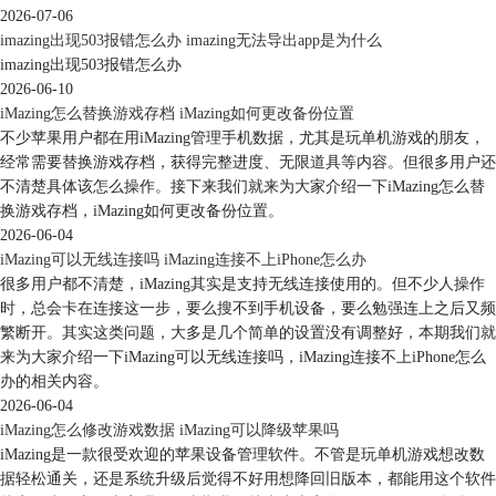
图6：数据管理功能
2026-07-06
imazing出现503报错怎么办 imazing无法导出app是为什么
3、丰富而实用的备份功能。除了简单的备份功能外，iMazing还提供了管
imazing出现503报错怎么办
理、修复、存档、导出备份等功能，并可以创建备份的可编辑副本。什么
2026-06-10
是可编辑副本？就是可以在iMazing打开备份文件，并查看其中的文件内
iMazing怎么替换游戏存档 iMazing如何更改备份位置
容。有了这项功能，我们就可以在导出数据前检查数据的完整性、正确
不少苹果用户都在用iMazing管理手机数据，尤其是玩单机游戏的朋友，
性，避免导错数据。
经常需要替换游戏存档，获得完整进度、无限道具等内容。但很多用户还
iMazing也可以保存多个备份文件，这意味着我们可以恢复历史备份，而
不清楚具体该怎么操作。接下来我们就来为大家介绍一下iMazing怎么替
不仅仅是最新的一份备份数据。
换游戏存档，iMazing如何更改备份位置。
2026-06-04
iMazing可以无线连接吗 iMazing连接不上iPhone怎么办
很多用户都不清楚，iMazing其实是支持无线连接使用的。但不少人操作
时，总会卡在连接这一步，要么搜不到手机设备，要么勉强连上之后又频
繁断开。其实这类问题，大多是几个简单的设置没有调整好，本期我们就
来为大家介绍一下iMazing可以无线连接吗，iMazing连接不上iPhone怎么
办的相关内容。
2026-06-04
iMazing怎么修改游戏数据 iMazing可以降级苹果吗
iMazing是一款很受欢迎的苹果设备管理软件。不管是玩单机游戏想改数
据轻松通关，还是系统升级后觉得不好用想降回旧版本，都能用这个软件