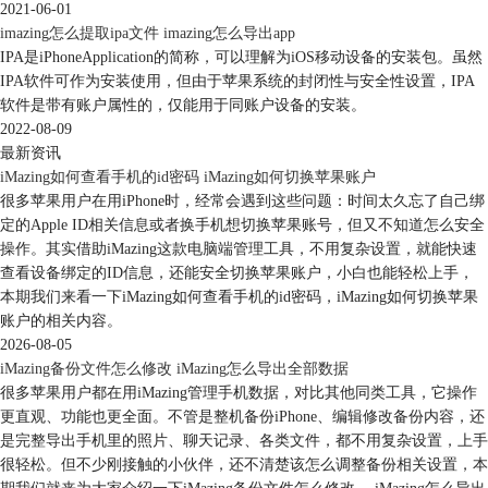
2021-06-01
imazing怎么提取ipa文件 imazing怎么导出app
IPA是iPhoneApplication的简称，可以理解为iOS移动设备的安装包。虽然
IPA软件可作为安装使用，但由于苹果系统的封闭性与安全性设置，IPA
软件是带有账户属性的，仅能用于同账户设备的安装。
2022-08-09
图5：转移选项
最新资讯
iMazing如何查看手机的id密码 iMazing如何切换苹果账户
这里要注意的一点是进行软件数据转移操作时，需要关闭两台手机中
很多苹果用户在用iPhone时，经常会遇到这些问题：时间太久忘了自己绑
的“查找我的iPhone”功能。
定的Apple ID相关信息或者换手机想切换苹果账号，但又不知道怎么安全
操作。其实借助iMazing这款电脑端管理工具，不用复杂设置，就能快速
查看设备绑定的ID信息，还能安全切换苹果账户，小白也能轻松上手，
本期我们来看一下iMazing如何查看手机的id密码，iMazing如何切换苹果
账户的相关内容。
2026-08-05
iMazing备份文件怎么修改 iMazing怎么导出全部数据
很多苹果用户都在用iMazing管理手机数据，对比其他同类工具，它操作
更直观、功能也更全面。不管是整机备份iPhone、编辑修改备份内容，还
是完整导出手机里的照片、聊天记录、各类文件，都不用复杂设置，上手
很轻松。但不少刚接触的小伙伴，还不清楚该怎么调整备份相关设置，本