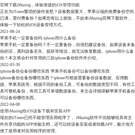
官网下载iMazing，体验便捷的iOS管理功能
正在为iTunes繁琐的操作发愁？设备数据量大，苹果云端的免费备份空间
已满，需付费备份？如果您有以上烦恼，不妨来iMazing官网下载软件，
体验一下轻松的iOS设备管理方式。
2021-08-24
苹果手机一定要备份吗 iphone用什么备份
苹果手机一定要备份吗？不一定要备份，但强烈建议备份。如果设备未备
份的话，遇到设备丢失、损坏等情况，就无法恢复数据。iphone用什么备
份？本文将会针对常用的三款iphone备份软件作介绍。
2022-03-30
iphone备份会备份哪些东西 苹果手机备份可以备份哪些东西
图4：选择需要转移的软件
iphone备份会备份哪些东西？iphone可根据需要备份设备数据、应用数
据、苹果系统等。根据不同的备份工具，可备份的数据类型不同，有些工
最后回到转移选项界面后，点击右下角的“下一步”，就可以将旧iPhone中
具可整机备份，有些工具可单项数据备份。本文会详细讲解苹果手机备份
的软件数据转移到新手机了。
可以备份哪些东西。
2022-04-08
使用iMazing给iOS设备下载和安装APP
现在的iTunes已经不能管理应用程序了， iMazing软件不但能够给具有文
件共享功能的APP传输文档，还可以给设备安装或者卸载APP，极大地方
便了使用者对应用程序的管理。