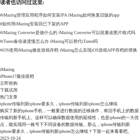
读者也访问过这里:
#
iMazing管理应用程序如何安装IPA iMazing如何恢复旧版的app
图2：选择目标设备
#
如何用iMazing安装回已下架的APP
#
iMazing Converter是做什么的 iMazing Converter可以批量改图片格式吗
在转移选项界面中点击应用程序栏下方的“自定义”。
#
iTunes备份速度慢怎么办 iMazing可以替代iTunes吗
#
iOS使用iMazing修改游戏存档 iMazing怎么实现iOS游戏APP存档的替换
iMazing
iPhone17最佳搭档
立即抢购
下载试用
热门文章
iphone传输到新iphone要多久，iphone传输到新iphone怎么继续
购买了新的iphone手机，一般要进行数据的迁移操作，将旧手机上的数据
传输到新手机上。这样可以确保数据使用的延续性，也是iphone的一大优
图3：自定义应用程序
点，能实现同一账号下不同设备的数据传输。那么，iphone传输到新
iphone要多久，iphone传输到新iphone怎么继续？下面一起来看看吧。
接下来选择需要转移备份的软件数据，再点击右下角的“保存”。
2023-10-24