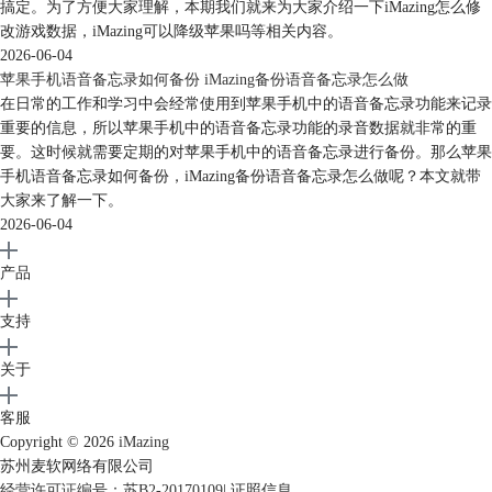
搞定。为了方便大家理解，本期我们就来为大家介绍一下iMazing怎么修
改游戏数据，iMazing可以降级苹果吗等相关内容。
2026-06-04
图8：照片
苹果手机语音备忘录如何备份 iMazing备份语音备忘录怎么做
在iMazing的信息功能中，可以将手机中的信息导出成PDF、Excel、
在日常的工作和学习中会经常使用到苹果手机中的语音备忘录功能来记录
重要的信息，所以苹果手机中的语音备忘录功能的录音数据就非常的重
CSV、文本四种格式，还可以将短信打印出来。
要。这时候就需要定期的对苹果手机中的语音备忘录进行备份。那么苹果
手机语音备忘录如何备份，iMazing备份语音备忘录怎么做呢？本文就带
大家来了解一下。
2026-06-04
产品
支持
关于
客服
图9：信息
Copyright © 2026
iMazing
苏州麦软网络有限公司
iMazing中还有很多方便的功能，如单独备份部分数据、转移数据、导出
经营许可证编号：苏B2-20170109
|
证照信息