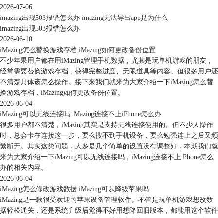
2026-07-06
imazing出现503报错怎么办 imazing无法导出app是为什么
imazing出现503报错怎么办
2026-06-10
iMazing怎么替换游戏存档 iMazing如何更改备份位置
不少苹果用户都在用iMazing管理手机数据，尤其是玩单机游戏的朋友，
经常需要替换游戏存档，获得完整进度、无限道具等内容。但很多用户还
不清楚具体该怎么操作。接下来我们就来为大家介绍一下iMazing怎么替
图7：iMazing
换游戏存档，iMazing如何更改备份位置。
在iMazing中的照片功能中，可以轻松的对iPhone中的照片进行“导
2026-06-04
出”、“导入”、“删除”等操作。
iMazing可以无线连接吗 iMazing连接不上iPhone怎么办
很多用户都不清楚，iMazing其实是支持无线连接使用的。但不少人操作
时，总会卡在连接这一步，要么搜不到手机设备，要么勉强连上之后又频
繁断开。其实这类问题，大多是几个简单的设置没有调整好，本期我们就
来为大家介绍一下iMazing可以无线连接吗，iMazing连接不上iPhone怎么
办的相关内容。
2026-06-04
iMazing怎么修改游戏数据 iMazing可以降级苹果吗
iMazing是一款很受欢迎的苹果设备管理软件。不管是玩单机游戏想改数
据轻松通关，还是系统升级后觉得不好用想降回旧版本，都能用这个软件