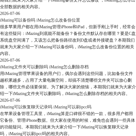
期我们就来为大家介绍一下iMazing备份文件怎么修改 ，iMazing怎么导出
图6：关闭查找iPhone
全部数据的相关内容。
2026-07-06
二、备份iPhone所有数据什么软件好用
iMazing可以备份吗 iMazing怎么改备份位置
由于iPhone与安卓机不同，安卓机可以直接通过USB数据线连接电脑进行
很多苹果用户都在用iMazing管理iPhone和iPad，但新手刚上手时，经常会
数据备份，而iPhone则需要第三方软件作为桥梁才可以备份数据。因此选
有这些疑问：iMazing到底能不能备份？备份文件默认存在哪里？要是C盘
择一个好用、安全的第三方软件尤为重要。
系统盘空间满了，又该怎么把备份路径改到D盘或者外接硬盘？本期我们
在安全方面肯定是首选苹果官方推出的备份软件“iTunes”。但是很多用户
就来为大家介绍一下iMazing可以备份吗，iMazing怎么改备份位置的相关
在使用iTunes时常常遇到使用过程卡顿、备份时间慢、软件界面复杂等问
内容。
题。而爱思助手虽然好用，但是其总是会在未经客户同意的情况下私自下
2026-07-06
载“爱思极速版”，因此它的安全性不高。那么就没有好用又安全的备份软
iMazing文件夹可以删除吗 iMazing怎么删除存档
件吗？当然有，那就是最近在众多iOS备份软件中脱颖而出的iOS管理软
用iMazing管理苹果设备的用户们，偶尔会遇到这些问题，比如备份文件
件——iMazing。
越积累越多，占用了大量电脑空间，却搞不清楚哪些文件夹可以放心删
iMazing是一款专门为iOS设备研发的管理软件，其像iTunes一样拥有USB
除，哪些文件必须要保留。为了解决大家的烦恼，本期我们就来为大家介
和WiFi无线连接两种连接方式，还拥有爱思助手中的单独备份和转移数据
绍一下iMazing文件夹可以删除吗，iMazing怎么删除存档的相关内容。
功能，更拥有很多iTunes和爱思助手所没有的功能，如“信息”、“照
2026-07-06
片”、“通讯录”等的管理功能。
iMazing可以恢复聊天记录吗 iMazing可以刷ipcc吗
在苹果设备管理工具里，iMazing算是口碑很不错的一款，很多用户都用
它备份、管理iPhone数据。但大家在使用的时候，难免也会遇到一些具体
的功能疑问。本期我们就来为大家介绍一下iMazing可以恢复聊天记录
吗，iMazing可以刷ipcc吗的相关内容。