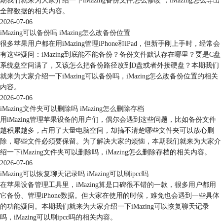
期我们就来为大家介绍一下iMazing备份文件怎么修改 ，iMazing怎么导出
全部数据的相关内容。
2026-07-06
iMazing可以备份吗 iMazing怎么改备份位置
很多苹果用户都在用iMazing管理iPhone和iPad，但新手刚上手时，经常会
有这些疑问：iMazing到底能不能备份？备份文件默认存在哪里？要是C盘
系统盘空间满了，又该怎么把备份路径改到D盘或者外接硬盘？本期我们
就来为大家介绍一下iMazing可以备份吗，iMazing怎么改备份位置的相关
内容。
2026-07-06
iMazing文件夹可以删除吗 iMazing怎么删除存档
用iMazing管理苹果设备的用户们，偶尔会遇到这些问题，比如备份文件
越积累越多，占用了大量电脑空间，却搞不清楚哪些文件夹可以放心删
除，哪些文件必须要保留。为了解决大家的烦恼，本期我们就来为大家介
绍一下iMazing文件夹可以删除吗，iMazing怎么删除存档的相关内容。
2026-07-06
iMazing可以恢复聊天记录吗 iMazing可以刷ipcc吗
在苹果设备管理工具里，iMazing算是口碑很不错的一款，很多用户都用
它备份、管理iPhone数据。但大家在使用的时候，难免也会遇到一些具体
的功能疑问。本期我们就来为大家介绍一下iMazing可以恢复聊天记录
吗，iMazing可以刷ipcc吗的相关内容。