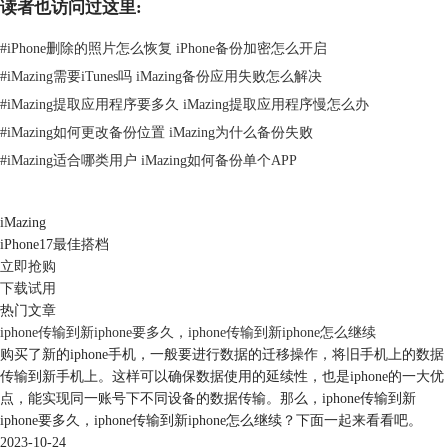
读者也访问过这里:
#
iPhone删除的照片怎么恢复 iPhone备份加密怎么开启
#
iMazing需要iTunes吗 iMazing备份应用失败怎么解决
图2：剩余次数
#
iMazing提取应用程序要多久 iMazing提取应用程序慢怎么办
#
iMazing如何更改备份位置 iMazing为什么备份失败
3、付费版则能解锁更多实用功能。它不光包含免费版的所有基础功能，
#
iMazing适合哪类用户 iMazing如何备份单个APP
还支持导出选中的数据，能灵活管理iOS设备数据。而且，付费版可以恢
复备份，当设备出现问题，或者更换了新设备时，能快速将之前备份的数
据恢复到新设备中。
iMazing
4、此外，iMazing付费版可以绑定多台iOS设备，对于需要同时管理多台
iPhone17最佳搭档
苹果设备的用户，付费版功能可以极大地提高工作效率。
立即抢购
下载试用
热门文章
iphone传输到新iphone要多久，iphone传输到新iphone怎么继续
购买了新的iphone手机，一般要进行数据的迁移操作，将旧手机上的数据
传输到新手机上。这样可以确保数据使用的延续性，也是iphone的一大优
点，能实现同一账号下不同设备的数据传输。那么，iphone传输到新
iphone要多久，iphone传输到新iphone怎么继续？下面一起来看看吧。
图3：iMazing付费版
2023-10-24