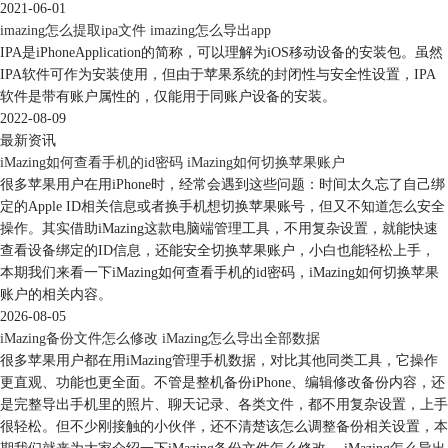
2021-06-01
imazing怎么提取ipa文件 imazing怎么导出app
IPA是iPhoneApplication的简称，可以理解为iOS移动设备的安装包。虽然
IPA软件可作为安装使用，但由于苹果系统的封闭性与安全性设置，IPA
软件是带有账户属性的，仅能用于同账户设备的安装。
2022-08-09
最新资讯
iMazing如何查看手机的id密码 iMazing如何切换苹果账户
图5：启用自动备份
很多苹果用户在用iPhone时，经常会遇到这些问题：时间太久忘了自己绑
定的Apple ID相关信息或者换手机想切换苹果账号，但又不知道怎么安全
3、点击【备份位置】选项，指定备份数据在电脑上的存储路径。可以选
操作。其实借助iMazing这款电脑端管理工具，不用复杂设置，就能快速
择默认路径（比如C盘），也可以根据电脑磁盘空间情况，选择外接硬盘
查看设备绑定的ID信息，还能安全切换苹果账户，小白也能轻松上手，
存放备份数据。完成上述所有设置后，点击【备份】按钮，开始进行备
本期我们来看一下iMazing如何查看手机的id密码，iMazing如何切换苹果
份。
账户的相关内容。
以上就是iMazing免费版VS付费版详解，iMazing自动化备份设置的全部内
2026-08-05
容。iMazing付费版可以解锁更多高级功能，支持恢复备份、安装iOS系
iMazing备份文件怎么修改 iMazing怎么导出全部数据
统、监督设备使用情况等，大家若是经常需要管理设备数据，不妨升级至
很多苹果用户都在用iMazing管理手机数据，对比其他同类工具，它操作
iMazing付费版进行体验。
更直观、功能也更全面。不管是整机备份iPhone、编辑修改备份内容，还
是完整导出手机里的照片、聊天记录、各类文件，都不用复杂设置，上手
很轻松。但不少刚接触的小伙伴，还不清楚该怎么调整备份相关设置，本