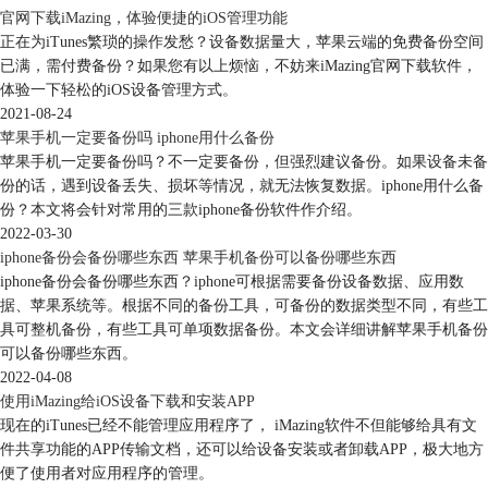
官网下载iMazing，体验便捷的iOS管理功能
二、iMazing自动化备份设置
正在为iTunes繁琐的操作发愁？设备数据量大，苹果云端的免费备份空间
iMazing是由DigiDNA公司开发的一款专业iOS设备管理软件，能够轻松处
已满，需付费备份？如果您有以上烦恼，不妨来iMazing官网下载软件，
理照片、视频、通讯录、备忘录等数据。接下来，一起深入了解下利用
体验一下轻松的iOS设备管理方式。
iMazing实现自动化备份的操作方法：
2021-08-24
1、打开已安装好的iMazing软件，软件会自动检测连接到电脑的iOS设
苹果手机一定要备份吗 iphone用什么备份
备。在软件主界面，我们可以看到已连接设备的相关信息，在 iMazing
苹果手机一定要备份吗？不一定要备份，但强烈建议备份。如果设备未备
中，点击面板上的【备份】选项，进入备份设置界面。
份的话，遇到设备丢失、损坏等情况，就无法恢复数据。iphone用什么备
份？本文将会针对常用的三款iphone备份软件作介绍。
2022-03-30
iphone备份会备份哪些东西 苹果手机备份可以备份哪些东西
iphone备份会备份哪些东西？iphone可根据需要备份设备数据、应用数
图4：备份
据、苹果系统等。根据不同的备份工具，可备份的数据类型不同，有些工
具可整机备份，有些工具可单项数据备份。本文会详细讲解苹果手机备份
2、在这个窗口，可以看到关于备份的设置选项，比如备份位置、备份加
可以备份哪些东西。
密、备份快照、自动备份等。如果希望定期自动保存设备数据，可以启用
2022-04-08
【自动备份】功能，按天、按周或者按月进行备份。如果选择【每天】，
使用iMazing给iOS设备下载和安装APP
能进一步设置具体的备份时间，比如每天晚上12点，在我们不使用设备的
现在的iTunes已经不能管理应用程序了， iMazing软件不但能够给具有文
时间段自动进行备份。
件共享功能的APP传输文档，还可以给设备安装或者卸载APP，极大地方
便了使用者对应用程序的管理。