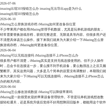
2026-07-06
imazing出现503报错怎么办 imazing无法导出app是为什么
imazing出现503报错怎么办
2026-06-10
iMazing怎么替换游戏存档 iMazing如何更改备份位置
不少苹果用户都在用iMazing管理手机数据，尤其是玩单机游戏的朋友，
经常需要替换游戏存档，获得完整进度、无限道具等内容。但很多用户还
不清楚具体该怎么操作。接下来我们就来为大家介绍一下iMazing怎么替
换游戏存档，iMazing如何更改备份位置。
2026-06-04
iMazing可以无线连接吗 iMazing连接不上iPhone怎么办
很多用户都不清楚，iMazing其实是支持无线连接使用的。但不少人操作
时，总会卡在连接这一步，要么搜不到手机设备，要么勉强连上之后又频
繁断开。其实这类问题，大多是几个简单的设置没有调整好，本期我们就
来为大家介绍一下iMazing可以无线连接吗，iMazing连接不上iPhone怎么
办的相关内容。
2026-06-04
iMazing怎么修改游戏数据 iMazing可以降级苹果吗
iMazing是一款很受欢迎的苹果设备管理软件。不管是玩单机游戏想改数
据轻松通关，还是系统升级后觉得不好用想降回旧版本，都能用这个软件