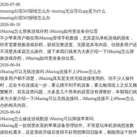
2026-07-06
imazing出现503报错怎么办 imazing无法导出app是为什么
图6：IMAZING文件
imazing出现503报错怎么办
2026-06-10
该保存位置是用户导出时自己选择，如果遗忘保存位置，可以再做一次导
iMazing怎么替换游戏存档 iMazing如何更改备份位置
出操作，默认路劲就是上次导出的路径。
不少苹果用户都在用iMazing管理手机数据，尤其是玩单机游戏的朋友，
经常需要替换游戏存档，获得完整进度、无限道具等内容。但很多用户还
不清楚具体该怎么操作。接下来我们就来为大家介绍一下iMazing怎么替
换游戏存档，iMazing如何更改备份位置。
2026-06-04
iMazing可以无线连接吗 iMazing连接不上iPhone怎么办
很多用户都不清楚，iMazing其实是支持无线连接使用的。但不少人操作
时，总会卡在连接这一步，要么搜不到手机设备，要么勉强连上之后又频
繁断开。其实这类问题，大多是几个简单的设置没有调整好，本期我们就
来为大家介绍一下iMazing可以无线连接吗，iMazing连接不上iPhone怎么
办的相关内容。
2026-06-04
图7：iMazing备份文件
iMazing怎么修改游戏数据 iMazing可以降级苹果吗
iMazing是一款很受欢迎的苹果设备管理软件。不管是玩单机游戏想改数
二、苹果通讯录怎么导出来
据轻松通关，还是系统升级后觉得不好用想降回旧版本，都能用这个软件
使用iMazing备份了iPhone，可以将手机里的通讯录导出来，支持导出至