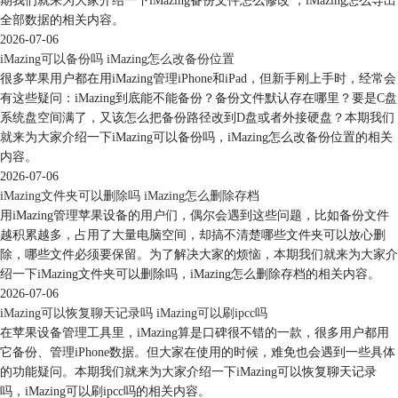
期我们就来为大家介绍一下iMazing备份文件怎么修改 ，iMazing怎么导出
全部数据的相关内容。
2026-07-06
iMazing可以备份吗 iMazing怎么改备份位置
很多苹果用户都在用iMazing管理iPhone和iPad，但新手刚上手时，经常会
有这些疑问：iMazing到底能不能备份？备份文件默认存在哪里？要是C盘
系统盘空间满了，又该怎么把备份路径改到D盘或者外接硬盘？本期我们
就来为大家介绍一下iMazing可以备份吗，iMazing怎么改备份位置的相关
内容。
2026-07-06
iMazing文件夹可以删除吗 iMazing怎么删除存档
用iMazing管理苹果设备的用户们，偶尔会遇到这些问题，比如备份文件
越积累越多，占用了大量电脑空间，却搞不清楚哪些文件夹可以放心删
除，哪些文件必须要保留。为了解决大家的烦恼，本期我们就来为大家介
绍一下iMazing文件夹可以删除吗，iMazing怎么删除存档的相关内容。
2026-07-06
iMazing可以恢复聊天记录吗 iMazing可以刷ipcc吗
在苹果设备管理工具里，iMazing算是口碑很不错的一款，很多用户都用
它备份、管理iPhone数据。但大家在使用的时候，难免也会遇到一些具体
的功能疑问。本期我们就来为大家介绍一下iMazing可以恢复聊天记录
吗，iMazing可以刷ipcc吗的相关内容。