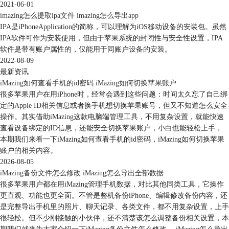
2021-06-01
imazing怎么提取ipa文件 imazing怎么导出app
IPA是iPhoneApplication的简称，可以理解为iOS移动设备的安装包。虽然
IPA软件可作为安装使用，但由于苹果系统的封闭性与安全性设置，IPA
软件是带有账户属性的，仅能用于同账户设备的安装。
2022-08-09
最新资讯
iMazing如何查看手机的id密码 iMazing如何切换苹果账户
很多苹果用户在用iPhone时，经常会遇到这些问题：时间太久忘了自己绑
定的Apple ID相关信息或者换手机想切换苹果账号，但又不知道怎么安全
操作。其实借助iMazing这款电脑端管理工具，不用复杂设置，就能快速
查看设备绑定的ID信息，还能安全切换苹果账户，小白也能轻松上手，
本期我们来看一下iMazing如何查看手机的id密码，iMazing如何切换苹果
账户的相关内容。
2026-08-05
图5：导出备份
iMazing备份文件怎么修改 iMazing怎么导出全部数据
很多苹果用户都在用iMazing管理手机数据，对比其他同类工具，它操作
导出文件可以选择文件夹或者iMazing文件。查看导出的备份，由于每个
更直观、功能也更全面。不管是整机备份iPhone、编辑修改备份内容，还
人保存路径不同，保存位置并不一样。
是完整导出手机里的照片、聊天记录、各类文件，都不用复杂设置，上手
很轻松。但不少刚接触的小伙伴，还不清楚该怎么调整备份相关设置，本