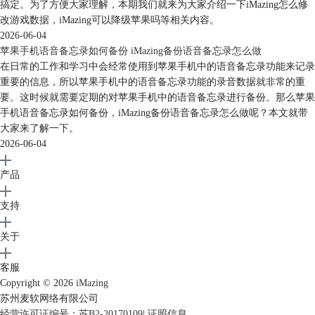
搞定。为了方便大家理解，本期我们就来为大家介绍一下iMazing怎么修
VCard、Excel、CSV，具体操作方法请看下文：
改游戏数据，iMazing可以降级苹果吗等相关内容。
1、iMaizng连接手机后，点击左侧“通讯录”。选择页面下方的导出路径，
2026-06-04
作者选择导出Excel。
苹果手机语音备忘录如何备份 iMazing备份语音备忘录怎么做
在日常的工作和学习中会经常使用到苹果手机中的语音备忘录功能来记录
重要的信息，所以苹果手机中的语音备忘录功能的录音数据就非常的重
要。这时候就需要定期的对苹果手机中的语音备忘录进行备份。那么苹果
手机语音备忘录如何备份，iMazing备份语音备忘录怎么做呢？本文就带
大家来了解一下。
2026-06-04
产品
支持
关于
图8：导出通讯录
客服
Copyright © 2026
iMazing
2、选择导出路径，也就是文件保存位置，此处选择容易找到的位置即
苏州麦软网络有限公司
可。
经营许可证编号：苏B2-20170109
|
证照信息