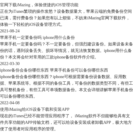
份。
官网下载iMazing，体验便捷的iOS管理功能
正在为iTunes繁琐的操作发愁？设备数据量大，苹果云端的免费备份空间
已满，需付费备份？如果您有以上烦恼，不妨来iMazing官网下载软件，
体验一下轻松的iOS设备管理方式。
2021-08-24
苹果手机一定要备份吗 iphone用什么备份
苹果手机一定要备份吗？不一定要备份，但强烈建议备份。如果设备未备
份的话，遇到设备丢失、损坏等情况，就无法恢复数据。iphone用什么备
份？本文将会针对常用的三款iphone备份软件作介绍。
2022-03-30
iphone备份会备份哪些东西 苹果手机备份可以备份哪些东西
iphone备份会备份哪些东西？iphone可根据需要备份设备数据、应用数
据、苹果系统等。根据不同的备份工具，可备份的数据类型不同，有些工
具可整机备份，有些工具可单项数据备份。本文会详细讲解苹果手机备份
可以备份哪些东西。
2022-04-08
图4：文件
使用iMazing给iOS设备下载和安装APP
现在的iTunes已经不能管理应用程序了， iMazing软件不但能够给具有文
除此之外，你还可以将备份文件导出保存。导出的方法就是：在备份文件
件共享功能的APP传输文档，还可以给设备安装或者卸载APP，极大地方
上点击最上方的图标，选择导出类型，选择保存路径即可。
便了使用者对应用程序的管理。