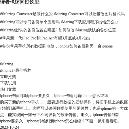
说明哪个文件夹存放的照片，哪个文件夹存放的通讯录。
读者也访问过这里:
#
iMazing Converter是做什么的 iMazing Converter可以批量改图片格式吗
#
iMazing可以专门备份单个应用吗 iMazing下载应用程序出错怎么办
#
iMazing默认的备份位置在哪里? 如何修改iMazing默认的备份位置
#
苹果新一代iPad Pro和iPad Air有望3月底或4月推出
#
备份苹果手机所有数据到电脑，iphone如何备份到另一台iphone
iMazing
iPhone17最佳搭档
立即抢购
下载试用
热门文章
iphone传输到新iphone要多久，iphone传输到新iphone怎么继续
购买了新的iphone手机，一般要进行数据的迁移操作，将旧手机上的数据
图3：备份文件目录
传输到新手机上。这样可以确保数据使用的延续性，也是iphone的一大优
点，能实现同一账号下不同设备的数据传输。那么，iphone传输到新
3、打开文件夹可以看到，里面的文件均无后缀，Windows显示文件类型
iphone要多久，iphone传输到新iphone怎么继续？下面一起来看看吧。
就是“文件”。这是因为iMazing为了防止数据泄露，对数据进行了加密备
2023-10-24