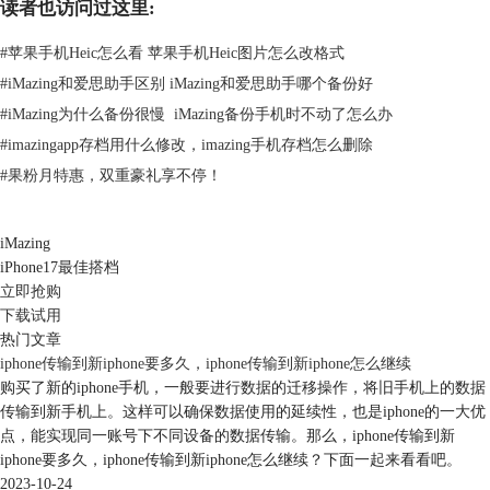
Kindle等第三方应用内的电子书，需从Kindle导出。
读者也访问过这里:
#
苹果手机Heic怎么看 苹果手机Heic图片怎么改格式
#
iMazing和爱思助手区别 iMazing和爱思助手哪个备份好
#
iMazing为什么备份很慢 iMazing备份手机时不动了怎么办
#
imazingapp存档用什么修改，imazing手机存档怎么删除
图3：导出的书籍
#
果粉月特惠，双重豪礼享不停！
二、电脑上的备份文件恢复到手机
那么，上述导出的电子书文件怎么才能恢复到手机？实际上，我们可通过
iMazing的快速传输功能将电子书文件恢复到手机上。具体的操作是：
iMazing
如图4所示，点击快速传输功能
iPhone17最佳搭档
立即抢购
下载试用
热门文章
iphone传输到新iphone要多久，iphone传输到新iphone怎么继续
购买了新的iphone手机，一般要进行数据的迁移操作，将旧手机上的数据
传输到新手机上。这样可以确保数据使用的延续性，也是iphone的一大优
点，能实现同一账号下不同设备的数据传输。那么，iphone传输到新
iphone要多久，iphone传输到新iphone怎么继续？下面一起来看看吧。
2023-10-24