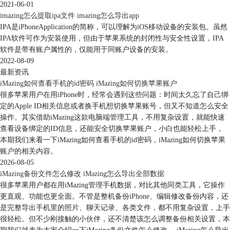
2021-06-01
imazing怎么提取ipa文件 imazing怎么导出app
IPA是iPhoneApplication的简称，可以理解为iOS移动设备的安装包。虽然
IPA软件可作为安装使用，但由于苹果系统的封闭性与安全性设置，IPA
图5：拖放文件
软件是带有账户属性的，仅能用于同账户设备的安装。
2022-08-09
iMazing会根据拖放入的文件提供可传输的应用程序选项，在本例设备
最新资讯
中，仅iBooks可兼容epub文件，因此，仅出现iBooks选项。
iMazing如何查看手机的id密码 iMazing如何切换苹果账户
选择iBooks应用后，点击右下角的“传输”。
很多苹果用户在用iPhone时，经常会遇到这些问题：时间太久忘了自己绑
定的Apple ID相关信息或者换手机想切换苹果账号，但又不知道怎么安全
操作。其实借助iMazing这款电脑端管理工具，不用复杂设置，就能快速
查看设备绑定的ID信息，还能安全切换苹果账户，小白也能轻松上手，
本期我们来看一下iMazing如何查看手机的id密码，iMazing如何切换苹果
账户的相关内容。
2026-08-05
iMazing备份文件怎么修改 iMazing怎么导出全部数据
很多苹果用户都在用iMazing管理手机数据，对比其他同类工具，它操作
更直观、功能也更全面。不管是整机备份iPhone、编辑修改备份内容，还
是完整导出手机里的照片、聊天记录、各类文件，都不用复杂设置，上手
很轻松。但不少刚接触的小伙伴，还不清楚该怎么调整备份相关设置，本