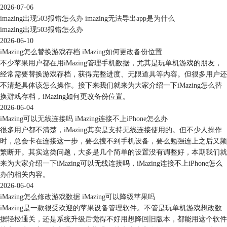
2026-07-06
图7：恢复成功
imazing出现503报错怎么办 imazing无法导出app是为什么
imazing出现503报错怎么办
三、小结
2026-06-10
以上就是关于手机文件备份到电脑上，电脑上的备份文件恢复到手机的操
iMazing怎么替换游戏存档 iMazing如何更改备份位置
作演示。通过应用iMazing的数据管理功能、快速传输功能，可实现手机
不少苹果用户都在用iMazing管理手机数据，尤其是玩单机游戏的朋友，
文件的快速备份与恢复，而无需通过整机备份的方式进行单项文件的备份
经常需要替换游戏存档，获得完整进度、无限道具等内容。但很多用户还
与恢复。
不清楚具体该怎么操作。接下来我们就来为大家介绍一下iMazing怎么替
作者：泽洋
换游戏存档，iMazing如何更改备份位置。
2026-06-04
iMazing可以无线连接吗 iMazing连接不上iPhone怎么办
很多用户都不清楚，iMazing其实是支持无线连接使用的。但不少人操作
时，总会卡在连接这一步，要么搜不到手机设备，要么勉强连上之后又频
繁断开。其实这类问题，大多是几个简单的设置没有调整好，本期我们就
来为大家介绍一下iMazing可以无线连接吗，iMazing连接不上iPhone怎么
办的相关内容。
2026-06-04
iMazing怎么修改游戏数据 iMazing可以降级苹果吗
iMazing是一款很受欢迎的苹果设备管理软件。不管是玩单机游戏想改数
据轻松通关，还是系统升级后觉得不好用想降回旧版本，都能用这个软件