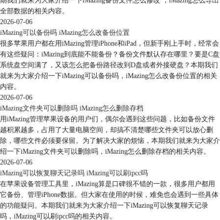
期我们就来为大家介绍一下iMazing备份文件怎么修改 ，iMazing怎么导出
全部数据的相关内容。
2026-07-06
图6：选择应用
iMazing可以备份吗 iMazing怎么改备份位置
很多苹果用户都在用iMazing管理iPhone和iPad，但新手刚上手时，经常会
iMazing会自动完成电子书文件的导入，待出现如图7所示的成功导入提
有这些疑问：iMazing到底能不能备份？备份文件默认存在哪里？要是C盘
示，即表示文件已
恢复成功
。
系统盘空间满了，又该怎么把备份路径改到D盘或者外接硬盘？本期我们
最后打开手机上的iBooks应用，确认电子书文件已成功导入，即可完成操
就来为大家介绍一下iMazing可以备份吗，iMazing怎么改备份位置的相关
作。
内容。
2026-07-06
iMazing文件夹可以删除吗 iMazing怎么删除存档
用iMazing管理苹果设备的用户们，偶尔会遇到这些问题，比如备份文件
越积累越多，占用了大量电脑空间，却搞不清楚哪些文件夹可以放心删
除，哪些文件必须要保留。为了解决大家的烦恼，本期我们就来为大家介
绍一下iMazing文件夹可以删除吗，iMazing怎么删除存档的相关内容。
2026-07-06
iMazing可以恢复聊天记录吗 iMazing可以刷ipcc吗
在苹果设备管理工具里，iMazing算是口碑很不错的一款，很多用户都用
它备份、管理iPhone数据。但大家在使用的时候，难免也会遇到一些具体
的功能疑问。本期我们就来为大家介绍一下iMazing可以恢复聊天记录
吗，iMazing可以刷ipcc吗的相关内容。