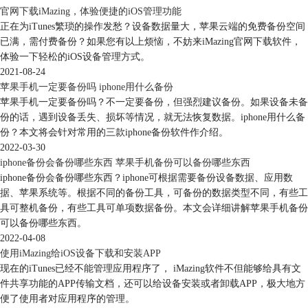
官网下载iMazing，体验便捷的iOS管理功能
正在为iTunes繁琐的操作发愁？设备数据量大，苹果云端的免费备份空间
已满，需付费备份？如果您有以上烦恼，不妨来iMazing官网下载软件，
体验一下轻松的iOS设备管理方式。
2021-08-24
苹果手机一定要备份吗 iphone用什么备份
苹果手机一定要备份吗？不一定要备份，但强烈建议备份。如果设备未备
图4：快速传输功能
份的话，遇到设备丢失、损坏等情况，就无法恢复数据。iphone用什么备
份？本文将会针对常用的三款iphone备份软件作介绍。
待弹出快速传输面板后，将上述导出的电子书文件拖放入图5所示的方框
2022-03-30
中
iphone备份会备份哪些东西 苹果手机备份可以备份哪些东西
iphone备份会备份哪些东西？iphone可根据需要备份设备数据、应用数
据、苹果系统等。根据不同的备份工具，可备份的数据类型不同，有些工
具可整机备份，有些工具可单项数据备份。本文会详细讲解苹果手机备份
可以备份哪些东西。
2022-04-08
使用iMazing给iOS设备下载和安装APP
现在的iTunes已经不能管理应用程序了， iMazing软件不但能够给具有文
件共享功能的APP传输文档，还可以给设备安装或者卸载APP，极大地方
便了使用者对应用程序的管理。