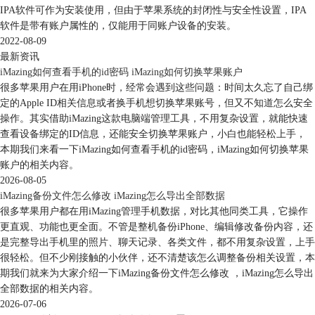
IPA软件可作为安装使用，但由于苹果系统的封闭性与安全性设置，IPA
软件是带有账户属性的，仅能用于同账户设备的安装。
2022-08-09
最新资讯
iMazing如何查看手机的id密码 iMazing如何切换苹果账户
很多苹果用户在用iPhone时，经常会遇到这些问题：时间太久忘了自己绑
定的Apple ID相关信息或者换手机想切换苹果账号，但又不知道怎么安全
操作。其实借助iMazing这款电脑端管理工具，不用复杂设置，就能快速
查看设备绑定的ID信息，还能安全切换苹果账户，小白也能轻松上手，
本期我们来看一下iMazing如何查看手机的id密码，iMazing如何切换苹果
图5：苹果备份数据
账户的相关内容。
在恢复Apex英雄汉化包的过程中，苹果设备会重启。设备重启后会出现
2026-08-05
图6所示的界面，此时一定要选择“不传输APP与数据”选项，否则会导致
iMazing备份文件怎么修改 iMazing怎么导出全部数据
苹果设备的重置。
很多苹果用户都在用iMazing管理手机数据，对比其他同类工具，它操作
完成以上操作后，即可完成imazing汉化Apex英雄的操作。
更直观、功能也更全面。不管是整机备份iPhone、编辑修改备份内容，还
是完整导出手机里的照片、聊天记录、各类文件，都不用复杂设置，上手
很轻松。但不少刚接触的小伙伴，还不清楚该怎么调整备份相关设置，本
期我们就来为大家介绍一下iMazing备份文件怎么修改 ，iMazing怎么导出
全部数据的相关内容。
2026-07-06