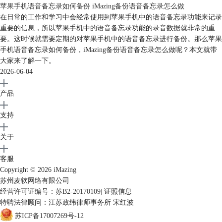
苹果手机语音备忘录如何备份 iMazing备份语音备忘录怎么做
复存档的操作，将自行汉化的存档恢复到游戏中。
在日常的工作和学习中会经常使用到苹果手机中的语音备忘录功能来记录
具体的操作是，如图9所示，通过imazing管理应用程序中的“备份应用程
重要的信息，所以苹果手机中的语音备忘录功能的录音数据就非常的重
序数据”功能，将apex的游戏存档（为imazingapp文件）备份下来。
要。这时候就需要定期的对苹果手机中的语音备忘录进行备份。那么苹果
手机语音备忘录如何备份，iMazing备份语音备忘录怎么做呢？本文就带
大家来了解一下。
2026-06-04
产品
支持
关于
客服
Copyright © 2026
iMazing
苏州麦软网络有限公司
经营许可证编号：苏B2-20170109
|
证照信息
特聘法律顾问：江苏政纬律师事务所 宋红波
苏ICP备17007269号-12