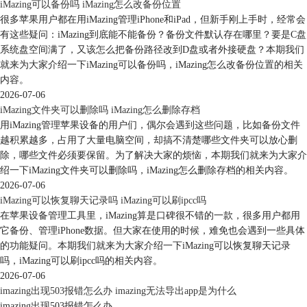
iMazing可以备份吗 iMazing怎么改备份位置
很多苹果用户都在用iMazing管理iPhone和iPad，但新手刚上手时，经常会
有这些疑问：iMazing到底能不能备份？备份文件默认存在哪里？要是C盘
系统盘空间满了，又该怎么把备份路径改到D盘或者外接硬盘？本期我们
就来为大家介绍一下iMazing可以备份吗，iMazing怎么改备份位置的相关
内容。
2026-07-06
iMazing文件夹可以删除吗 iMazing怎么删除存档
用iMazing管理苹果设备的用户们，偶尔会遇到这些问题，比如备份文件
图6：不传输App与数据
越积累越多，占用了大量电脑空间，却搞不清楚哪些文件夹可以放心删
除，哪些文件必须要保留。为了解决大家的烦恼，本期我们就来为大家介
二、apex汉化包怎么弄
绍一下iMazing文件夹可以删除吗，iMazing怎么删除存档的相关内容。
在上述操作中，除了使用imazing替换游戏存档外，还有一个关键步骤是
2026-07-06
要获取apex汉化包。这里说的汉化包，实际上就是经过汉化的apex游戏的
iMazing可以恢复聊天记录吗 iMazing可以刷ipcc吗
imazingapp存档文件。
在苹果设备管理工具里，iMazing算是口碑很不错的一款，很多用户都用
其实apex已经很火了，网络上有很多渠道会提供汉化包供下载。比如，在
它备份、管理iPhone数据。但大家在使用的时候，难免也会遇到一些具体
搜索引擎搜索“apex英雄汉化包”，如图7所示，会有很多up主提供视频教
的功能疑问。本期我们就来为大家介绍一下iMazing可以恢复聊天记录
程，同时也会提供汉化包下载，我们可以在视频的评论区或直接私信up主
吗，iMazing可以刷ipcc吗的相关内容。
获取汉化包下载链接。
2026-07-06
imazing出现503报错怎么办 imazing无法导出app是为什么
imazing出现503报错怎么办