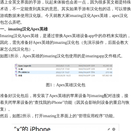
遇上全英文界面的手游，玩起来体验也会差一点，因为很多英文都是特殊
术语，不一定能查到真实的意思。其实如果手游有汉化包的话，可以替换
游戏数据来使用汉化版。今天就教大家imazing汉化Apex英雄，apex汉化
包怎么弄吧。
一、imazing汉化Apex英雄
Imazing汉化Apex英雄，是通过替换Apex英雄设备app中的存档来实现的，
因此，需先准备好Apex英雄的imazing汉化包（先演示操作，后面会教大
家怎么找汉化包）。
如图1所示，Apex英雄的imazing汉化包使用的是imazingapp文件格式。
图1：Apex英雄汉化包
准备好汉化包后，将安装了Apex英雄的苹果设备与imazing配对连接，接
着关闭苹果设备的“查找我的iPhone”功能（因其会影响到设备的重启与恢
复）。
然后，如图2所示，打开imazing主界面上的“管理应用程序”功能。