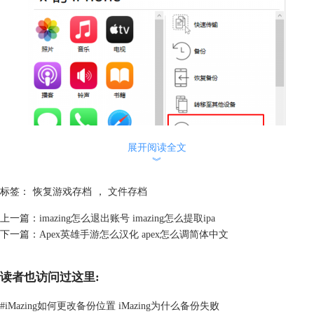
展开阅读全文
︾
标签：
恢复游戏存档
，
文件存档
图2：管理应用程序
上一篇：
imazing怎么退出账号 imazing怎么提取ipa
下一篇：
Apex英雄手游怎么汉化 apex怎么调简体中文
接着，如图2所示，在管理应用程序的设备选项卡中，找到并右击Apex英
雄app，选择菜单中的“恢复应用程序数据”。
读者也访问过这里:
#
iMazing如何更改备份位置 iMazing为什么备份失败