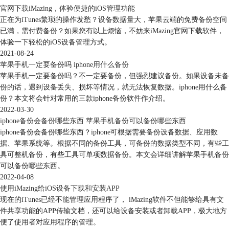
官网下载iMazing，体验便捷的iOS管理功能
正在为iTunes繁琐的操作发愁？设备数据量大，苹果云端的免费备份空间
已满，需付费备份？如果您有以上烦恼，不妨来iMazing官网下载软件，
体验一下轻松的iOS设备管理方式。
2021-08-24
苹果手机一定要备份吗 iphone用什么备份
苹果手机一定要备份吗？不一定要备份，但强烈建议备份。如果设备未备
份的话，遇到设备丢失、损坏等情况，就无法恢复数据。iphone用什么备
份？本文将会针对常用的三款iphone备份软件作介绍。
2022-03-30
iphone备份会备份哪些东西 苹果手机备份可以备份哪些东西
iphone备份会备份哪些东西？iphone可根据需要备份设备数据、应用数
图3：导出至文件夹
据、苹果系统等。根据不同的备份工具，可备份的数据类型不同，有些工
然后会弹出导出窗口，勾选“我的选择”和“至所选的文件夹”，接着点
具可整机备份，有些工具可单项数据备份。本文会详细讲解苹果手机备份
击“下一步”即可，如图4所示。
可以备份哪些东西。
2022-04-08
使用iMazing给iOS设备下载和安装APP
现在的iTunes已经不能管理应用程序了， iMazing软件不但能够给具有文
件共享功能的APP传输文档，还可以给设备安装或者卸载APP，极大地方
便了使用者对应用程序的管理。