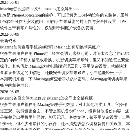
2021-06-01
imazing怎么提取ipa文件 imazing怎么导出app
IPA是iPhoneApplication的简称，可以理解为iOS移动设备的安装包。虽然
IPA软件可作为安装使用，但由于苹果系统的封闭性与安全性设置，IPA
软件是带有账户属性的，仅能用于同账户设备的安装。
2022-08-09
最新资讯
图4：导出选择
iMazing如何查看手机的id密码 iMazing如何切换苹果账户
很多苹果用户在用iPhone时，经常会遇到这些问题：时间太久忘了自己绑
接着弹出“浏览文件夹”窗口，我们选择导出视频保存的位置，然后点
定的Apple ID相关信息或者换手机想切换苹果账号，但又不知道怎么安全
击“确定”，如图5所示。
操作。其实借助iMazing这款电脑端管理工具，不用复杂设置，就能快速
查看设备绑定的ID信息，还能安全切换苹果账户，小白也能轻松上手，
本期我们来看一下iMazing如何查看手机的id密码，iMazing如何切换苹果
账户的相关内容。
2026-08-05
iMazing备份文件怎么修改 iMazing怎么导出全部数据
很多苹果用户都在用iMazing管理手机数据，对比其他同类工具，它操作
更直观、功能也更全面。不管是整机备份iPhone、编辑修改备份内容，还
是完整导出手机里的照片、聊天记录、各类文件，都不用复杂设置，上手
很轻松。但不少刚接触的小伙伴，还不清楚该怎么调整备份相关设置，本