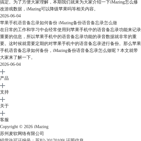
搞定。为了方便大家理解，本期我们就来为大家介绍一下iMazing怎么修
改游戏数据，iMazing可以降级苹果吗等相关内容。
2026-06-04
苹果手机语音备忘录如何备份 iMazing备份语音备忘录怎么做
在日常的工作和学习中会经常使用到苹果手机中的语音备忘录功能来记录
重要的信息，所以苹果手机中的语音备忘录功能的录音数据就非常的重
要。这时候就需要定期的对苹果手机中的语音备忘录进行备份。那么苹果
手机语音备忘录如何备份，iMazing备份语音备忘录怎么做呢？本文就带
大家来了解一下。
2026-06-04
图8：导出完成
以上就是使用
iMazing
将iPad中的视频文件导出至电脑的详细教程，如需
产品
了解更多相关功能，敬请访问
iMazing
中文网。
作者：茂杨
支持
关于
客服
Copyright © 2026
iMazing
苏州麦软网络有限公司
经营许可证编号：苏B2-20170109
|
证照信息