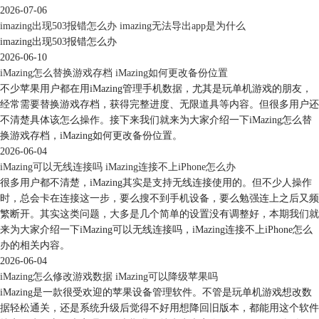
2026-07-06
imazing出现503报错怎么办 imazing无法导出app是为什么
图6：导出文件夹选择
imazing出现503报错怎么办
之后会弹出“iTunes资料库不可用”，我们直接点击“好”即可，如图7所示。
2026-06-10
iMazing怎么替换游戏存档 iMazing如何更改备份位置
不少苹果用户都在用iMazing管理手机数据，尤其是玩单机游戏的朋友，
经常需要替换游戏存档，获得完整进度、无限道具等内容。但很多用户还
不清楚具体该怎么操作。接下来我们就来为大家介绍一下iMazing怎么替
换游戏存档，iMazing如何更改备份位置。
2026-06-04
iMazing可以无线连接吗 iMazing连接不上iPhone怎么办
很多用户都不清楚，iMazing其实是支持无线连接使用的。但不少人操作
时，总会卡在连接这一步，要么搜不到手机设备，要么勉强连上之后又频
繁断开。其实这类问题，大多是几个简单的设置没有调整好，本期我们就
来为大家介绍一下iMazing可以无线连接吗，iMazing连接不上iPhone怎么
图7：iTunes资料库不可用
办的相关内容。
2026-06-04
等待导出进度完成，提示成功处理完成，说明导出成功，然后点击“完
iMazing怎么修改游戏数据 iMazing可以降级苹果吗
成”即可，如图8所示。
iMazing是一款很受欢迎的苹果设备管理软件。不管是玩单机游戏想改数
据轻松通关，还是系统升级后觉得不好用想降回旧版本，都能用这个软件