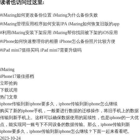
读者也访问过这里:
#
iMazing如何更改备份位置 iMazing为什么备份失败
#
iMazing管理应用程序如何安装IPA iMazing如何恢复旧版的app
#
利用iMazing安装下架应用 iMazing帮你找回被下架的iOS应用
#
iPhone如何快速整理你的相册 iPhone怎么备份照片比较方便
图2：电视管理界面
#
iPad mini7值得买吗 iPad mini7需要升级吗
导出视频文件
首先我们选中需要导出的视频文件，如果是多个视频文件可以按
iMazing
住“CTRL”键进行多选操作。接着在右下角点击“导出至文件夹”或鼠标右
iPhone17最佳搭档
键菜单点击“导出至文件夹”，如图3所示。
立即抢购
下载试用
热门文章
iphone传输到新iphone要多久，iphone传输到新iphone怎么继续
购买了新的iphone手机，一般要进行数据的迁移操作，将旧手机上的数据
传输到新手机上。这样可以确保数据使用的延续性，也是iphone的一大优
点，能实现同一账号下不同设备的数据传输。那么，iphone传输到新
iphone要多久，iphone传输到新iphone怎么继续？下面一起来看看吧。
2023-10-24