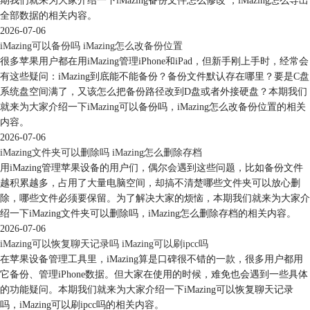
期我们就来为大家介绍一下iMazing备份文件怎么修改 ，iMazing怎么导出
全部数据的相关内容。
2026-07-06
iMazing可以备份吗 iMazing怎么改备份位置
很多苹果用户都在用iMazing管理iPhone和iPad，但新手刚上手时，经常会
有这些疑问：iMazing到底能不能备份？备份文件默认存在哪里？要是C盘
系统盘空间满了，又该怎么把备份路径改到D盘或者外接硬盘？本期我们
就来为大家介绍一下iMazing可以备份吗，iMazing怎么改备份位置的相关
图5：导出位置
内容。
在目标文件夹中我们已经选择好了，其他默认即可，然后点击“下一步”，
2026-07-06
如图6所示。
iMazing文件夹可以删除吗 iMazing怎么删除存档
用iMazing管理苹果设备的用户们，偶尔会遇到这些问题，比如备份文件
越积累越多，占用了大量电脑空间，却搞不清楚哪些文件夹可以放心删
除，哪些文件必须要保留。为了解决大家的烦恼，本期我们就来为大家介
绍一下iMazing文件夹可以删除吗，iMazing怎么删除存档的相关内容。
2026-07-06
iMazing可以恢复聊天记录吗 iMazing可以刷ipcc吗
在苹果设备管理工具里，iMazing算是口碑很不错的一款，很多用户都用
它备份、管理iPhone数据。但大家在使用的时候，难免也会遇到一些具体
的功能疑问。本期我们就来为大家介绍一下iMazing可以恢复聊天记录
吗，iMazing可以刷ipcc吗的相关内容。