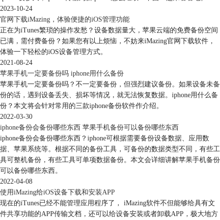
2023-10-24
官网下载iMazing，体验便捷的iOS管理功能
正在为iTunes繁琐的操作发愁？设备数据量大，苹果云端的免费备份空间
已满，需付费备份？如果您有以上烦恼，不妨来iMazing官网下载软件，
体验一下轻松的iOS设备管理方式。
2021-08-24
苹果手机一定要备份吗 iphone用什么备份
苹果手机一定要备份吗？不一定要备份，但强烈建议备份。如果设备未备
份的话，遇到设备丢失、损坏等情况，就无法恢复数据。iphone用什么备
份？本文将会针对常用的三款iphone备份软件作介绍。
2022-03-30
iphone备份会备份哪些东西 苹果手机备份可以备份哪些东西
iphone备份会备份哪些东西？iphone可根据需要备份设备数据、应用数
据、苹果系统等。根据不同的备份工具，可备份的数据类型不同，有些工
具可整机备份，有些工具可单项数据备份。本文会详细讲解苹果手机备份
可以备份哪些东西。
2022-04-08
使用iMazing给iOS设备下载和安装APP
现在的iTunes已经不能管理应用程序了， iMazing软件不但能够给具有文
件共享功能的APP传输文档，还可以给设备安装或者卸载APP，极大地方
图4.选择存放备份位置