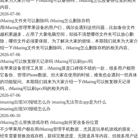
就来为大家介绍一下iMazing可以备份吗，iMazing怎么改备份位置的相关
内容。
2026-07-06
iMazing文件夹可以删除吗 iMazing怎么删除存档
用iMazing管理苹果设备的用户们，偶尔会遇到这些问题，比如备份文件
越积累越多，占用了大量电脑空间，却搞不清楚哪些文件夹可以放心删
除，哪些文件必须要保留。为了解决大家的烦恼，本期我们就来为大家介
绍一下iMazing文件夹可以删除吗，iMazing怎么删除存档的相关内容。
2026-07-06
iMazing可以恢复聊天记录吗 iMazing可以刷ipcc吗
在苹果设备管理工具里，iMazing算是口碑很不错的一款，很多用户都用
图5.iTunes
它备份、管理iPhone数据。但大家在使用的时候，难免也会遇到一些具体
2.iMazing（第三方软件）
的功能疑问。本期我们就来为大家介绍一下iMazing可以恢复聊天记录
iMazing是一款功能强大的苹果设备备份与恢复工具，其可以帮助用户备
吗，iMazing可以刷ipcc吗的相关内容。
份和恢复苹果手机上的整个系统、应用、照片、短信、通话记录等数据。
2026-07-06
imazing出现503报错怎么办 imazing无法导出app是为什么
除了备份功能，iMazing还支持选择性备份和恢复，可以更灵活的管理用
imazing出现503报错怎么办
户的数据。
2026-06-10
iMazing还拥有自主研发的备份文件格式，使其可以更快的对苹果手机进
iMazing怎么替换游戏存档 iMazing如何更改备份位置
行备份和恢复。在界面上更为的简洁，在操作也更为简单，使新手更快的
不少苹果用户都在用iMazing管理手机数据，尤其是玩单机游戏的朋友，
上手进行操作。
经常需要替换游戏存档，获得完整进度、无限道具等内容。但很多用户还