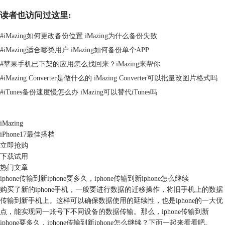
读者也访问过这里:
图2.导出全部数据
#
iMazing如何更改备份位置 iMazing为什么备份失败
进入到导出全部数据功能中，勾选需要备份的数据，再点击右下角的“导
#
iMazing适合哪类用户 iMazing如何备份单个APP
出”。
#
苹果手机已下架的应用怎么找回来？iMazing来帮你
#
iMazing Converter是做什么的 iMazing Converter可以批量改图片格式吗
#
iTunes备份速度慢怎么办 iMazing可以替代iTunes吗
iMazing
iPhone17最佳搭档
立即抢购
下载试用
热门文章
iphone传输到新iphone要多久，iphone传输到新iphone怎么继续
购买了新的iphone手机，一般要进行数据的迁移操作，将旧手机上的数据
图3.勾选数据
传输到新手机上。这样可以确保数据使用的延续性，也是iphone的一大优
点，能实现同一账号下不同设备的数据传输。那么，iphone传输到新
接下来选择存放备份的位置，再点击下方的“确定”。
iphone要多久，iphone传输到新iphone怎么继续？下面一起来看看吧。