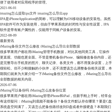
便了使用者对应用程序的管理。
最后将安卓手机连接到电脑上，将刚刚备份好的数据文件，移动到安卓手
2021-06-01
机文件夹的根目录即可。
imazing怎么提取ipa文件 imazing怎么导出app
需要说明的是，不是所有数据都能直接被安卓手机读取的。不过现在很多
IPA是iPhoneApplication的简称，可以理解为iOS移动设备的安装包。虽然
安卓手机都自带了换机助手，你可以打开软件看看是否有「导入来自
IPA软件可作为安装使用，但由于苹果系统的封闭性与安全性设置，IPA
iPhone数据」的功能。
软件是带有账户属性的，仅能用于同账户设备的安装。
二、苹果手机备份软件哪个好
2022-08-09
苹果手机也会遇到系统升级、恢复出厂设置、手机故障、删除照片释放内
最新资讯
iMazing备份文件怎么修改 iMazing怎么导出全部数据
存等情况。这时候需要先对手机进行备份来保护手机数据。下面就带大家
很多苹果用户都在用iMazing管理手机数据，对比其他同类工具，它操作
来了解一下苹果手机备份软件哪个好用。
1、iTunes/iCloud（苹果官方）
更直观、功能也更全面。不管是整机备份iPhone、编辑修改备份内容，还
是完整导出手机里的照片、聊天记录、各类文件，都不用复杂设置，上手
iTunes和iCloud是苹果手机自带的备份工具。通过连接手机到电脑上的
很轻松。但不少刚接触的小伙伴，还不清楚该怎么调整备份相关设置，本
iTunes，或者在手机设置中开启iCloud备份，可以将设备上的数据备份到
期我们就来为大家介绍一下iMazing备份文件怎么修改 ，iMazing怎么导出
电脑或Apple云端服务器中。这是官方提供的备份方案，具有较高的可靠
全部数据的相关内容。
性和兼容性。
2026-07-06
但是iTunes在备份速度方面较慢，操作也较为复杂，很多新手都不知道怎
iMazing可以备份吗 iMazing怎么改备份位置
么操作。而iCloud的云备份空间只为用户提供了5GB的云备份空间，根本
很多苹果用户都在用iMazing管理iPhone和iPad，但新手刚上手时，经常会
不够用，要更大的空间就需要通过付费才行，性价比并不高。
有这些疑问：iMazing到底能不能备份？备份文件默认存在哪里？要是C盘
系统盘空间满了，又该怎么把备份路径改到D盘或者外接硬盘？本期我们