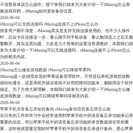
不清楚具体该怎么操作。接下来我们就来为大家介绍一下iMazing怎么替
换游戏存档，iMazing如何更改备份位置。
2026-06-04
iMazing可以无线连接吗 iMazing连接不上iPhone怎么办
很多用户都不清楚，iMazing其实是支持无线连接使用的。但不少人操作
时，总会卡在连接这一步，要么搜不到手机设备，要么勉强连上之后又频
繁断开。其实这类问题，大多是几个简单的设置没有调整好，本期我们就
来为大家介绍一下iMazing可以无线连接吗，iMazing连接不上iPhone怎么
办的相关内容。
2026-06-04
iMazing怎么修改游戏数据 iMazing可以降级苹果吗
图6.iMazing
iMazing是一款很受欢迎的苹果设备管理软件。不管是玩单机游戏想改数
据轻松通关，还是系统升级后觉得不好用想降回旧版本，都能用这个软件
总而言之，iTunes和iCloud更适用于一些会进行操作的老手，而iMazing适
搞定。为了方便大家理解，本期我们就来为大家介绍一下iMazing怎么修
用人群较为广泛，不管新手小白还是老手都可以轻松上手。
改游戏数据，iMazing可以降级苹果吗等相关内容。
以上就是苹果手机备份到安卓手机怎么弄和苹果手机备份软件哪个好的全
2026-06-04
部内容。iMazing不仅拥有iTunes中的全部功能，还拥有很多iTunes所没有
苹果手机语音备忘录如何备份 iMazing备份语音备忘录怎么做
的强大且人性化的功能，大家可以去试试哦。如果大家想了解更多关于
在日常的工作和学习中会经常使用到苹果手机中的语音备忘录功能来记录
iMazing这款软件的功能和教程，可以登陆
iMazing中文网站
进行下载和学
重要的信息，所以苹果手机中的语音备忘录功能的录音数据就非常的重
习。
要。这时候就需要定期的对苹果手机中的语音备忘录进行备份。那么苹果