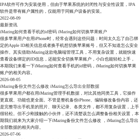
IPA软件可作为安装使用，但由于苹果系统的封闭性与安全性设置，IPA
软件是带有账户属性的，仅能用于同账户设备的安装。
2022-08-09
最新资讯
iMazing如何查看手机的id密码 iMazing如何切换苹果账户
很多苹果用户在用iPhone时，经常会遇到这些问题：时间太久忘了自己绑
定的Apple ID相关信息或者换手机想切换苹果账号，但又不知道怎么安全
操作。其实借助iMazing这款电脑端管理工具，不用复杂设置，就能快速
查看设备绑定的ID信息，还能安全切换苹果账户，小白也能轻松上手，
本期我们来看一下iMazing如何查看手机的id密码，iMazing如何切换苹果
图5：设备信息查询
账户的相关内容。
2026-08-05
6、导出Safari数据
iMazing备份文件怎么修改 iMazing怎么导出全部数据
利用iMazing，可以将Safari的历史纪录、书签、阅读列表等传输到电脑，
很多苹果用户都在用iMazing管理手机数据，对比其他同类工具，它操作
而无需通过iCloud。是不是超方便。
更直观、功能也更全面。不管是整机备份iPhone、编辑修改备份内容，还
是完整导出手机里的照片、聊天记录、各类文件，都不用复杂设置，上手
很轻松。但不少刚接触的小伙伴，还不清楚该怎么调整备份相关设置，本
期我们就来为大家介绍一下iMazing备份文件怎么修改 ，iMazing怎么导出
全部数据的相关内容。
2026-07-06