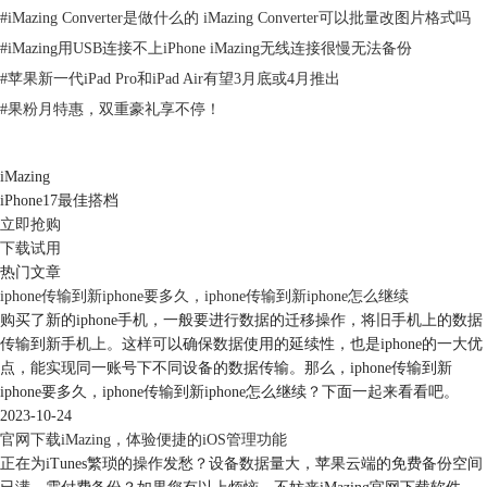
#
iMazing Converter是做什么的 iMazing Converter可以批量改图片格式吗
#
iMazing用USB连接不上iPhone iMazing无线连接很慢无法备份
#
苹果新一代iPad Pro和iPad Air有望3月底或4月推出
#
果粉月特惠，双重豪礼享不停！
图2：管理应用程序
3、高效数据转移
iMazing
将两台设备同时连接到计算机，即可通过iMazing进行数据传输。iMazing
iPhone17最佳搭档
可以帮助大家完整而高效的在多个设备之间传输数据，例如批量传输信
立即抢购
息、音乐、联系人信息等，极大的便捷了有多个iOS设备的果粉群体。
下载试用
热门文章
iphone传输到新iphone要多久，iphone传输到新iphone怎么继续
图3：高效数据转移
购买了新的iphone手机，一般要进行数据的迁移操作，将旧手机上的数据
传输到新手机上。这样可以确保数据使用的延续性，也是iphone的一大优
4、轻松访问相册
点，能实现同一账号下不同设备的数据传输。那么，iphone传输到新
通过iMazing，大家可以轻松访问设备的相册。软件还支持对相册中的相
iphone要多久，iphone传输到新iphone怎么继续？下面一起来看看吧。
片进行批量导入和导出，对于喜欢拍照或存图的用户而言，该功能大大提
2023-10-24
高了他们管理相册的效率。
官网下载iMazing，体验便捷的iOS管理功能
正在为iTunes繁琐的操作发愁？设备数据量大，苹果云端的免费备份空间