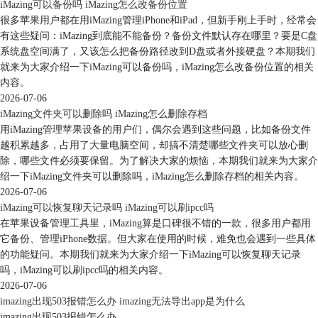
iMazing可以备份吗 iMazing怎么改备份位置
很多苹果用户都在用iMazing管理iPhone和iPad，但新手刚上手时，经常会
有这些疑问：iMazing到底能不能备份？备份文件默认存在哪里？要是C盘
系统盘空间满了，又该怎么把备份路径改到D盘或者外接硬盘？本期我们
就来为大家介绍一下iMazing可以备份吗，iMazing怎么改备份位置的相关
内容。
图6：导出Safari数据
2026-07-06
7、简单的音乐传输
iMazing文件夹可以删除吗 iMazing怎么删除存档
无需使用iTunes，利用iMazing，用户可以在移动设备和计算机之间自由
移
用iMazing管理苹果设备的用户们，偶尔会遇到这些问题，比如备份文件
动音乐文件
，也可以在计算机上对移动设备中的曲目进行管理。
越积累越多，占用了大量电脑空间，却搞不清楚哪些文件夹可以放心删
除，哪些文件必须要保留。为了解决大家的烦恼，本期我们就来为大家介
绍一下iMazing文件夹可以删除吗，iMazing怎么删除存档的相关内容。
2026-07-06
iMazing可以恢复聊天记录吗 iMazing可以刷ipcc吗
在苹果设备管理工具里，iMazing算是口碑很不错的一款，很多用户都用
它备份、管理iPhone数据。但大家在使用的时候，难免也会遇到一些具体
的功能疑问。本期我们就来为大家介绍一下iMazing可以恢复聊天记录
吗，iMazing可以刷ipcc吗的相关内容。
2026-07-06
imazing出现503报错怎么办 imazing无法导出app是为什么
图7：简单的音乐传输
imazing出现503报错怎么办