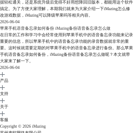
据轻松通关，还是系统升级后觉得不好用想降回旧版本，都能用这个软件
搞定。为了方便大家理解，本期我们就来为大家介绍一下iMazing怎么修
改游戏数据，iMazing可以降级苹果吗等相关内容。
2026-06-04
苹果手机语音备忘录如何备份 iMazing备份语音备忘录怎么做
在日常的工作和学习中会经常使用到苹果手机中的语音备忘录功能来记录
重要的信息，所以苹果手机中的语音备忘录功能的录音数据就非常的重
要。这时候就需要定期的对苹果手机中的语音备忘录进行备份。那么苹果
手机语音备忘录如何备份，iMazing备份语音备忘录怎么做呢？本文就带
大家来了解一下。
2026-06-04
产品
支持
关于
客服
Copyright © 2026
iMazing
苏州麦软网络有限公司