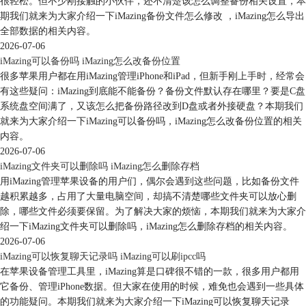
很轻松。但不少刚接触的小伙伴，还不清楚该怎么调整备份相关设置，本
格式，一个是按照逗号进行信息分隔，一个是按照顿号进行信息分隔，为
期我们就来为大家介绍一下iMazing备份文件怎么修改 ，iMazing怎么导出
了信息更容易查阅，小编推荐导出为txt格式文件。
全部数据的相关内容。
2026-07-06
iMazing可以备份吗 iMazing怎么改备份位置
很多苹果用户都在用iMazing管理iPhone和iPad，但新手刚上手时，经常会
有这些疑问：iMazing到底能不能备份？备份文件默认存在哪里？要是C盘
系统盘空间满了，又该怎么把备份路径改到D盘或者外接硬盘？本期我们
就来为大家介绍一下iMazing可以备份吗，iMazing怎么改备份位置的相关
内容。
2026-07-06
iMazing文件夹可以删除吗 iMazing怎么删除存档
用iMazing管理苹果设备的用户们，偶尔会遇到这些问题，比如备份文件
越积累越多，占用了大量电脑空间，却搞不清楚哪些文件夹可以放心删
除，哪些文件必须要保留。为了解决大家的烦恼，本期我们就来为大家介
绍一下iMazing文件夹可以删除吗，iMazing怎么删除存档的相关内容。
图7：导出信息格式
2026-07-06
之后设置好导出的路径和导出的文件名，点击“保存”即可导出。具体导出
iMazing可以恢复聊天记录吗 iMazing可以刷ipcc吗
的文件展示如下图8所示。
在苹果设备管理工具里，iMazing算是口碑很不错的一款，很多用户都用
它备份、管理iPhone数据。但大家在使用的时候，难免也会遇到一些具体
的功能疑问。本期我们就来为大家介绍一下iMazing可以恢复聊天记录