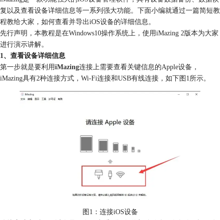
复以及查看设备详细信息等一系列强大功能。下面小编就通过一篇简短教
程教给大家，如何查看并导出iOS设备的详细信息。
先行声明，本教程是在Windows10操作系统上，使用iMazing 2版本为大家
进行演示讲解。
1、查看设备详细信息
第一步就是要利用
iMazing
连接上需要查看关键信息的Apple设备，
iMazing具有2种连接方式，Wi-Fi连接和USB有线连接，如下图1所示。
图1：连接iOS设备