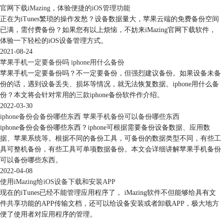
官网下载iMazing，体验便捷的iOS管理功能
图3：iPhone16存储空间版本
正在为iTunes繁琐的操作发愁？设备数据量大，苹果云端的免费备份空间
已满，需付费备份？如果您有以上烦恼，不妨来iMazing官网下载软件，
二、iPhone16换机怎么备份
体验一下轻松的iOS设备管理方式。
虽然更换了新手机，但是旧iPhone上的数据也非常重要，及时备份旧手机
2021-08-24
数据可以避免丢失联系人、照片、应用数据等信息。以下是几种备份
苹果手机一定要备份吗 iphone用什么备份
iPhone的常用方法：
苹果手机一定要备份吗？不一定要备份，但强烈建议备份。如果设备未备
1、使用iCloud备份
份的话，遇到设备丢失、损坏等情况，就无法恢复数据。iphone用什么备
iCloud是苹果提供的云端备份服务，使用起来非常方便，只要连接Wi-
份？本文将会针对常用的三款iphone备份软件作介绍。
Fi，就可以将iPhone的数据上传到云端。更换iPhone16时，只需登录同一
2022-03-30
Apple ID，并选择恢复备份，数据就能自动下载到新设备上。
iphone备份会备份哪些东西 苹果手机备份可以备份哪些东西
iphone备份会备份哪些东西？iphone可根据需要备份设备数据、应用数
据、苹果系统等。根据不同的备份工具，可备份的数据类型不同，有些工
具可整机备份，有些工具可单项数据备份。本文会详细讲解苹果手机备份
可以备份哪些东西。
2022-04-08
使用iMazing给iOS设备下载和安装APP
现在的iTunes已经不能管理应用程序了， iMazing软件不但能够给具有文
件共享功能的APP传输文档，还可以给设备安装或者卸载APP，极大地方
便了使用者对应用程序的管理。