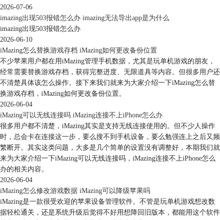
文的介绍，你应该已经知道了如何购买iPhone16最划算，例如通过以旧换
2026-07-06
新、第三方百亿补贴、选择基础存储版。同时，换机时的备份同样重要，
imazing出现503报错怎么办 imazing无法导出app是为什么
imazing出现503报错怎么办
iCloud、iTunes、以及第三方备份工具iMazing都是备份不错选择。
2026-06-10
iMazing怎么替换游戏存档 iMazing如何更改备份位置
不少苹果用户都在用iMazing管理手机数据，尤其是玩单机游戏的朋友，
经常需要替换游戏存档，获得完整进度、无限道具等内容。但很多用户还
不清楚具体该怎么操作。接下来我们就来为大家介绍一下iMazing怎么替
换游戏存档，iMazing如何更改备份位置。
2026-06-04
iMazing可以无线连接吗 iMazing连接不上iPhone怎么办
很多用户都不清楚，iMazing其实是支持无线连接使用的。但不少人操作
时，总会卡在连接这一步，要么搜不到手机设备，要么勉强连上之后又频
繁断开。其实这类问题，大多是几个简单的设置没有调整好，本期我们就
来为大家介绍一下iMazing可以无线连接吗，iMazing连接不上iPhone怎么
办的相关内容。
2026-06-04
iMazing怎么修改游戏数据 iMazing可以降级苹果吗
iMazing是一款很受欢迎的苹果设备管理软件。不管是玩单机游戏想改数
据轻松通关，还是系统升级后觉得不好用想降回旧版本，都能用这个软件