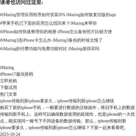
读者也访问过这里:
#
iMazing管理应用程序如何安装IPA iMazing如何恢复旧版的app
#
苹果手机已下架的应用怎么找回来？iMazing来帮你
#
iPhone如何快速整理你的相册 iPhone怎么备份照片比较方便
#
iMazing3连iPhone卡怎么办 iMazing3备份的时候太慢了
图2：百亿补贴
#
iMazing的付费功能与免费功能对比 iMazing值得买吗
3、考虑选择基础存储版本
iPhone16有多个规格的存储可以选择，基础版已经能满足大多数用户的需
iMazing
求。根据个人的使用习惯，你可以升级iCloud云存储服务，将照片、视频
iPhone17最佳搭档
存储在云端，这样就不需要购买高存储版本的iPhone16，从而节省一笔费
立即抢购
用。
下载试用
热门文章
iphone传输到新iphone要多久，iphone传输到新iphone怎么继续
购买了新的iphone手机，一般要进行数据的迁移操作，将旧手机上的数据
传输到新手机上。这样可以确保数据使用的延续性，也是iphone的一大优
点，能实现同一账号下不同设备的数据传输。那么，iphone传输到新
iphone要多久，iphone传输到新iphone怎么继续？下面一起来看看吧。
2023-10-24