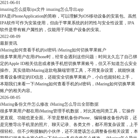
2021-06-01
imazing怎么提取ipa文件 imazing怎么导出app
IPA是iPhoneApplication的简称，可以理解为iOS移动设备的安装包。虽然
IPA软件可作为安装使用，但由于苹果系统的封闭性与安全性设置，IPA
图4：iCloud备份
软件是带有账户属性的，仅能用于同账户设备的安装。
2、使用iTunes备份
2022-08-09
如果你不想花钱升级iCloud存储空间，可以使用iTunes进行备份。表面是
最新资讯
iTunes是一一款音乐软件，但是也提供了手机备份功能，需要手机成功连
iMazing如何查看手机的id密码 iMazing如何切换苹果账户
接电脑后才会显示备份功能。并不直观，因此并不推荐大家使用。
很多苹果用户在用iPhone时，经常会遇到这些问题：时间太久忘了自己绑
定的Apple ID相关信息或者换手机想切换苹果账号，但又不知道怎么安全
操作。其实借助iMazing这款电脑端管理工具，不用复杂设置，就能快速
查看设备绑定的ID信息，还能安全切换苹果账户，小白也能轻松上手，
本期我们来看一下iMazing如何查看手机的id密码，iMazing如何切换苹果
账户的相关内容。
2026-08-05
iMazing备份文件怎么修改 iMazing怎么导出全部数据
很多苹果用户都在用iMazing管理手机数据，对比其他同类工具，它操作
更直观、功能也更全面。不管是整机备份iPhone、编辑修改备份内容，还
是完整导出手机里的照片、聊天记录、各类文件，都不用复杂设置，上手
很轻松。但不少刚接触的小伙伴，还不清楚该怎么调整备份相关设置，本