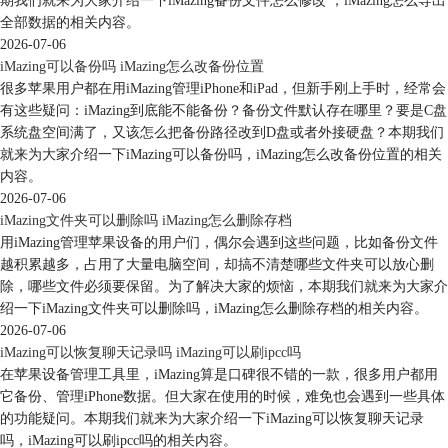
期我们就来为大家介绍一下iMazing备份文件怎么修改 ，iMazing怎么导出
图5：iTunes
全部数据的相关内容。
2026-07-06
3、使用第三方备份工具
iMazing可以备份吗 iMazing怎么改备份位置
除了苹果自家的iCloud和iTunes，还有很多第三方工具可以用来备份
很多苹果用户都在用iMazing管理iPhone和iPad，但新手刚上手时，经常会
iPhone数据。比如iMazing这款工具。相比于iCloud，iMazing能保留多个
有这些疑问：iMazing到底能不能备份？备份文件默认存在哪里？要是C盘
备份版本，便于在需要时选择性恢复某一时间点的数据。可以在iMazing
系统盘空间满了，又该怎么把备份路径改到D盘或者外接硬盘？本期我们
管理快照中恢复指定版本。
就来为大家介绍一下iMazing可以备份吗，iMazing怎么改备份位置的相关
内容。
2026-07-06
iMazing文件夹可以删除吗 iMazing怎么删除存档
用iMazing管理苹果设备的用户们，偶尔会遇到这些问题，比如备份文件
越积累越多，占用了大量电脑空间，却搞不清楚哪些文件夹可以放心删
除，哪些文件必须要保留。为了解决大家的烦恼，本期我们就来为大家介
绍一下iMazing文件夹可以删除吗，iMazing怎么删除存档的相关内容。
2026-07-06
iMazing可以恢复聊天记录吗 iMazing可以刷ipcc吗
在苹果设备管理工具里，iMazing算是口碑很不错的一款，很多用户都用
图6：iMazing
它备份、管理iPhone数据。但大家在使用的时候，难免也会遇到一些具体
三、总结
的功能疑问。本期我们就来为大家介绍一下iMazing可以恢复聊天记录
本文为大家介绍了iPhone16怎么买划算，iPhone16换机怎么备份。通过本
吗，iMazing可以刷ipcc吗的相关内容。