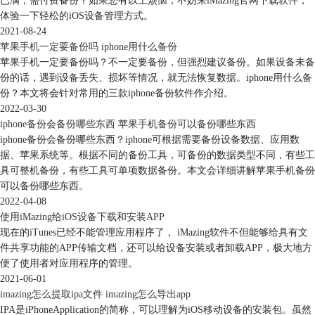
已满，需付费备份？如果您有以上烦恼，不妨来iMazing官网下载软件，
重启软件后，如图5所示，iMazing就会呈现为中文界面，操作起来相当简
体验一下轻松的iOS设备管理方式。
单。
2021-08-24
不同于其他管理
iOS设备的软件
，iMazing的操作界面与Windows系统软件
苹果手机一定要备份吗 iphone用什么备份
的操作界面相似，并且界面友好而简洁，因此，对于习惯使用Windows系
苹果手机一定要备份吗？不一定要备份，但强烈建议备份。如果设备未备
统的用户来说，其操作难度会比iTunes低很多，这也是iMazing受欢迎的原
份的话，遇到设备丢失、损坏等情况，就无法恢复数据。iphone用什么备
因之一。
份？本文将会针对常用的三款iphone备份软件作介绍。
2022-03-30
iphone备份会备份哪些东西 苹果手机备份可以备份哪些东西
iphone备份会备份哪些东西？iphone可根据需要备份设备数据、应用数
据、苹果系统等。根据不同的备份工具，可备份的数据类型不同，有些工
具可整机备份，有些工具可单项数据备份。本文会详细讲解苹果手机备份
可以备份哪些东西。
2022-04-08
使用iMazing给iOS设备下载和安装APP
现在的iTunes已经不能管理应用程序了， iMazing软件不但能够给具有文
件共享功能的APP传输文档，还可以给设备安装或者卸载APP，极大地方
便了使用者对应用程序的管理。
2021-06-01
图5：完成中文界面的调整
imazing怎么提取ipa文件 imazing怎么导出app
IPA是iPhoneApplication的简称，可以理解为iOS移动设备的安装包。虽然
四、小结