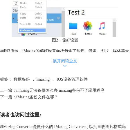
图2：偏好设置
如图3所示，iMazing的偏好设置面板包含了常规、设备、图片、媒体等设
置，界面语言设置位于最后一个选项卡，即国际（International）选项
展开阅读全文
卡。
︾
打开国际选项卡后，即可找到软件的界面语言选项，在默认情况下，界面
语言使用“系统语言”选项。
标签：
数据备份
，
imazing
，
IOS设备管理软件
如果我们想更改为其他语言，比如中文，可在其下拉菜单中，选中“中
上一篇：
imazing无法备份怎么办 imazing备份不了应用程序
文”选项。
下一篇：
iMazing备份文件在哪？
读者也访问过这里:
#
iMazing Converter是做什么的 iMazing Converter可以批量改图片格式吗