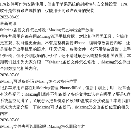
IPA软件可作为安装使用，但由于苹果系统的封闭性与安全性设置，IPA
综上所述，一般情况下，中文网站下载的iMazing会安装中文界面。在特
软件是带有账户属性的，仅能用于同账户设备的安装。
殊情况下，iMazing也会默认根据系统语言更改界面语言，如果系统语言
2022-08-09
为英文，就可能设置为英文界面。
最新资讯
如需更改此默认设置，可通过依次打开编辑-偏好设置-国际-界面语言进
iMazing备份文件怎么修改 iMazing怎么导出全部数据
行更改。
很多苹果用户都在用iMazing管理手机数据，对比其他同类工具，它操作
作者：泽洋
更直观、功能也更全面。不管是整机备份iPhone、编辑修改备份内容，还
是完整导出手机里的照片、聊天记录、各类文件，都不用复杂设置，上手
很轻松。但不少刚接触的小伙伴，还不清楚该怎么调整备份相关设置，本
期我们就来为大家介绍一下iMazing备份文件怎么修改 ，iMazing怎么导出
全部数据的相关内容。
2026-07-06
iMazing可以备份吗 iMazing怎么改备份位置
很多苹果用户都在用iMazing管理iPhone和iPad，但新手刚上手时，经常会
有这些疑问：iMazing到底能不能备份？备份文件默认存在哪里？要是C盘
系统盘空间满了，又该怎么把备份路径改到D盘或者外接硬盘？本期我们
就来为大家介绍一下iMazing可以备份吗，iMazing怎么改备份位置的相关
内容。
2026-07-06
iMazing文件夹可以删除吗 iMazing怎么删除存档