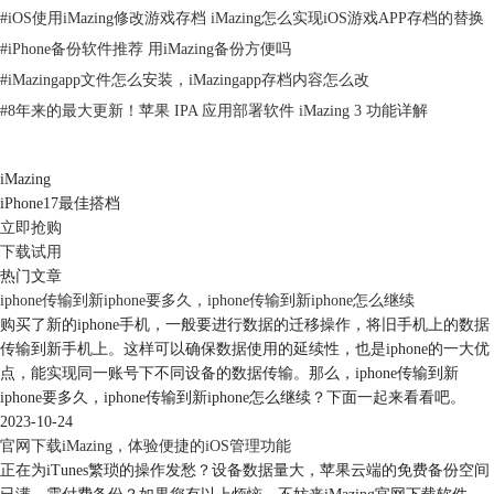
#
iOS使用iMazing修改游戏存档 iMazing怎么实现iOS游戏APP存档的替换
#
iPhone备份软件推荐 用iMazing备份方便吗
#
iMazingapp文件怎么安装，iMazingapp存档内容怎么改
#
8年来的最大更新！苹果 IPA 应用部署软件 iMazing 3 功能详解
图3：语言设置
iMazing
二、重启iMazing
iPhone17最佳搭档
需要注意的是，重新设置iMazing的界面语言后，并不能即时生效，需重
立即抢购
启软件才能生效。如果此时软件正在备份数据，重启会导致备份进程中
下载试用
热门文章
断。因此，建议在完成备份后再进行软件的重启。
iphone传输到新iphone要多久，iphone传输到新iphone怎么继续
购买了新的iphone手机，一般要进行数据的迁移操作，将旧手机上的数据
传输到新手机上。这样可以确保数据使用的延续性，也是iphone的一大优
点，能实现同一账号下不同设备的数据传输。那么，iphone传输到新
iphone要多久，iphone传输到新iphone怎么继续？下面一起来看看吧。
2023-10-24
官网下载iMazing，体验便捷的iOS管理功能
图4：重启软件
正在为iTunes繁琐的操作发愁？设备数据量大，苹果云端的免费备份空间