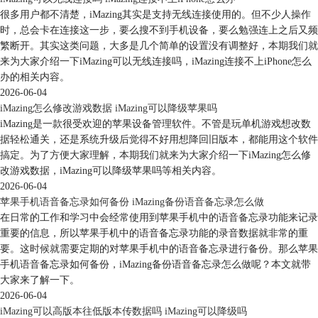
很多用户都不清楚，iMazing其实是支持无线连接使用的。但不少人操作
时，总会卡在连接这一步，要么搜不到手机设备，要么勉强连上之后又频
繁断开。其实这类问题，大多是几个简单的设置没有调整好，本期我们就
来为大家介绍一下iMazing可以无线连接吗，iMazing连接不上iPhone怎么
办的相关内容。
2026-06-04
iMazing怎么修改游戏数据 iMazing可以降级苹果吗
iMazing是一款很受欢迎的苹果设备管理软件。不管是玩单机游戏想改数
据轻松通关，还是系统升级后觉得不好用想降回旧版本，都能用这个软件
搞定。为了方便大家理解，本期我们就来为大家介绍一下iMazing怎么修
改游戏数据，iMazing可以降级苹果吗等相关内容。
2026-06-04
苹果手机语音备忘录如何备份 iMazing备份语音备忘录怎么做
在日常的工作和学习中会经常使用到苹果手机中的语音备忘录功能来记录
重要的信息，所以苹果手机中的语音备忘录功能的录音数据就非常的重
要。这时候就需要定期的对苹果手机中的语音备忘录进行备份。那么苹果
手机语音备忘录如何备份，iMazing备份语音备忘录怎么做呢？本文就带
大家来了解一下。
2026-06-04
iMazing可以高版本往低版本传数据吗 iMazing可以降级吗